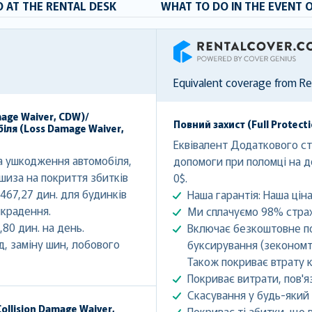
 AT THE RENTAL DESK
WHAT TO DO IN THE EVENT 
RentalCover
Equivalent coverage from R
mage Waiver, CDW)/
Повний захист (Full Protect
іля (Loss Damage Waiver,
Еквівалент Додаткового стр
а ушкодження автомобіля,
допомоги при поломці на д
шиза на покриття збитків
0$.
 467,27 дин. для будинків
Наша гарантія: Наша ціна
икрадення.
Ми сплачуємо 98% страх
,80 дин. на день.
Включає безкоштовне по
, заміну шин, лобового
буксирування (зекономте 
Також покриває втрату 
Покриває витрати, пов'яз
Скасування у будь-який 
ollision Damage Waiver,
Покриває ті збитки, що