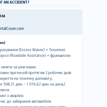
OF AN ACCIDENT?
entalCover.com
ion)
ахування (Excess Waiver) + Технічної
орозі (Roadside Assistance) + франшизою
 нижча за ціни інших.
ових претензій протягом 3 робочих днів.
криття на технічну допомогу,
508,31 дин. - 1 016,62 дин. на день).
ключа.
ані з аварією.
час до забирання автомобіля.
 виключаються прокатними компаніями.