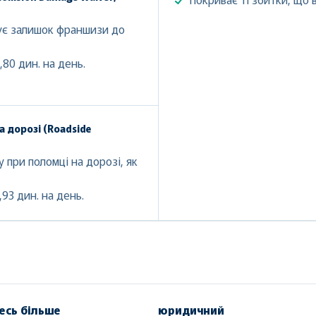
шує залишок франшизи до
,80 дин. на день.
а дорозі (Roadside
 при поломці на дорозі, як
93 дин. на день.
есь більше
юридичний