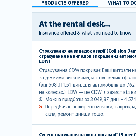
PRODUCTS OFFERED
WHAT TO DO
At the rental desk...
Insurance offered & what you need to know
Страхування на випадок аварії (Collision Da
страхування на випадок викрадення автомоб
LDW)
Страхування CDW покриває Ваші витрати н
за деякими винятками, й існує велика фран
(від 508 311,51 дин. для автомобілів до 762
на колесах.). LDW — це CDW + захист від в
Можна придбати за 3 049,87 дин. - 4 574
Передбачає поширені винятки, наприклад
скла, ремонт днища тощо.
Суперстрахування на випадок аварії (Super C