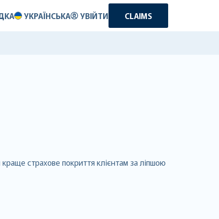
ДКА
УКРАЇНСЬКА
УВІЙТИ
CLAIMS
и краще страхове покриття клієнтам за ліпшою