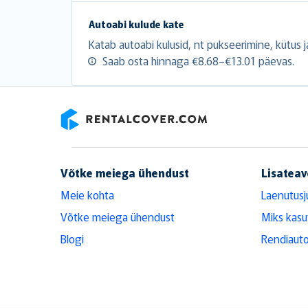
Autoabi kulude kate
Katab autoabi kulusid, nt pukseerimine, kütus ja
Saab osta hinnaga €8.68–€13.01 päevas.
RentalCover
Võtke meiega ühendust
Lisateav
Meie kohta
Laenutusj
Võtke meiega ühendust
Miks kasu
Blogi
Rendiauto