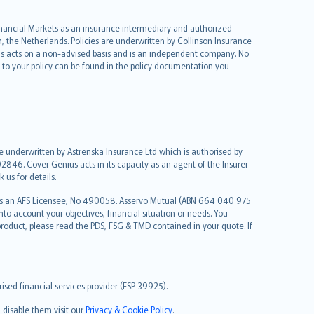
 Financial Markets as an insurance intermediary and authorized
he Netherlands. Policies are underwritten by Collinson Insurance
ius acts on a non-advised basis and is an independent company. No
le to your policy can be found in the policy documentation you
re underwritten by Astrenska Insurance Ltd which is authorised by
2846. Cover Genius acts in its capacity as an agent of the Insurer
us for details.
 as an AFS Licensee, No 490058. Asservo Mutual (ABN 664 040 975
to account your objectives, financial situation or needs. You
roduct, please read the PDS, FSG & TMD contained in your quote. If
sed financial services provider (FSP 39925).
 disable them visit our
Privacy & Cookie Policy
.