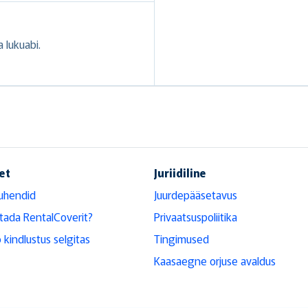
 lukuabi.
et
Juriidiline
uhendid
Juurdepääsetavus
tada RentalCoverit?
Privaatsuspoliitika
 kindlustus selgitas
Tingimused
Kaasaegne orjuse avaldus