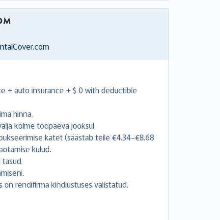
entalCover.com
nce + auto insurance + $ 0 with deductible
ima hinna.
lja kolme tööpäeva jooksul.
 pukseerimise katet (säästab teile €4.34–€8.68
aotamise kulud.
 tasud.
miseni.
 on rendifirma kindlustuses välistatud.