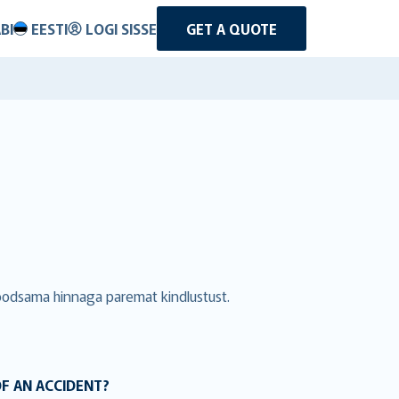
BI
EESTI
LOGI SISSE
GET A QUOTE
 soodsama hinnaga paremat kindlustust.
OF AN ACCIDENT?