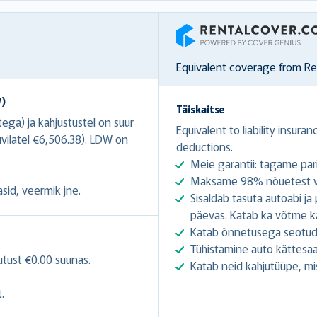
RentalCover
Equivalent coverage from R
W)
Täiskaitse
ga) ja kahjustustel on suur
Equivalent to liability insura
vilatel €6,506.38). LDW on
deductions.
Meie garantii: tagame par
Maksame 98% nõuetest vä
asid, veermik jne.
Sisaldab tasuta autoabi ja
päevas. Katab ka võtme k
Katab õnnetusega seotud
Tühistamine auto kättesaa
utust €0.00 suunas.
Katab neid kahjutüüpe, mis
.