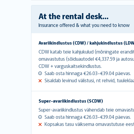
At the rental desk...
Insurance offered & what you need to know
Avariikindlustus (CDW) / kahjukindlustus (LD
CDW katab teie kahjukulud (mõningate erandite
omavastutus (sõiduautodel €4,337.59 ja autosu
CDW + varguskaitsekindlustus.
Saab osta hinnaga €26.03–€39.04 päevas.
Sisaldab levinud välistusi, nt rehvid, tuulekla
Super-avariikindlustus (SCDW)
Super-avariikindlustus vähendab teie omavast
Saab osta hinnaga €26.03–€39.04 päevas.
Kopsakas tasu väiksema omavastutuse eest