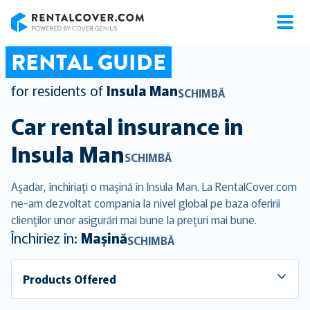
RentalCover
RENTAL GUIDE
for residents of
Insula Man
SCHIMBĂ
Car rental insurance in
Insula Man
SCHIMBĂ
Aşadar, închiriaţi o maşină în Insula Man. La RentalCover.com
ne-am dezvoltat compania la nivel global pe baza oferirii
clienţilor unor asigurări mai bune la preţuri mai bune.
Închiriez în:
Mașină
SCHIMBĂ
Products Offered