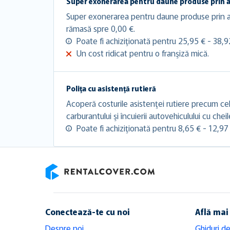
Super exonerarea pentru daune produse prin 
Super exonerarea pentru daune produse prin a
rămasă spre 0,00 €.
Poate fi achiziţionată pentru 25,95 € - 38,92
Un cost ridicat pentru o franşiză mică.
Poliţa cu asistenţă rutieră
Acoperă costurile asistenţei rutiere precum cel
carburantului şi încuierii autovehiculului cu chei
Poate fi achiziţionată pentru 8,65 € - 12,97 
RentalCover
Conectează-te cu noi
Află mai
Despre noi
Ghiduri de