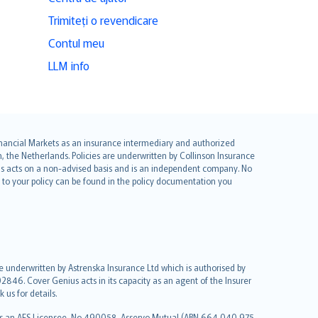
Trimiteți o revendicare
Contul meu
LLM info
 Financial Markets as an insurance intermediary and authorized
he Netherlands. Policies are underwritten by Collinson Insurance
ius acts on a non-advised basis and is an independent company. No
le to your policy can be found in the policy documentation you
re underwritten by Astrenska Insurance Ltd which is authorised by
2846. Cover Genius acts in its capacity as an agent of the Insurer
us for details.
 as an AFS Licensee, No 490058. Asservo Mutual (ABN 664 040 975