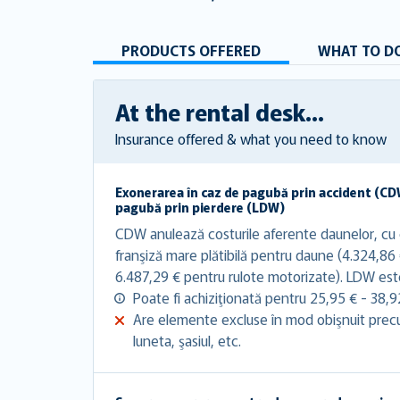
PRODUCTS OFFERED
WHAT TO DO
At the rental desk...
Insurance offered & what you need to know
Exonerarea în caz de pagubă prin accident (CD
pagubă prin pierdere (LDW)
CDW anulează costurile aferente daunelor, cu c
franşiză mare plătibilă pentru daune (4.324,86
6.487,29 € pentru rulote motorizate). LDW est
Poate fi achiziţionată pentru 25,95 € - 38,92
Are elemente excluse în mod obişnuit precum
luneta, şasiul, etc.