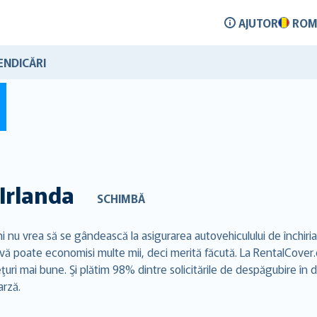
AJUTOR
ROM
ENDICĂRI
Irlanda
SCHIMBĂ
eni nu vrea să se gândească la asigurarea autovehiculului de închir
ca vă poate economisi multe mii, deci merită făcută. La RentalCov
preţuri mai bune. Şi plătim 98% dintre solicitările de despăgubire în
arză.