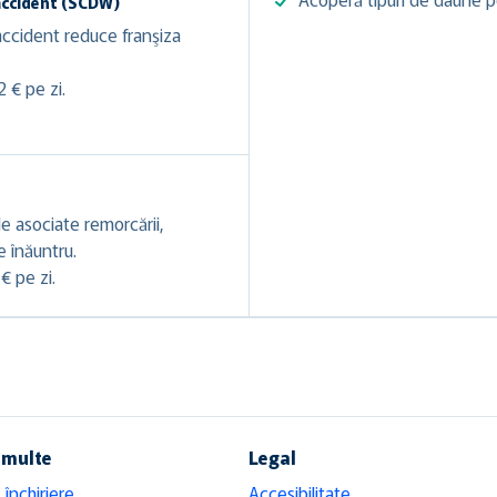
accident (SCDW)
ccident reduce franşiza
 € pe zi.
e asociate remorcării,
le înăuntru.
€ pe zi.
 multe
Legal
 închiriere
Accesibilitate