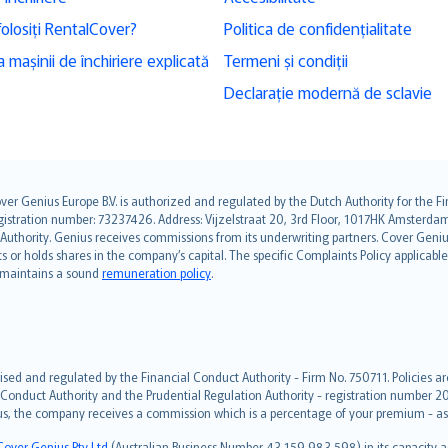
folosiți RentalCover?
Politica de confidențialitate
 mașinii de închiriere explicată
Termeni și condiții
Declarație modernă de sclavie
over Genius Europe B.V. is authorized and regulated by the Dutch Authority for the
ation number: 73237426. Address: Vijzelstraat 20, 3rd Floor, 1017HK Amsterdam, t
s Authority. Genius receives commissions from its underwriting partners. Cover Gen
hts or holds shares in the company’s capital. The specific Complaints Policy applicab
. maintains a sound
remuneration policy
.
ised and regulated by the Financial Conduct Authority - Firm No. 750711. Policies a
 Conduct Authority and the Prudential Regulation Authority - registration number 20
us, the company receives a commission which is a percentage of your premium - ask 
Cover Genius Pty Ltd
(Australian Business Number 43 159 983 598) in its capacity