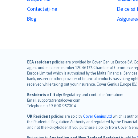
Contactaţi-ne
De ce să 
Blog
Asigurarea
English (UK)
EEA resident
policies are provided by Cover Genius Europe B.V.. C
agent under license number 12046177. Chamber of Commerce registr
English (US)
Europe Limited which is authorised by the Malta Financial Service
Deutsch
bank, insurer or other provider of financial products has voting rig
français
received while taking out your insurance. Cover Genius Europe B.V
Nederlands
Residents of Italy:
Regulatory and contact information:
español
Email: support@rentalcover.com
Telephone: +39 800 957004
italiano
简体中文
UK Resident
policies are sold by
Cover Genius Ltd
which is author
繁體中文
the Prudential Regulation Authority and regulated by the Financial
and not the Policyholder. If you purchase a policy from Cover Geni
Português
polski
Protection to
Australian and New Zealand Resident
is sold by