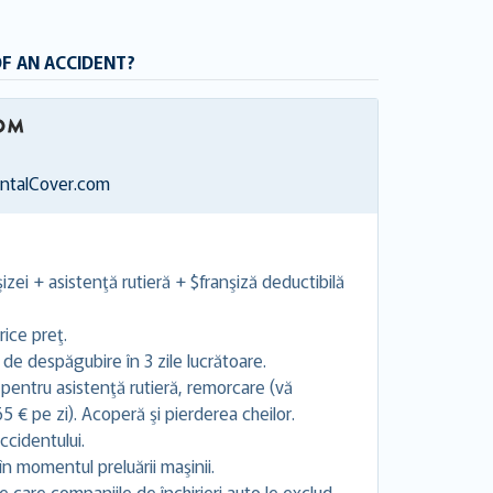
OF AN ACCIDENT?
entalCover.com
izei + asistenţă rutieră + $franşiză deductibilă
ice preţ.
 de despăgubire în 3 zile lucrătoare.
 pentru asistenţă rutieră, remorcare (vă
 € pe zi). Acoperă şi pierderea cheilor.
ccidentului.
în momentul preluării maşinii.
 care companiile de închirieri auto le exclud.