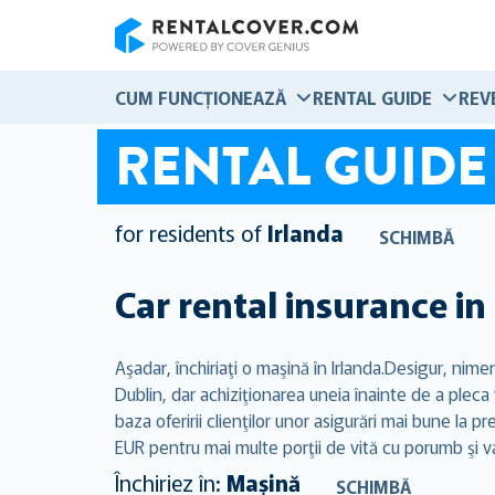
RentalCover
CUM FUNCȚIONEAZĂ
RENTAL GUIDE
REV
RENTAL GUIDE
for residents of
Irlanda
SCHIMBĂ
Car rental insurance in
Aşadar, închiriaţi o maşină în Irlanda.Desigur, nim
Dublin, dar achiziţionarea uneia înainte de a ple
baza oferirii clienţilor unor asigurări mai bune la 
EUR pentru mai multe porţii de vită cu porumb şi v
Închiriez în:
Mașină
SCHIMBĂ