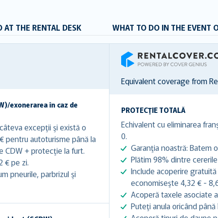
 AT THE RENTAL DESK
WHAT TO DO IN THE EVENT 
RentalCover
Equivalent coverage from R
W)/exonerarea în caz de
PROTECŢIE TOTALĂ
Echivalent cu eliminarea franş
âteva excepţii şi există o
0.
 € pentru autoturisme până la
Garanţia noastră: Batem or
e CDW + protecţie la furt.
Plătim 98% dintre cererile
 € pe zi.
Include acoperire gratuită
 pneurile, parbrizul şi
economiseşte 4,32 € - 8,65
Acoperă taxele asociate a
Puteţi anula oricând până 
Acoperă tipuri de daune pe