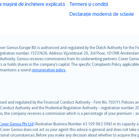
 mașinii de închiriere explicată
Termeni și condiții
Declarație modernă de sclavie
over Genius Europe B.V. is authorized and regulated by the Dutch Authority for the
ation number: 73237426. Address: Vijzelstraat 20, 3rd Floor, 1017HK Amsterdam, t
s Authority. Genius receives commissions from its underwriting partners. Cover Gen
hts or holds shares in the company’s capital. The specific Complaints Policy applicab
. maintains a sound
remuneration policy
.
ised and regulated by the Financial Conduct Authority - Firm No. 750711. Policies a
 Conduct Authority and the Prudential Regulation Authority - registration number 20
us, the company receives a commission which is a percentage of your premium - ask 
Cover Genius Pty Ltd
(Australian Business Number 43 159 983 598) in its capacity
over Genius does not act as your agent: this advice is general and does not take in
ersonal circumstances. Before you make any decision about whether to acquire the p