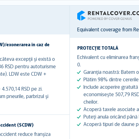
RentalCover
Equivalent coverage from R
W)/exonerarea în caz de
PROTECŢIE TOTALĂ
Echivalent cu eliminarea franş
âteva excepţii şi există o
0.
,86 RSD pentru autoturisme
Garanţia noastră: Batem or
zate). LDW este CDW +
Plătim 98% dintre cererile
Include acoperire gratuită
- 4.570,14 RSD pe zi.
economiseşte 507,79 RSD -
 pneurile, parbrizul şi
cheilor.
Acoperă taxele asociate a
Puteţi anula oricând până 
Acoperă tipuri de daune pe
accident (SCDW)
ccident reduce franşiza