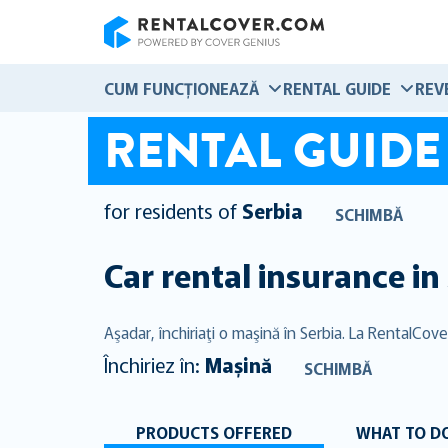
RentalCover
CUM FUNCȚIONEAZĂ
RENTAL GUIDE
REV
RENTAL GUIDE
for residents of
Serbia
SCHIMBĂ
Car rental insurance in
Aşadar, închiriaţi o maşină în Serbia. La RentalCov
Închiriez în:
Mașină
SCHIMBĂ
PRODUCTS OFFERED
WHAT TO DO