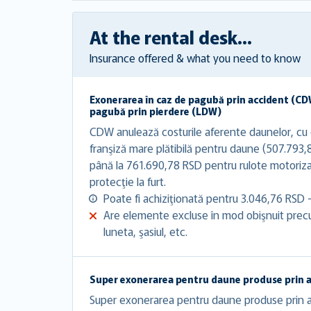
At the rental desk...
Insurance offered & what you need to know
Exonerarea în caz de pagubă prin accident (CD
pagubă prin pierdere (LDW)
CDW anulează costurile aferente daunelor, cu c
franşiză mare plătibilă pentru daune (507.793
până la 761.690,78 RSD pentru rulote motori
protecţie la furt.
Poate fi achiziţionată pentru 3.046,76 RSD 
Are elemente excluse în mod obişnuit precum
luneta, şasiul, etc.
Super exonerarea pentru daune produse prin 
Super exonerarea pentru daune produse prin a