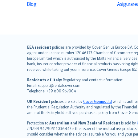
Blog
Asigurarea
English (UK)
EEA resident
policies are provided by Cover Genius Europe B.V.. C
agent under license number 12046177. Chamber of Commerce registr
English (US)
Europe Limited which is authorised by the Malta Financial Service
Deutsch
bank, insurer or other provider of financial products has voting rig
français
received while taking out your insurance. Cover Genius Europe B.V
Nederlands
Residents of Italy:
Regulatory and contact information:
español
Email: support@rentalcover.com
Telephone: +39 800 957004
italiano
简体中文
UK Resident
policies are sold by
Cover Genius Ltd
which is author
繁體中文
the Prudential Regulation Authority and regulated by the Financial
and not the Policyholder. If you purchase a policy from Cover Geni
Português
polski
Protection to
Australian and New Zealand Resident
is sold by
עברית
/ NZBN 9429051103644) is the issuer of the mutual risk products. C
should consider whether the advice is suitable for you and your p
Português