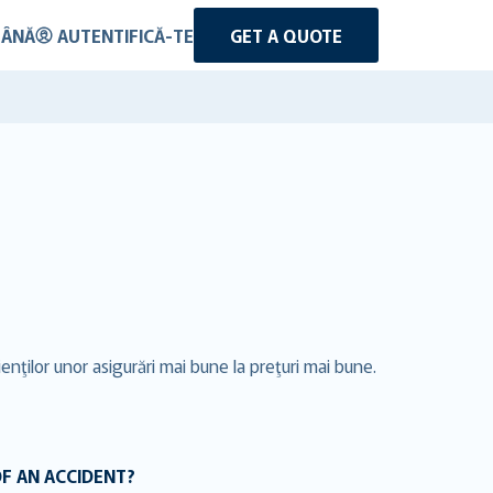
ÂNĂ
AUTENTIFICĂ-TE
GET A QUOTE
enţilor unor asigurări mai bune la preţuri mai bune.
OF AN ACCIDENT?