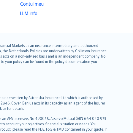
Contul meu
LLM info
 Financial Markets as an insurance intermediary and authorized
he Netherlands. Policies are underwritten by Collinson Insurance
ius acts on a non-advised basis and is an independent company. No
le to your policy can be found in the policy documentation you
re underwritten by Astrenska Insurance Ltd which is authorised by
2846. Cover Genius acts in its capacity as an agent of the Insurer
us for details.
 as an AFS Licensee, No 490058. Asservo Mutual (ABN 664 040 975
to account your objectives, financial situation or needs. You
roduct, please read the PDS, FSG & TMD contained in your quote. If