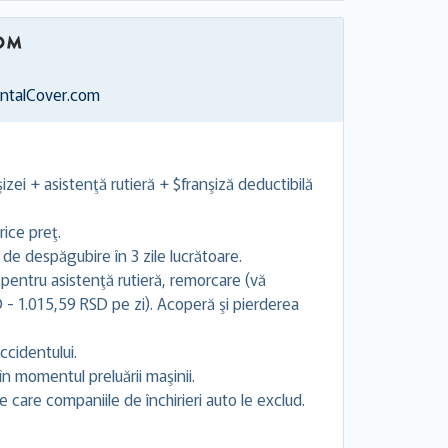
entalCover.com
izei + asistenţă rutieră + $franşiză deductibilă
ice preţ.
 de despăgubire în 3 zile lucrătoare.
 pentru asistenţă rutieră, remorcare (vă
 1.015,59 RSD pe zi). Acoperă şi pierderea
ccidentului.
în momentul preluării maşinii.
 care companiile de închirieri auto le exclud.