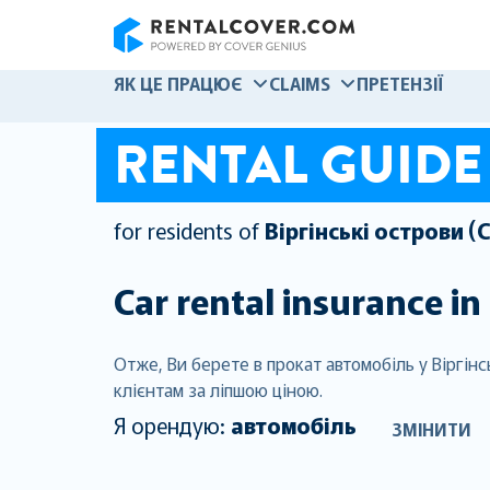
RentalCover
ЯК ЦЕ ПРАЦЮЄ
CLAIMS
ПРЕТЕНЗІЇ
RENTAL GUIDE
for residents of
Віргінські острови 
Car rental insurance in
Отже, Ви берете в прокат автомобіль у Віргін
клієнтам за ліпшою ціною.
Я орендую:
автомобіль
ЗМІНИТИ