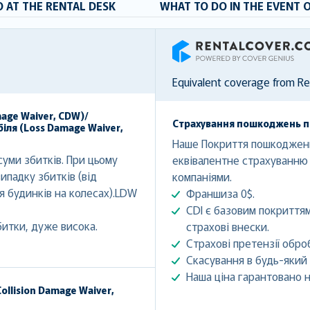
 AT THE RENTAL DESK
WHAT TO DO IN THE EVENT 
RentalCover
Equivalent coverage from R
mage Waiver, CDW)/
Страхування пошкоджень при
іля (Loss Damage Waiver,
Наше Покриття пошкоджень 
уми збитків. При цьому
еквівалентне страхуванню
ипадку збитків (від
компаніями.
ля будинків на колесах).LDW
Франшиза 0$.
CDI є базовим покриттям
битки, дуже висока.
страхові внески.
Страхові претензії обро
Скасування в будь-який 
Наша ціна гарантовано н
ollision Damage Waiver,