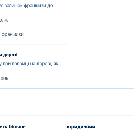
шує залишок франшизи до
день.
ї франшизи.
а дорозі
 при поломці на дорозі, як
день.
есь більше
юридичний