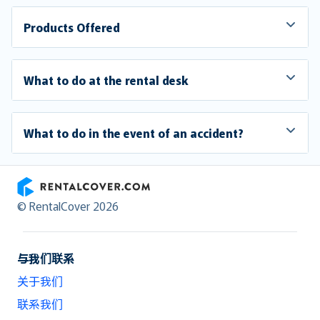
Products Offered
What to do at the rental desk
What to do in the event of an accident?
RentalCover
© RentalCover 2026
与我们联系
关于我们
联系我们