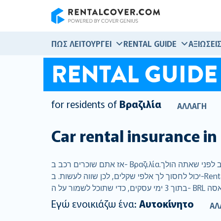
RentalCover
ΠΏΣ ΛΕΙΤΟΥΡΓΕΊ
RENTAL GUIDE
ΑΞΙΏΣΕΙ
RENTAL GUIDE
for residents of
Βραζιλία
ΑΛΛΑΓΉ
Car rental insurance in
אז אתם שוכרים רכב ב- Βραζιλία.ברור שאף אחד לא רוצה לחשוב על ביטוח השכרת רכב כאשר מתייחסים לפאר של האמזונה אבל רכישה של ביטוח רכב לפני שאתה הולך
יכול לחסוך לך אלפי שקלים, לכן שווה לעשות. ב-RentalCover.com, בנינו עסק גלובלי מסביב המעניק ללקוחות כיסוי טוב יותר במחיר טוב יותר. ואנחנו משלמים 98% מהתלונות
Εγώ ενοικιάζω ένα:
Αυτοκίνητο
ΑΛ