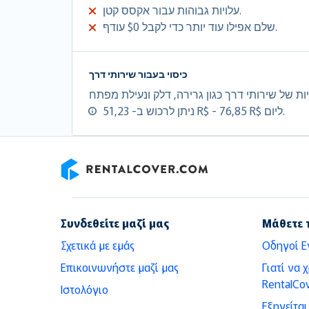
עלויות גבוהות עבור אקסס קטן.
שלם אפילו עוד יותר כדי לקבל $0 עודף.
כיסוי בעבור שירותי דרך
ניתן לרכוש ב- 51,23 R$ - 76,85 R$ ליום.
RentalCover
Συνδεθείτε μαζί μας
Μάθετε 
Σχετικά με εμάς
Οδηγοί Ε
Επικοινωνήστε μαζί μας
Γιατί να 
RentalCov
Ιστολόγιο
Εξηγείτα