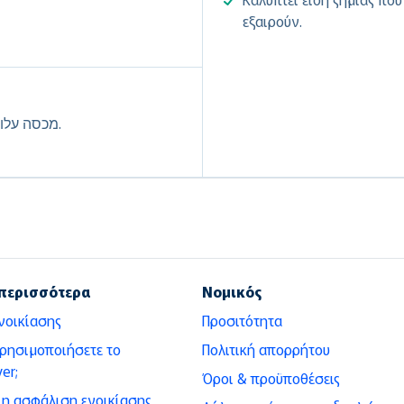
εξαιρούν.
מכסה עלויות של שירותי דרך כגון גרירה, דלק ונעילת מפתח.
περισσότερα
Νομικός
νοικίασης
Προσιτότητα
χρησιμοποιήσετε το
Πολιτική απορρήτου
er;
Όροι & προϋποθέσεις
ι η ασφάλιση ενοικίασης