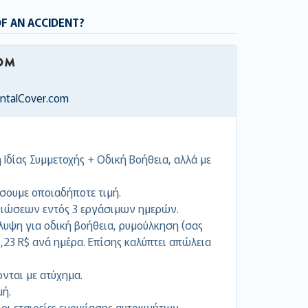
OF AN ACCIDENT?
entalCover.com
Ιδίας Συμμετοχής + Οδική Βοήθεια, αλλά με
.
σουμε οποιαδήποτε τιμή.
ιώσεων εντός 3 εργάσιμων ημερών.
υψη για οδική βοήθεια, ρυμούλκηση (σας
1,23 R$ ανά ημέρα. Επίσης καλύπτει απώλεια
ονται με ατύχημα.
ή.
 οι εταιρείες ενοικίασης αυτοκινήτων