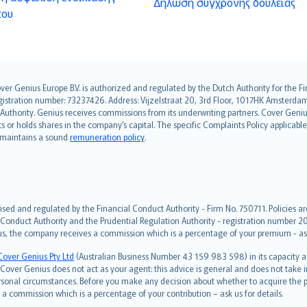
Δήλωση σύγχρονης δουλείας
του
over Genius Europe B.V. is authorized and regulated by the Dutch Authority for the
ation number: 73237426. Address: Vijzelstraat 20, 3rd Floor, 1017HK Amsterdam, t
s Authority. Genius receives commissions from its underwriting partners. Cover Gen
hts or holds shares in the company’s capital. The specific Complaints Policy applicab
. maintains a sound
remuneration policy
.
ised and regulated by the Financial Conduct Authority - Firm No. 750711. Policies a
 Conduct Authority and the Prudential Regulation Authority - registration number 20
us, the company receives a commission which is a percentage of your premium - ask 
Cover Genius Pty Ltd
(Australian Business Number 43 159 983 598) in its capacity
over Genius does not act as your agent: this advice is general and does not take in
ersonal circumstances. Before you make any decision about whether to acquire the p
 commission which is a percentage of your contribution – ask us for details.