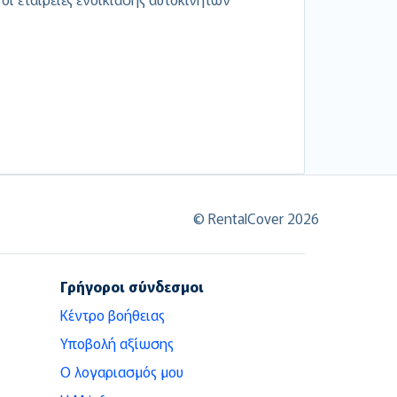
© RentalCover 2026
Γρήγοροι σύνδεσμοι
Κέντρο βοήθειας
Υποβολή αξίωσης
Ο λογαριασμός μου