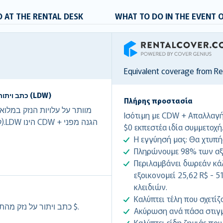
 AT THE RENTAL DESK
WHAT TO DO IN THE EVENT 
RentalCover
Equivalent coverage from R
כתב ויתור על נזק מהתנגשות (CDW)/ כתב ויתור על נזק מאבדן (LDW)
Πλήρης προστασία
Ισότιμη με CDW + Απαλλαγή 
$0 εκπεστέα ιδία συμμετοχή
Η εγγύησή μας: Θα χτυπή
Πληρώνουμε 98% των αξ
Περιλαμβάνει δωρεάν κάλ
εξοικονομεί 25,62 R$ - 5
κλειδιών.
Καλύπτει τέλη που σχετίζ
כתב ויתור על נזק מהתנגשות מקיפה מפחית את האקסס שנותר לך0,00 $.
Ακύρωση ανά πάσα στιγμ
Καλύπτει είδη ζημιάς που