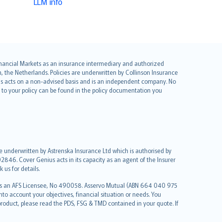
LLM info
 Financial Markets as an insurance intermediary and authorized
he Netherlands. Policies are underwritten by Collinson Insurance
ius acts on a non-advised basis and is an independent company. No
le to your policy can be found in the policy documentation you
re underwritten by Astrenska Insurance Ltd which is authorised by
2846. Cover Genius acts in its capacity as an agent of the Insurer
us for details.
 as an AFS Licensee, No 490058. Asservo Mutual (ABN 664 040 975
to account your objectives, financial situation or needs. You
roduct, please read the PDS, FSG & TMD contained in your quote. If