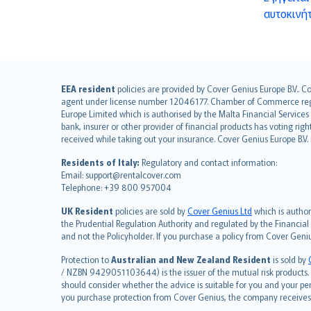
αυτοκινή
English (UK)
EEA resident
policies are provided by Cover Genius Europe B.V.. C
agent under license number 12046177. Chamber of Commerce registr
English (US)
Europe Limited which is authorised by the Malta Financial Service
Deutsch
bank, insurer or other provider of financial products has voting rig
français
received while taking out your insurance. Cover Genius Europe B.V
Nederlands
Residents of Italy:
Regulatory and contact information:
español
Email: support@rentalcover.com
Telephone: +39 800 957004
italiano
简体中文
UK Resident
policies are sold by
Cover Genius Ltd
which is author
繁體中文
the Prudential Regulation Authority and regulated by the Financial
and not the Policyholder. If you purchase a policy from Cover Geni
Português
polski
Protection to
Australian and New Zealand Resident
is sold by
עברית
/ NZBN 9429051103644) is the issuer of the mutual risk products. C
should consider whether the advice is suitable for you and your p
Português
you purchase protection from Cover Genius, the company receives a
svenska