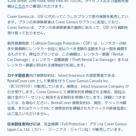
42nd Street, 30th Floor, New York, NY 10036。ライセンスおよび連絡先情
報は
こちら
でご確認いただけます。
Cover Genius は、USF に代わってこうしたプランで旅行保険を販売してい
ます。プランの非保険要素は Cover Genius がプランに追加しており、
Cover Genius は、プランの非保険要素の提供にあたって、USF から報酬を
受け取っておりません。
衝突損傷免除（Collision Damage Protection：CDP）は、レンタカーの紛
失や損傷時にレンタカー会社に支払うべき金額の全額または一部を補償す
るものです。弊社のプランでは、この補償は、レンタカー損害（Rental
Car Damage）とレンタカー盗難損害（Theft Rental Car Damage）または
レンタカー損害と呼ばれる保険給付を指します。
カナダ居住者
向け保険契約は、Intact Insurance の認定業者である、
RentalCover.com として業務を行う Cover Genius Canada Inc.
（BC1079759）が販売しています。保険は、Intact Insurance Company が
引き受けします。Cover Genius にて保険契約を締結される場合、同社は、
掛け金の1パーセントに相当する手数料を受領いたします。詳細につきま
しては、お尋ねください。RentalCover 保険契約は、現在、ケベック州居
住者、またはケベック州にて保険契約を締結されたケベック州非居住者に
はご加入いただけません。
日本居住者向けには
、完全補償（Full Protection）プランは Cover Genius
Japan Co., Ltd.（カバー・ジーニアス・ジャパン社）が販売しています。