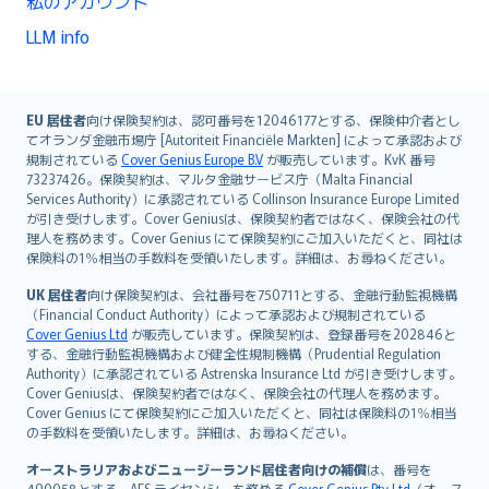
私のアカウント
LLM info
English (UK)
EU 居住者
向け保険契約は、認可番号を12046177とする、保険仲介者とし
てオランダ金融市場庁 [Autoriteit Financiële Markten] によって承認および
English (US)
規制されている
Cover Genius Europe B.V
が販売しています。KvK 番号
Deutsch
73237426。保険契約は、マルタ金融サービス庁（Malta Financial
français
Services Authority）に承認されている Collinson Insurance Europe Limited
が引き受けします。Cover Geniusは、保険契約者ではなく、保険会社の代
Nederlands
理人を務めます。Cover Genius にて保険契約にご加入いただくと、同社は
español
保険料の1％相当の手数料を受領いたします。詳細は、お尋ねください。
italiano
UK 居住者
向け保険契約は、会社番号を750711とする、金融行動監視機構
简体中文
（Financial Conduct Authority）によって承認および規制されている
繁體中文
Cover Genius Ltd
が販売しています。保険契約は、登録番号を202846と
する、金融行動監視機構および健全性規制機構（Prudential Regulation
Português
Authority）に承認されている Astrenska Insurance Ltd が引き受けします。
polski
Cover Geniusは、保険契約者ではなく、保険会社の代理人を務めます。
עברית
Cover Genius にて保険契約にご加入いただくと、同社は保険料の1％相当
の手数料を受領いたします。詳細は、お尋ねください。
Português
svenska
オーストラリアおよびニュージーランド居住者向けの補償
は、番号を
490058とする、AFS ライセンシーを務める
Cover Genius Pty Ltd
（オース