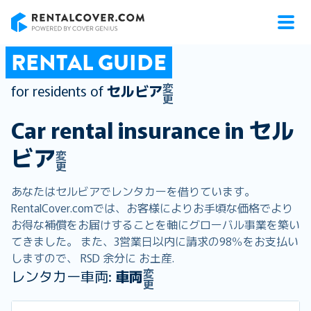
RentalCover
RENTAL GUIDE
変
for residents of
セルビア
更
Car rental insurance in
セル
ビア
変
更
あなたはセルビアでレンタカーを借りています。
RentalCover.comでは、お客様によりお手頃な価格でより
お得な補償をお届けすることを軸にグローバル事業を築い
てきました。 また、3営業日以内に請求の98％をお支払い
しますので、 RSD 余分に お土産.
変
レンタカー車両:
車両
更