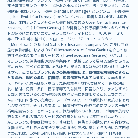
旅行補償プランの一部として組み込まれています。当社プランでは、この
保険給付はレンタカー損害（Rental Car Damage）とレンタカー盗難損害
（Theft Rental Car Damage）またはレンタカー損害を指します。本広告
には、米国デラウェア州の有限責任会社である Cover Genius Insurance
Services, LLC（「Cover Genius」）が開発した旅行補償プランのハイライ
トが盛り込まれています。そうしたハイライトには、T7000等、T210
等、TP-401等に基づく、米国ニュージャージー州モリスタウン
（Morristown）の United States Fire Insurance Company が引き受けする
旅行保険補償、および On Call International が Cover Genius を介して販
売する非保険旅行支援サービス（Travel Assistance Services）が含まれま
す。プランの保険補償の規約や条件は、地域によって異なる場合がありま
す。また、すべての補償にあらゆる地域でご加入いただけるわけではあり
ません。
こうしたプランにおける保険補償には、既往症を対象外とするこ
とを含め、規約や条件、限度額、免責が定められています。
大半の州で
は、旅行小売業者は認可を受けた保険業者/代理人ではなく、保険の規
約、給付、免責、条件に関する専門的な質問に回答したり、またはすでに
ご加入されている保険補償の適切さや妥当性を評価することはできませ
ん。ご利用の旅行小売業者には、プラン加入に伴う手数料が支払われる場
合があります。そうした業者は、補償内容や価格を含めたプランの一般的
情報を提供することがあります。旅行保険へのご加入は、ご利用の旅行小
売業者から他の商品やサービスのご購入にあたって不可欠ではありませ
ん。プランの金額は総額です。すなわち、保険と非保険の両方を合わせた
金額です。それぞれの旅行プランの特徴や価格に関してその他にご不明点
等があれば、Cover Genius にお問い合わせください。住所：11 West