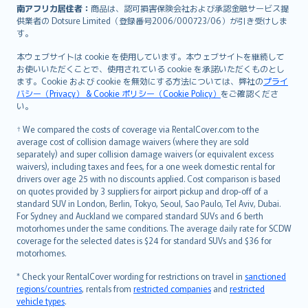
南アフリカ居住者：
商品は、認可損害保険会社および承認金融サービス提
供業者の Dotsure Limited（登録番号2006/000723/06）が引き受けしま
す。
本ウェブサイトは cookie を使用しています。本ウェブサイトを継続して
お使いいただくことで、使用されている cookie を承諾いただくものとし
ます。Cookie および cookie を無効にする方法については、弊社の
プライ
バシー（Privacy） & Cookie ポリシー（Cookie Policy）
をご確認くださ
い。
† We compared the costs of coverage via RentalCover.com to the
average cost of collision damage waivers (where they are sold
separately) and super collision damage waivers (or equivalent excess
waivers), including taxes and fees, for a one week domestic rental for
drivers over age 25 with no discounts applied. Cost comparison is based
on quotes provided by 3 suppliers for airport pickup and drop-off of a
standard SUV in London, Berlin, Tokyo, Seoul, Sao Paulo, Tel Aviv, Dubai.
For Sydney and Auckland we compared standard SUVs and 6 berth
motorhomes under the same conditions. The average daily rate for SCDW
coverage for the selected dates is $24 for standard SUVs and $36 for
motorhomes.
* Check your RentalCover wording for restrictions on travel in
sanctioned
regions/countries
, rentals from
restricted companies
and
restricted
vehicle types
.