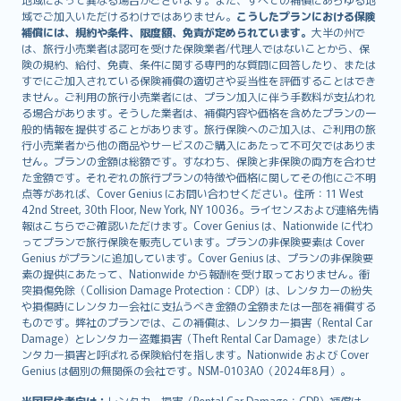
Lietuviškai
域でご加入いただけるわけではありません。
こうしたプランにおける保険
Bahasa Melayu
補償には、規約や条件、限度額、免責が定められています。
大半の州で
は、旅行小売業者は認可を受けた保険業者/代理人ではないことから、保
Română
険の規約、給付、免責、条件に関する専門的な質問に回答したり、または
српски
すでにご加入されている保険補償の適切さや妥当性を評価することはでき
Slovensky
ません。ご利用の旅行小売業者には、プラン加入に伴う手数料が支払われ
る場合があります。そうした業者は、補償内容や価格を含めたプランの一
Slovenščina
般的情報を提供することがあります。旅行保険へのご加入は、ご利用の旅
Українська
行小売業者から他の商品やサービスのご購入にあたって不可欠ではありま
Tiếng Việt
せん。プランの金額は総額です。すなわち、保険と非保険の両方を合わせ
た金額です。それぞれの旅行プランの特徴や価格に関してその他にご不明
点等があれば、Cover Genius にお問い合わせください。住所：11 West
42nd Street, 30th Floor, New York, NY 10036。ライセンスおよび連絡先情
報はこちらでご確認いただけます。Cover Genius は、Nationwide に代わ
ってプランで旅行保険を販売しています。プランの非保険要素は Cover
Genius がプランに追加しています。Cover Genius は、プランの非保険要
素の提供にあたって、Nationwide から報酬を受け取っておりません。衝
突損傷免除（Collision Damage Protection：CDP）は、レンタカーの紛失
や損傷時にレンタカー会社に支払うべき金額の全額または一部を補償する
ものです。弊社のプランでは、この補償は、レンタカー損害（Rental Car
Damage）とレンタカー盗難損害（Theft Rental Car Damage）またはレ
ンタカー損害と呼ばれる保険給付を指します。Nationwide および Cover
Genius は個別の無関係の会社です。NSM-0103AO（2024年8月）。
米国居住者向け：
レンタカー損害（Rental Car Damage：CDP）補償は、