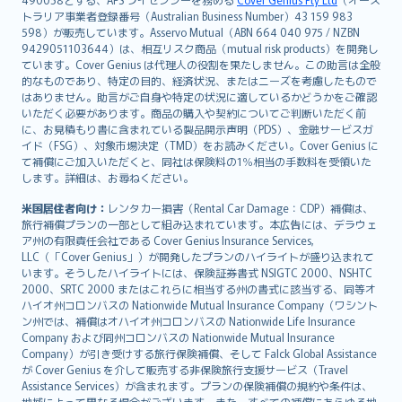
日本語
トラリア事業者登録番号（Australian Business Number）43 159 983
한국어
598）が販売しています。Asservo Mutual（ABN 664 040 975 / NZBN
dansk
9429051103644）は、相互リスク商品（mutual risk products）を開発し
norsk
ています。Cover Genius は代理人の役割を果たしません。この助言は全般
的なものであり、特定の目的、経済状況、またはニーズを考慮したもので
suomi
はありません。助言がご自身や特定の状況に適しているかどうかをご確認
العربيّة
いただく必要があります。商品の購入や契約についてご判断いただく前
Türkçe
に、お見積もり書に含まれている製品開示声明（PDS）、金融サービスガ
イド（FSG）、対象市場決定（TMD）をお読みください。Cover Genius に
česky
て補償にご加入いただくと、同社は保険料の1％相当の手数料を受領いた
Русский
します。詳細は、お尋ねください。
ภาษาไทย
米国居住者向け：
レンタカー損害（Rental Car Damage：CDP）補償は、
български
旅行補償プランの一部として組み込まれています。本広告には、デラウェ
català
ア州の有限責任会社である Cover Genius Insurance Services,
LLC（「Cover Genius」）が開発したプランのハイライトが盛り込まれて
Hrvatski
います。そうしたハイライトには、保険証券書式 NSIGTC 2000、NSHTC
eesti
2000、SRTC 2000 またはこれらに相当する州の書式に該当する、同等オ
Ελληνικά
ハイオ州コロンバスの Nationwide Mutual Insurance Company（ワシント
ン州では、補償はオハイオ州コロンバスの Nationwide Life Insurance
Magyar
Company および同州コロンバスの Nationwide Mutual Insurance
Íslenska
Company）が引き受けする旅行保険補償、そして Falck Global Assistance
Bahasa Indonesia
が Cover Genius を介して販売する非保険旅行支援サービス（Travel
Assistance Services）が含まれます。プランの保険補償の規約や条件は、
latviešu
地域によって異なる場合がございます。また、すべての補償にあらゆる地