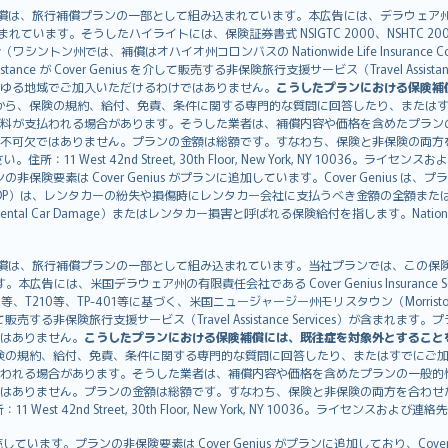
）補償は、旅行補償プランの一部として組み込まれています。本広告には、デラウェア州の有限責任会社であ
込まれています。そうしたハイライトには、保険証券書式 NSIGTC 2000、NSHTC 2
any（ワシントン州では、補償はオハイオ州コロンバスの Nationwide Life Insurance Comp
istance が Cover Genius を介して販売する非保険旅行支援サービス（Travel As
ゆる地域でご加入いただけるわけではありません。
こうしたプランにおける保険補
から、保険の規約、給付、免責、条件に関する専門的な質問に回答したり、または
料が支払われる場合があります。そうした業者は、補償内容や価格を含めたプラン
不可欠ではありません。プランの金額は総額です。すなわち、保険と非保険の両方
11 West 42nd Street, 30th Floor, New York, NY 10036。ラ
非保険要素は Cover Genius がプランに追加しています。Cover Genius は
otection：CDP）は、レンタカーの紛失や損傷時にレンタカー会社に支払うべき金額の
 Rental Car Damage）またはレンタカー損害と呼ばれる保険給付を指します。Nationw
CDP）補償は、旅行補償プランの一部として組み込まれています。当社プランでは、この保険給付
す。本広告には、米国デラウェア州の有限責任会社である Cover Genius Insurance Se
、TP-401等に基づく、米国ニュージャージー州モリスタウン（Morristown）の United
Genius を介して販売する非保険旅行支援サービス（Travel Assistance Servic
はありません。
こうしたプランにおける保険補償には、既往症を対象外とすること
険の規約、給付、免責、条件に関する専門的な質問に回答したり、またはすでにご
われる場合があります。そうした業者は、補償内容や価格を含めたプランの一般的
はありません。プランの金額は総額です。すなわち、保険と非保険の両方を合わせ
t 42nd Street, 30th Floor, New York, NY 10036。ライセンスおよび連
販売しています。プランの非保険要素は Cover Genius がプランに追加しており、Cov