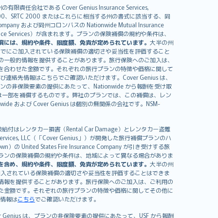
る Cover Genius Insurance Services,
000、SRTC 2000 またはこれらに相当する州の書式に該当する、同
any および同州コロンバスの Nationwide Mutual Insurance
sistance Services）が含まれます。プランの保険補償の規約や条件は、
償には、規約や条件、限度額、免責が定められています。
大半の州
すでにご加入されている保険補償の適切さや妥当性を評価すること
の一般的情報を提供することがあります。旅行保険へのご加入は、
を合わせた金額です。それぞれの旅行プランの特徴や価格に関して
イセンスおよび連絡先情報はこちらでご確認いただけます。Cover Genius は、
、プランの非保険要素の提供にあたって、Nationwide から報酬を受け取
全額または一部を補償するものです。弊社のプランでは、この補償は、レン
ide および Cover Genius は個別の無関係の会社です。NSM-
はレンタカー損害（Rental Car Damage）とレンタカー盗難
rvices, LLC（「Cover Genius」）が開発した旅行補償プランのハ
 States Fire Insurance Company が引き受けする旅
es）が含まれます。プランの保険補償の規約や条件は、地域によって異なる場合がありま
を含め、規約や条件、限度額、免責が定められています。
大半の州
加入されている保険補償の適切さや妥当性を評価することはできま
情報を提供することがあります。旅行保険へのご加入は、ご利用の
た金額です。それぞれの旅行プランの特徴や価格に関してその他に
絡先情報は
こちら
でご確認いただけます。
er Genius は、プランの非保険要素の提供にあたって、USF から報酬