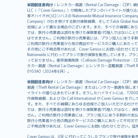
polski
米国居住者向け：
レンタカー損害（Rental Car Damage：CDP
עברית
LLC（「Cover Genius」）が開発したプランのハイライトが盛り
等オハイオ州コロンバスの Nationwide Mutual Insurance Comp
Português
Company）が引き受けする旅行保険補償、そして Falck Global Ass
svenska
地域によって異なる場合がございます。また、すべての補償にあら
日本語
では、旅行小売業者は認可を受けた保険業者/代理人ではないこと
はできません。ご利用の旅行小売業者には、プラン加入に伴う手数
한국어
ご利用の旅行小売業者から他の商品やサービスのご購入にあたって
dansk
その他にご不明点等があれば、Cover Genius にお問い合わせください。住所：
Nationwide に代わってプランで旅行保険を販売しています。プランの
norsk
っておりません。衝突損傷免除（Collision Damage Pr
suomi
タカー損害（Rental Car Damage）とレンタカー盗難損害（Theft
العربيّة
0103AO（2024年8月）。
Türkçe
米国居住者向け：
レンタカー損害（Rental Car Damage：
česky
損害（Theft Rental Car Damage）またはレンタカー損害を指しま
Русский
イライトが盛り込まれています。そうしたハイライトには、T7000等、T210等
行保険補償、および On Call International が Cover 
ภาษาไทย
す。また、すべての補償にあらゆる地域でご加入いただけるわけで
български
では、旅行小売業者は認可を受けた保険業者/代理人ではなく、保
català
せん。ご利用の旅行小売業者には、プラン加入に伴う手数料が支払
旅行小売業者から他の商品やサービスのご購入にあたって不可欠で
Hrvatski
ご不明点等があれば、Cover Genius にお問い合わせください。住所：11 Wes
eesti
Cover Genius は、USF に代わってこうしたプランで旅行保険を
Ελληνικά