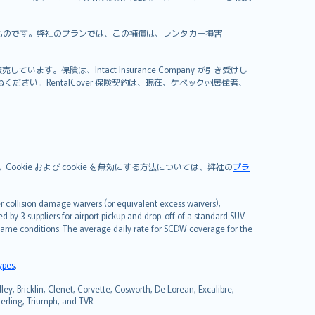
補償するものです。弊社のプランでは、この補償は、レンタカー損害
）が販売しています。保険は、Intact Insurance Company が引き受けし
ださい。RentalCover 保険契約は、現在、ケベック州居住者、
。
okie および cookie を無効にする方法については、弊社の
プラ
 collision damage waivers (or equivalent excess waivers),
d by 3 suppliers for airport pickup and drop-off of a standard SUV
same conditions. The average daily rate for SCDW coverage for the
types
.
in, Clenet, Corvette, Cosworth, De Lorean, Excalibre,
terling, Triumph, and TVR.