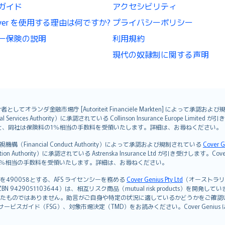
ガイド
アクセシビリティ
lCover を使用する理由は何ですか?
プライバシーポリシー
ー保険の説明
利用規約
現代の奴隷制に関する声明
オランダ金融市場庁 [Autoriteit Financiële Markten] によって承認お
ervices Authority）に承認されている Collinson Insurance Europe Li
ただくと、同社は保険料の1％相当の手数料を受領いたします。詳細は、お尋ねください。
Financial Conduct Authority）によって承認および規制されている
Cover G
on Authority）に承認されている Astrenska Insurance Ltd が引き受け
険料の1％相当の手数料を受領いたします。詳細は、お尋ねください。
を490058とする、AFS ライセンシーを務める
Cover Genius Pty Ltd
（オーストラリア事業
5 / NZBN 9429051103644）は、相互リスク商品（mutual risk products）
たものではありません。助言がご自身や特定の状況に適しているかどうかをご確認
ビスガイド（FSG）、対象市場決定（TMD）をお読みください。Cover Geni