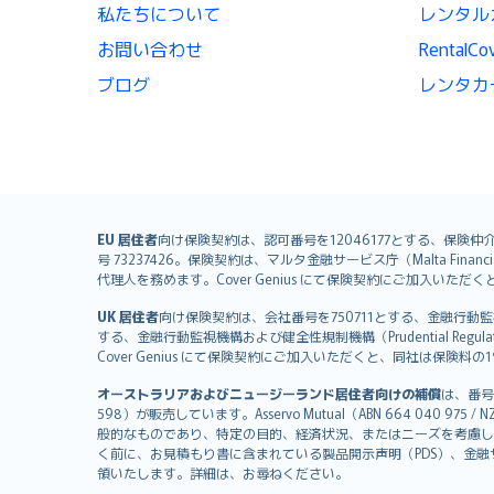
私たちについて
レンタル
お問い合わせ
Renta
ブログ
レンタカ
English (UK)
EU 居住者
向け保険契約は、認可番号を12046177とする、保険仲介者として
号 73237426。保険契約は、マルタ金融サービス庁（Malta Financial S
English (US)
代理人を務めます。Cover Genius にて保険契約にご加入い
Deutsch
UK 居住者
向け保険契約は、会社番号を750711とする、金融行動監視機構（
français
する、金融行動監視機構および健全性規制機構（Prudential Regulati
Nederlands
Cover Genius にて保険契約にご加入いただくと、同社は保
español
オーストラリアおよびニュージーランド居住者向けの補償
は、番号
italiano
598）が販売しています。Asservo Mutual（ABN 664 040 97
简体中文
般的なものであり、特定の目的、経済状況、またはニーズを考慮し
繁體中文
く前に、お見積もり書に含まれている製品開示声明（PDS）、金融サー
領いたします。詳細は、お尋ねください。
Português