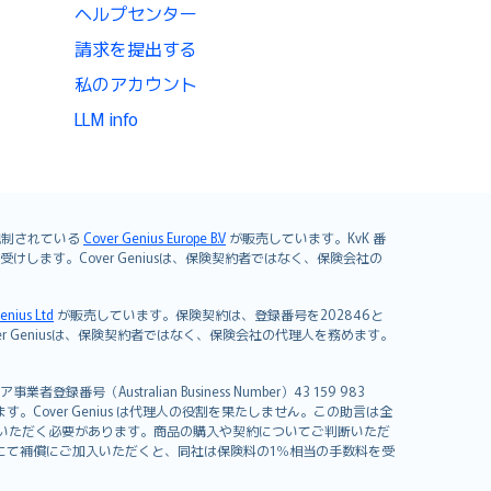
ヘルプセンター
請求を提出する
私のアカウント
LLM info
よび規制されている
Cover Genius Europe B.V
が販売しています。KvK 番
mited が引き受けします。Cover Geniusは、保険契約者ではなく、保険会社の
enius Ltd
が販売しています。保険契約は、登録番号を202846と
します。Cover Geniusは、保険契約者ではなく、保険会社の代理人を務めます。
者登録番号（Australian Business Number）43 159 983
を開発しています。Cover Genius は代理人の役割を果たしません。この助言は全
いただく必要があります。商品の購入や契約についてご判断いただ
us にて補償にご加入いただくと、同社は保険料の1％相当の手数料を受