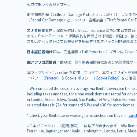
を受け取っておりません。
Magyar
Íslenska
衝突損傷免除（Collision Damage Protection
（Rental Car Damage）とレンタカー盗難損害（Theft Ren
Bahasa Indonesia
latviešu
カナダ居住者
向け保険契約は、Intact Insurance の認定業者である、Re
Lietuviškai
ます。Cover Genius にて保険契約を締結される場合、同社は
またはケベック州にて保険契約を締結されたケベック州非居住者に
Bahasa Melayu
Română
日本居住者向けには
、完全補償（Full Protection）プランは Cov
српски
南アフリカ居住者：
商品は、認可損害保険会社および承認金融サービス提供業
Slovensky
Slovenščina
本ウェブサイトは cookie を使用しています。本ウェブサイトを継続
イバシー（Privacy） & Cookie ポリシー（Cookie Policy）
をご確認
Українська
Tiếng Việt
† We compared the costs of coverage via RentalCover.com to the av
including taxes and fees, for a one week domestic rental for driver
in London, Berlin, Tokyo, Seoul, Sao Paulo, Tel Aviv, Dubai. For
selected dates is $24 for standard SUVs and $36 for motorhomes.
* Check your RentalCover wording for restrictions on travel in
sanc
‡エキゾチックカー（超高級車）には以下が含まれます：Alfa Romeo, Aston Martin, Aubur
Ferrari, Iso, Jaguar, Jensen Healy, Lamborghini, Lancia, Lotus, Mase