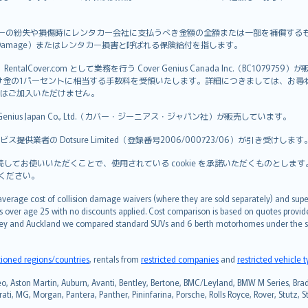
：CDP）は、レンタカーの紛失や損傷時にレンタカー会社に支払うべき金額の全額または一部を
tal Car Damage）またはレンタカー損害と呼ばれる保険給付を指します。
ntalCover.com として業務を行う Cover Genius Canada Inc.（BC1079759
、掛け金の1パーセントに相当する手数料を受領いたします。詳細につきましては、お尋ねく
はご加入いただけません。
er Genius Japan Co., Ltd.（カバー・ジーニアス・ジャパン社）が販売しています。
者の Dotsure Limited（登録番号2006/000723/06）が引き受けします
してお使いいただくことで、使用されている cookie を承諾いただくものとします。Co
ください。
erage cost of collision damage waivers (where they are sold separately) and super
s over age 25 with no discounts applied. Cost comparison is based on quotes provide
 Sydney and Auckland we compared standard SUVs and 6 berth motorhomes under the 
tioned regions/countries
, rentals from
restricted companies
and
restricted vehicle 
n, Avanti, Bentley, Bertone, BMC/Leyland, BMW M Series, Bradley, Brickl
rati, MG, Morgan, Pantera, Panther, Pininfarina, Porsche, Rolls Royce, Rover, Stutz, S