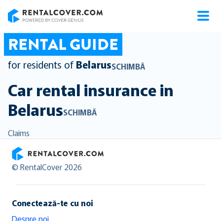
RentalCover
RENTAL GUIDE
for residents of
Belarus
SCHIMBĂ
Car rental insurance in
Belarus
SCHIMBĂ
Claims
RentalCover
© RentalCover 2026
Conectează-te cu noi
Despre noi