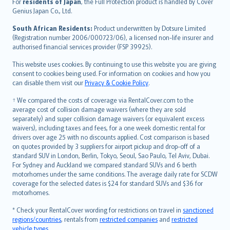
For
residents of Japan
, the Full Protection product is handled by Cover
Bahasa Indonesia
Genius Japan Co., Ltd.
latviešu
South African Residents:
Product underwritten by Dotsure Limited
Lietuviškai
(Registration number 2006/000723/06), a licensed non-life insurer and
authorised financial services provider (FSP 39925).
Bahasa Melayu
Română
This website uses cookies. By continuing to use this website you are giving
српски
consent to cookies being used. For information on cookies and how you
can disable them visit our
Privacy & Cookie Policy
.
Slovensky
Slovenščina
† We compared the costs of coverage via RentalCover.com to the
Українська
average cost of collision damage waivers (where they are sold
separately) and super collision damage waivers (or equivalent excess
Tiếng Việt
waivers), including taxes and fees, for a one week domestic rental for
drivers over age 25 with no discounts applied. Cost comparison is based
on quotes provided by 3 suppliers for airport pickup and drop-off of a
standard SUV in London, Berlin, Tokyo, Seoul, Sao Paulo, Tel Aviv, Dubai.
For Sydney and Auckland we compared standard SUVs and 6 berth
motorhomes under the same conditions. The average daily rate for SCDW
coverage for the selected dates is $24 for standard SUVs and $36 for
motorhomes.
* Check your RentalCover wording for restrictions on travel in
sanctioned
regions/countries
, rentals from
restricted companies
and
restricted
vehicle types
.