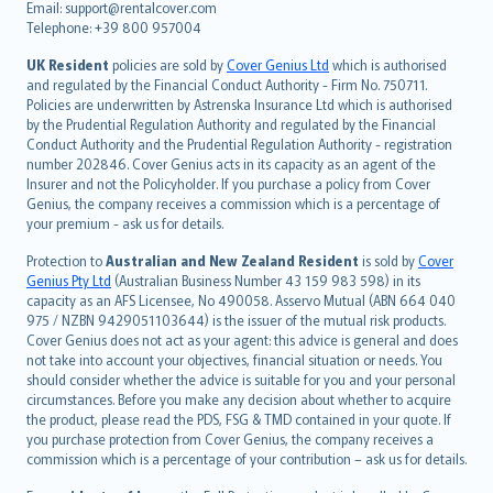
Email: support@rentalcover.com
Português
Telephone: +39 800 957004
svenska
日本語
UK Resident
policies are sold by
Cover Genius Ltd
which is authorised
and regulated by the Financial Conduct Authority - Firm No. 750711.
한국어
Policies are underwritten by Astrenska Insurance Ltd which is authorised
dansk
by the Prudential Regulation Authority and regulated by the Financial
norsk
Conduct Authority and the Prudential Regulation Authority - registration
number 202846. Cover Genius acts in its capacity as an agent of the
suomi
Insurer and not the Policyholder. If you purchase a policy from Cover
العربيّة
Genius, the company receives a commission which is a percentage of
Türkçe
your premium - ask us for details.
česky
Protection to
Australian and New Zealand Resident
is sold by
Cover
Русский
Genius Pty Ltd
(Australian Business Number 43 159 983 598) in its
capacity as an AFS Licensee, No 490058. Asservo Mutual (ABN 664 040
ภาษาไทย
975 / NZBN 9429051103644) is the issuer of the mutual risk products.
български
Cover Genius does not act as your agent: this advice is general and does
català
not take into account your objectives, financial situation or needs. You
should consider whether the advice is suitable for you and your personal
Hrvatski
circumstances. Before you make any decision about whether to acquire
eesti
the product, please read the PDS, FSG & TMD contained in your quote. If
Ελληνικά
you purchase protection from Cover Genius, the company receives a
commission which is a percentage of your contribution – ask us for details.
Magyar
Íslenska