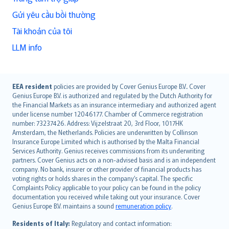
Gửi yêu cầu bồi thường
Tài khoản của tôi
LLM info
English (UK)
EEA resident
policies are provided by Cover Genius Europe B.V.. Cover
Genius Europe B.V. is authorized and regulated by the Dutch Authority for
English (US)
the Financial Markets as an insurance intermediary and authorized agent
Deutsch
under license number 12046177. Chamber of Commerce registration
français
number: 73237426. Address: Vijzelstraat 20, 3rd Floor, 1017HK
Amsterdam, the Netherlands. Policies are underwritten by Collinson
Nederlands
Insurance Europe Limited which is authorised by the Malta Financial
español
Services Authority. Genius receives commissions from its underwriting
italiano
partners. Cover Genius acts on a non-advised basis and is an independent
company. No bank, insurer or other provider of financial products has
简体中文
voting rights or holds shares in the company’s capital. The specific
繁體中文
Complaints Policy applicable to your policy can be found in the policy
Português
documentation you received while taking out your insurance. Cover
Genius Europe B.V. maintains a sound
remuneration policy
.
polski
עברית
Residents of Italy:
Regulatory and contact information: