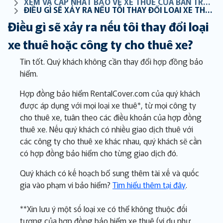
XEM VÀ CẬP NHẬT BẢO VỆ XE THUÊ CỦA BẠN TRỰC TUYẾN
ĐIỀU GÌ SẼ XẢY RA NẾU TÔI THAY ĐỔI LOẠI XE THUÊ HOẶC CÔNG TY CHO THUÊ XE?
Điều gì sẽ xảy ra nếu tôi thay đổi loại
xe thuê hoặc công ty cho thuê xe?
Tin tốt. Quý khách không cần thay đổi hợp đồng bảo
hiểm.
Hợp đồng bảo hiểm RentalCover.com của quý khách
được áp dụng với mọi loại xe thuê*, từ mọi công ty
cho thuê xe, tuân theo các điều khoản của hợp đồng
thuê xe. Nếu quý khách có nhiều giao dịch thuê với
các công ty cho thuê xe khác nhau, quý khách sẽ cần
có hợp đồng bảo hiểm cho từng giao dịch đó.
Quý khách có kế hoạch bổ sung thêm tài xế và quốc
gia vào phạm vi bảo hiểm?
Tìm hiểu thêm tại đây
.
**Xin lưu ý một số loại xe có thể không thuộc đối
tượng của hợp đồng bảo hiểm xe thuê (ví dụ như