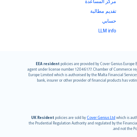
مركز المساعدة
تقديم مطالبة
حسابي
LLM info
EEA resident
policies are provided by Cover Genius Europe B
agent under license number 12046177. Chamber of Commerce regist
Europe Limited which is authorised by the Malta Financial Servic
bank, insurer or other provider of financial products has vot
UK Resident
policies are sold by
Cover Genius Ltd
which is auth
the Prudential Regulation Authority and regulated by the Financia
and not the Po