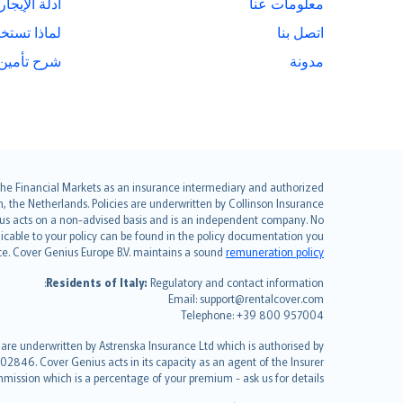
معلومات عنا
أدلة الإيجار
اتصل بنا
لماذا تستخدم alCover
مدونة
شرح تأمين 
English (UK)
r the Financial Markets as an insurance intermediary and authorized
the Netherlands. Policies are underwritten by Collinson Insurance
English (US)
nius acts on a non-advised basis and is an independent company. No
Deutsch
pplicable to your policy can be found in the policy documentation you
français
ce. Cover Genius Europe B.V. maintains a sound
remuneration policy
Nederlands
Residents of Italy:
Regulatory and contact information:
español
Email: support@rentalcover.com
Telephone: +39 800 957004
italiano
简体中文
 are underwritten by Astrenska Insurance Ltd which is authorised by
繁體中文
02846. Cover Genius acts in its capacity as an agent of the Insurer
mission which is a percentage of your premium - ask us for details.
Português