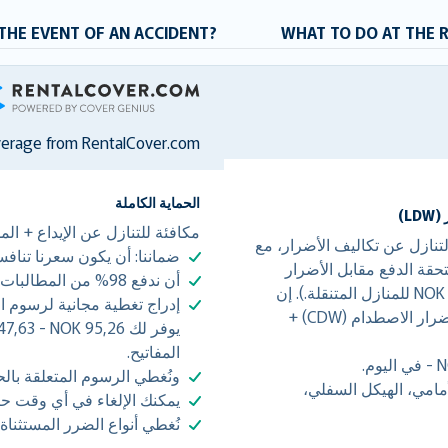
THE EVENT OF AN ACCIDENT?
WHAT TO DO AT THE 
RentalCover
verage from RentalCover.com
الحماية الكاملة
مكافئة للتنازل عن الإيداع + ا
ضد أضرار الاصطدام (CDW) على التنازل عن تكاليف الأضرار، مع
ضماننا: أن يكون سعرنا تنافسيً
حقة الدفع مقابل الأضرار
أن ندفع 98% من المطالبات في غضون 3 أيام.
(NOK 47629,34 بالنسبة للسيارات إلى NOK 71444,01 للمنازل المتنقلة.). إن
إدراج تغطية مجانية لرسوم 
التأمين ضد الخسائر (LDW) هو نفسه التأمين ضد أضرار الاصطدام (CDW) +
المفاتيح.
ونُغطي الرسوم المتعلقة بال
مامي، الهيكل السفلي،
يمكنك الإلغاء في أي وقت حت
نُغطي أنواع الضرر المستثناة