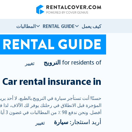
RentalCover
كيف يعمل
RENTAL GUIDE
المطالبات
RENTAL GUIDE
for residents of
النرويج
تغيير
Car rental insurance in
ا
أفضل. ونحن ندفع 98 ٪ من المطالبات في غضون 3 أيام عمل ، لذلك يمكنك حفظ الخاص بك NOK لمزيد من lutefisk .
أريد استئجار:
سيارة
تغيير