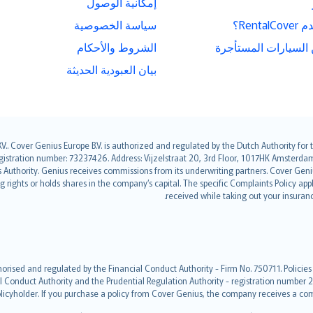
إمكانية الوصول
Rent؟
سياسة الخصوصية
السيارات المستأجرة
الشروط والأحكام
بيان العبودية الحديثة
.V.. Cover Genius Europe B.V. is authorized and regulated by the Dutch Authority fo
ration number: 73237426. Address: Vijzelstraat 20, 3rd Floor, 1017HK Amsterdam, 
es Authority. Genius receives commissions from its underwriting partners. Cover Ge
ing rights or holds shares in the company’s capital. The specific Complaints Policy a
.
received while taking out your insuran
orised and regulated by the Financial Conduct Authority - Firm No. 750711. Policies
l Conduct Authority and the Prudential Regulation Authority - registration number 2
licyholder. If you purchase a policy from Cover Genius, the company receives a com