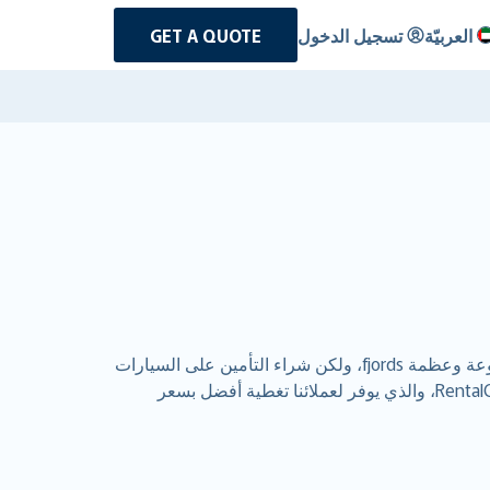
العربيّة
تسجيل الدخول
GET A QUOTE
حسنًا! أنت تستأجر سيارة في النرويج.بالطبع، لا أحد يريد أن ينشغل بالتفكير في التأمين على السيارات المؤجرة عند انبهاره بروعة وعظمة fjords، ولكن شراء التأمين على السيارات
المؤجرة قبل الانطلاق في رحلتك يوفر لك الآلاف، لذا فإنه يجدر بك القيام بذلك. لقد أنشأنا نشاطًا تجاريًا عالميًا على RentalCover.com، والذي يوفر لعملائنا تغطية أفضل بسعر