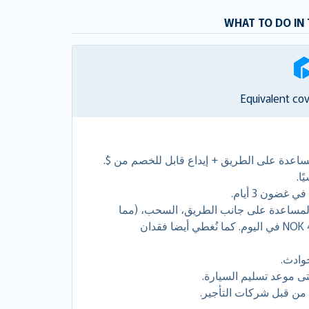
WHAT TO DO IN 
Equivalent co
لمساعدة على الطريق + إيداع قابل للخصم من $.
ا.
المساعدة على جانب الطريق، السحب، (مما
يوفر لك NOK 47,63 - NOK 95,26 في اليوم. كما نُغطي أيضا فقدان
حوادث.
ى موعد تسليم السيارة.
 من قبل شركات التأجير.