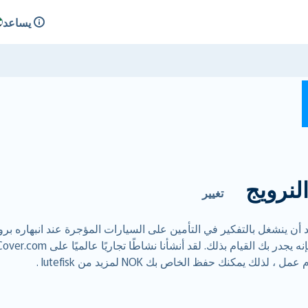
يساعد
لنرويج
تغيير