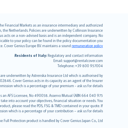
English (UK)
r the Financial Markets as an insurance intermediary and authorized
the Netherlands. Policies are underwritten by Collinson Insurance
English (US)
nius acts on a non-advised basis and is an independent company. No
Deutsch
pplicable to your policy can be found in the policy documentation you
français
ce. Cover Genius Europe B.V. maintains a sound
remuneration policy
Nederlands
Residents of Italy:
Regulatory and contact information:
español
Email: support@rentalcover.com
Telephone: +39 800 957004
italiano
简体中文
 are underwritten by Astrenska Insurance Ltd which is authorised by
繁體中文
02846. Cover Genius acts in its capacity as an agent of the Insurer
mission which is a percentage of your premium - ask us for details.
Português
polski
 as an AFS Licensee, No 490058. Asservo Mutual (ABN 664 040 975
עברית
ake into account your objectives, financial situation or needs. You
roduct, please read the PDS, FSG & TMD contained in your quote. If
Português
n which is a percentage of your contribution – ask us for details.
svenska
the Full Protection product is handled by Cover Genius Japan Co., Ltd.
日本語