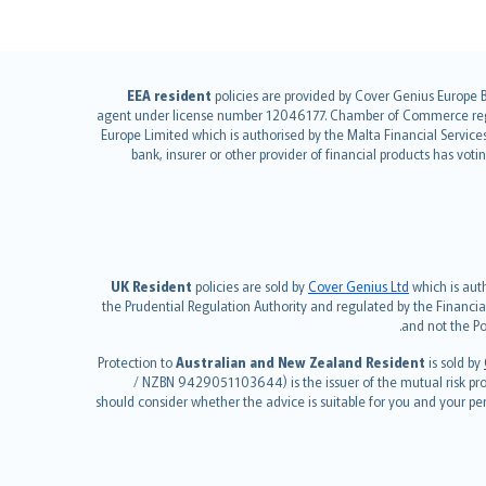
EEA resident
policies are provided by Cover Genius Europe B
agent under license number 12046177. Chamber of Commerce regist
Europe Limited which is authorised by the Malta Financial Servic
bank, insurer or other provider of financial products has vot
UK Resident
policies are sold by
Cover Genius Ltd
which is auth
the Prudential Regulation Authority and regulated by the Financia
and not the Po
Protection to
Australian and New Zealand Resident
is sold by
/ NZBN 9429051103644) is the issuer of the mutual risk produ
should consider whether the advice is suitable for you and your p