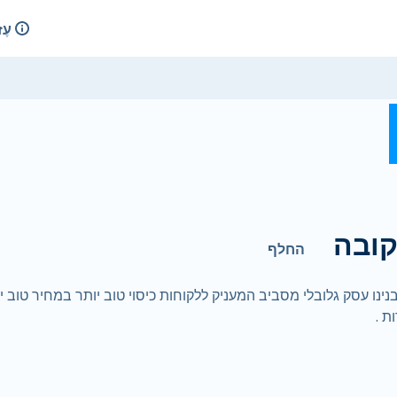
עֶז
ובה
החלף