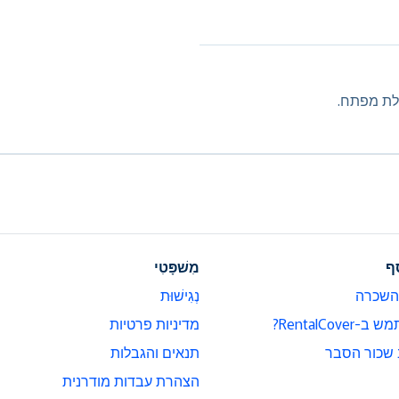
ילת מפתח.
ף
מִשׁפָּטִי
השכרה
נְגִישׁוּת
RentalCov?
מדיניות פרטיות
 שכור הסבר
תנאים והגבלות
הצהרת עבדות מודרנית