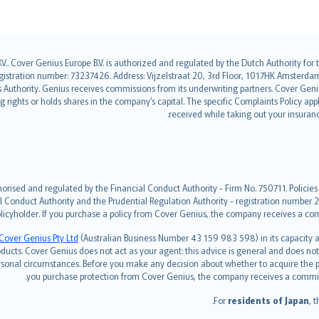
.V.. Cover Genius Europe B.V. is authorized and regulated by the Dutch Authority fo
ration number: 73237426. Address: Vijzelstraat 20, 3rd Floor, 1017HK Amsterdam, 
es Authority. Genius receives commissions from its underwriting partners. Cover Ge
ing rights or holds shares in the company’s capital. The specific Complaints Policy a
.
received while taking out your insuran
orised and regulated by the Financial Conduct Authority - Firm No. 750711. Policies
l Conduct Authority and the Prudential Regulation Authority - registration number 2
licyholder. If you purchase a policy from Cover Genius, the company receives a com
Cover Genius Pty Ltd
(Australian Business Number 43 159 983 598) in its capacity
cts. Cover Genius does not act as your agent: this advice is general and does not t
ersonal circumstances. Before you make any decision about whether to acquire the p
you purchase protection from Cover Genius, the company receives a commissio
For
residents of Japan
, 