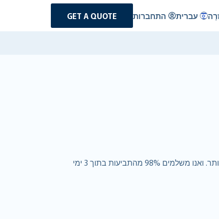
רָה
עברית
התחברות
GET A QUOTE
אז אתם שוכרים רכב ב- קובה. ב-RentalCover.com, בנינו עסק גלובלי מסביב המעניק ללקוחות כיסוי טוב יותר במחיר טוב יותר. ואנו משלמים 98% מהתביעות בתוך 3 ימי