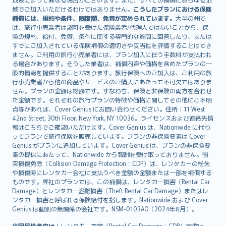
Lietuviškai
域でご加入いただけるわけではありません。
こうしたプランにおける保険
Bahasa Melayu
補償には、規約や条件、限度額、免責が定められています。
大半の州で
は、旅行小売業者は認可を受けた保険業者/代理人ではないことから、保
Română
険の規約、給付、免責、条件に関する専門的な質問に回答したり、または
српски
すでにご加入されている保険補償の適切さや妥当性を評価することはでき
Slovensky
ません。ご利用の旅行小売業者には、プラン加入に伴う手数料が支払われ
る場合があります。そうした業者は、補償内容や価格を含めたプランの一
Slovenščina
般的情報を提供することがあります。旅行保険へのご加入は、ご利用の旅
Українська
行小売業者から他の商品やサービスのご購入にあたって不可欠ではありま
Tiếng Việt
せん。プランの金額は総額です。すなわち、保険と非保険の両方を合わせ
た金額です。それぞれの旅行プランの特徴や価格に関してその他にご不明
点等があれば、Cover Genius にお問い合わせください。住所：11 West
42nd Street, 30th Floor, New York, NY 10036。ライセンスおよび連絡先情
報はこちらでご確認いただけます。Cover Genius は、Nationwide に代わ
ってプランで旅行保険を販売しています。プランの非保険要素は Cover
Genius がプランに追加しています。Cover Genius は、プランの非保険要
素の提供にあたって、Nationwide から報酬を受け取っておりません。衝
突損傷免除（Collision Damage Protection：CDP）は、レンタカーの紛失
や損傷時にレンタカー会社に支払うべき金額の全額または一部を補償する
ものです。弊社のプランでは、この補償は、レンタカー損害（Rental Car
Damage）とレンタカー盗難損害（Theft Rental Car Damage）またはレ
ンタカー損害と呼ばれる保険給付を指します。Nationwide および Cover
Genius は個別の無関係の会社です。NSM-0103AO（2024年8月）。
米国居住者向け：
レンタカー損害（Rental Car Damage：CDP）補償は、