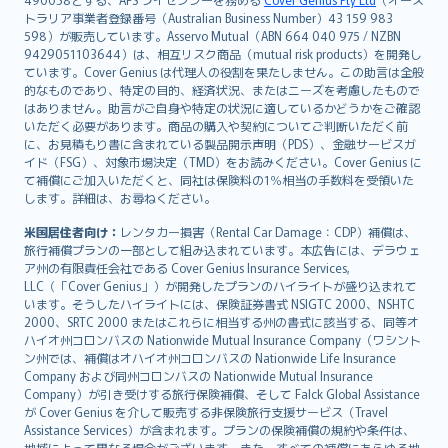
日本語
トラリア事業者登録番号（Australian Business Number）43 159 983
한국어
598）が販売しています。Asservo Mutual（ABN 664 040 975 / NZBN
dansk
9429051103644）は、相互リスク商品（mutual risk products）を開発し
norsk
ています。Cover Genius は代理人の役割を果たしません。この助言は全般
的なものであり、特定の目的、経済状況、またはニーズを考慮したもので
suomi
はありません。助言がご自身や特定の状況に適しているかどうかをご確認
العربيّة
いただく必要があります。商品の購入や契約についてご判断いただく前
Türkçe
に、お見積もり書に含まれている製品開示声明（PDS）、金融サービスガ
イド（FSG）、対象市場決定（TMD）をお読みください。Cover Genius に
česky
て補償にご加入いただくと、同社は保険料の1％相当の手数料を受領いた
Русский
します。詳細は、お尋ねください。
ภาษาไทย
米国居住者向け：
レンタカー損害（Rental Car Damage：CDP）補償は、
български
旅行補償プランの一部として組み込まれています。本広告には、デラウェ
català
ア州の有限責任会社である Cover Genius Insurance Services,
LLC（「Cover Genius」）が開発したプランのハイライトが盛り込まれて
Hrvatski
います。そうしたハイライトには、保険証券書式 NSIGTC 2000、NSHTC
eesti
2000、SRTC 2000 またはこれらに相当する州の書式に該当する、同等オ
Ελληνικά
ハイオ州コロンバスの Nationwide Mutual Insurance Company（ワシント
ン州では、補償はオハイオ州コロンバスの Nationwide Life Insurance
Magyar
Company および同州コロンバスの Nationwide Mutual Insurance
Íslenska
Company）が引き受けする旅行保険補償、そして Falck Global Assistance
Bahasa Indonesia
が Cover Genius を介して販売する非保険旅行支援サービス（Travel
Assistance Services）が含まれます。プランの保険補償の規約や条件は、
latviešu
地域によって異なる場合がございます。また、すべての補償にあらゆる地