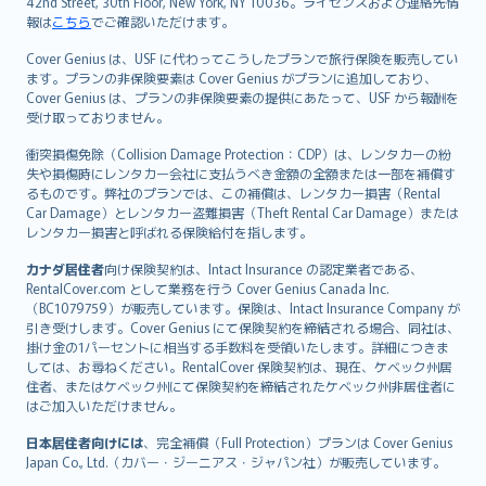
42nd Street, 30th Floor, New York, NY 10036。ライセンスおよび連絡先情
報は
こちら
でご確認いただけます。
Cover Genius は、USF に代わってこうしたプランで旅行保険を販売してい
ます。プランの非保険要素は Cover Genius がプランに追加しており、
Cover Genius は、プランの非保険要素の提供にあたって、USF から報酬を
受け取っておりません。
衝突損傷免除（Collision Damage Protection：CDP）は、レンタカーの紛
失や損傷時にレンタカー会社に支払うべき金額の全額または一部を補償す
るものです。弊社のプランでは、この補償は、レンタカー損害（Rental
Car Damage）とレンタカー盗難損害（Theft Rental Car Damage）または
レンタカー損害と呼ばれる保険給付を指します。
カナダ居住者
向け保険契約は、Intact Insurance の認定業者である、
RentalCover.com として業務を行う Cover Genius Canada Inc.
（BC1079759）が販売しています。保険は、Intact Insurance Company が
引き受けします。Cover Genius にて保険契約を締結される場合、同社は、
掛け金の1パーセントに相当する手数料を受領いたします。詳細につきま
しては、お尋ねください。RentalCover 保険契約は、現在、ケベック州居
住者、またはケベック州にて保険契約を締結されたケベック州非居住者に
はご加入いただけません。
日本居住者向けには
、完全補償（Full Protection）プランは Cover Genius
Japan Co., Ltd.（カバー・ジーニアス・ジャパン社）が販売しています。