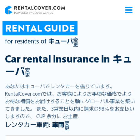
RentalCover
RENTAL GUIDE
変
for residents of
キューバ
更
Car rental insurance in
キュ
ーバ
変
更
あなたはキューバでレンタカーを借りています。
RentalCover.comでは、お客様によりお手頃な価格でより
お得な補償をお届けすることを軸にグローバル事業を築い
てきました。 また、3営業日以内に請求の98％をお支払い
しますので、 CUP 余分に お土産.
変
レンタカー車両:
車両
更