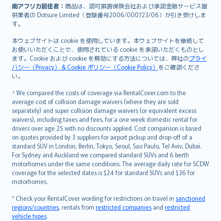
南アフリカ居住者：
商品は、認可損害保険会社および承認金融サービス提
供業者の Dotsure Limited（登録番号2006/000723/06）が引き受けしま
す。
本ウェブサイトは cookie を使用しています。本ウェブサイトを継続して
お使いいただくことで、使用されている cookie を承諾いただくものとし
ます。Cookie および cookie を無効にする方法については、弊社の
プライ
バシー（Privacy） & Cookie ポリシー（Cookie Policy）
をご確認くださ
い。
† We compared the costs of coverage via RentalCover.com to the
average cost of collision damage waivers (where they are sold
separately) and super collision damage waivers (or equivalent excess
waivers), including taxes and fees, for a one week domestic rental for
drivers over age 25 with no discounts applied. Cost comparison is based
on quotes provided by 3 suppliers for airport pickup and drop-off of a
standard SUV in London, Berlin, Tokyo, Seoul, Sao Paulo, Tel Aviv, Dubai.
For Sydney and Auckland we compared standard SUVs and 6 berth
motorhomes under the same conditions. The average daily rate for SCDW
coverage for the selected dates is $24 for standard SUVs and $36 for
motorhomes.
* Check your RentalCover wording for restrictions on travel in
sanctioned
regions/countries
, rentals from
restricted companies
and
restricted
vehicle types
.