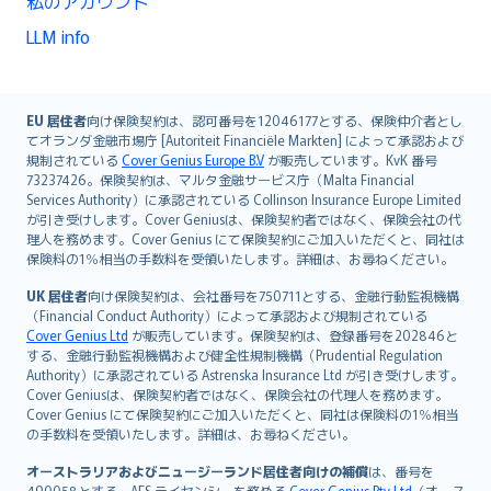
私のアカウント
LLM info
English (UK)
EU 居住者
向け保険契約は、認可番号を12046177とする、保険仲介者とし
てオランダ金融市場庁 [Autoriteit Financiële Markten] によって承認および
English (US)
規制されている
Cover Genius Europe B.V
が販売しています。KvK 番号
Deutsch
73237426。保険契約は、マルタ金融サービス庁（Malta Financial
français
Services Authority）に承認されている Collinson Insurance Europe Limited
が引き受けします。Cover Geniusは、保険契約者ではなく、保険会社の代
Nederlands
理人を務めます。Cover Genius にて保険契約にご加入いただくと、同社は
español
保険料の1％相当の手数料を受領いたします。詳細は、お尋ねください。
italiano
UK 居住者
向け保険契約は、会社番号を750711とする、金融行動監視機構
简体中文
（Financial Conduct Authority）によって承認および規制されている
繁體中文
Cover Genius Ltd
が販売しています。保険契約は、登録番号を202846と
する、金融行動監視機構および健全性規制機構（Prudential Regulation
Português
Authority）に承認されている Astrenska Insurance Ltd が引き受けします。
polski
Cover Geniusは、保険契約者ではなく、保険会社の代理人を務めます。
עברית
Cover Genius にて保険契約にご加入いただくと、同社は保険料の1％相当
の手数料を受領いたします。詳細は、お尋ねください。
Português
svenska
オーストラリアおよびニュージーランド居住者向けの補償
は、番号を
490058とする、AFS ライセンシーを務める
Cover Genius Pty Ltd
（オース