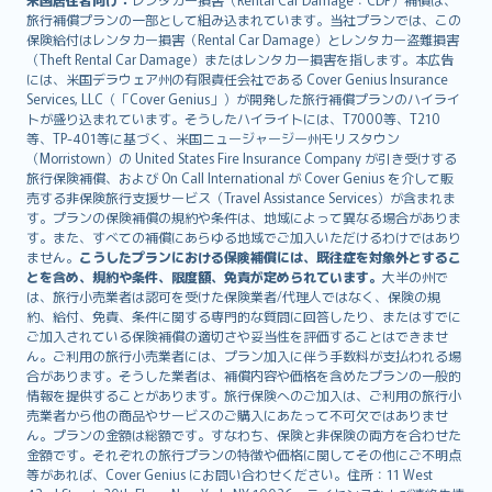
旅行補償プランの一部として組み込まれています。当社プランでは、この
保険給付はレンタカー損害（Rental Car Damage）とレンタカー盗難損害
（Theft Rental Car Damage）またはレンタカー損害を指します。本広告
には、米国デラウェア州の有限責任会社である Cover Genius Insurance
Services, LLC（「Cover Genius」）が開発した旅行補償プランのハイライ
トが盛り込まれています。そうしたハイライトには、T7000等、T210
等、TP-401等に基づく、米国ニュージャージー州モリスタウン
（Morristown）の United States Fire Insurance Company が引き受けする
旅行保険補償、および On Call International が Cover Genius を介して販
売する非保険旅行支援サービス（Travel Assistance Services）が含まれま
す。プランの保険補償の規約や条件は、地域によって異なる場合がありま
す。また、すべての補償にあらゆる地域でご加入いただけるわけではあり
ません。
こうしたプランにおける保険補償には、既往症を対象外とするこ
とを含め、規約や条件、限度額、免責が定められています。
大半の州で
は、旅行小売業者は認可を受けた保険業者/代理人ではなく、保険の規
約、給付、免責、条件に関する専門的な質問に回答したり、またはすでに
ご加入されている保険補償の適切さや妥当性を評価することはできませ
ん。ご利用の旅行小売業者には、プラン加入に伴う手数料が支払われる場
合があります。そうした業者は、補償内容や価格を含めたプランの一般的
情報を提供することがあります。旅行保険へのご加入は、ご利用の旅行小
売業者から他の商品やサービスのご購入にあたって不可欠ではありませ
ん。プランの金額は総額です。すなわち、保険と非保険の両方を合わせた
金額です。それぞれの旅行プランの特徴や価格に関してその他にご不明点
等があれば、Cover Genius にお問い合わせください。住所：11 West