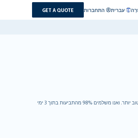
רָה
עברית
התחברות
GET A QUOTE
אז אתם שוכרים רכב ב- סרי לנקה. ב-RentalCover.com, בנינו עסק גלובלי מסביב המעניק ללקוחות כיסוי טוב יותר במחיר טוב יותר. ואנו משלמים 98% מהתביעות בתוך 3 ימי