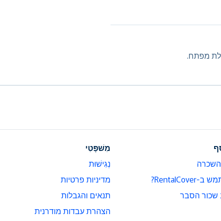
ילת מפתח.
ף
מִשׁפָּטִי
השכרה
נְגִישׁוּת
RentalCov?
מדיניות פרטיות
 שכור הסבר
תנאים והגבלות
הצהרת עבדות מודרנית