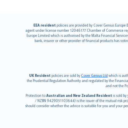
EEA resident
policies are provided by Cover Genius Europe B
agent under license number 12046177. Chamber of Commerce regist
Europe Limited which is authorised by the Malta Financial Servic
bank, insurer or other provider of financial products has vot
UK Resident
policies are sold by
Cover Genius Ltd
which is auth
the Prudential Regulation Authority and regulated by the Financia
and not the Po
Protection to
Australian and New Zealand Resident
is sold by
/ NZBN 9429051103644) is the issuer of the mutual risk produ
should consider whether the advice is suitable for you and your p