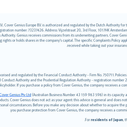
.V.. Cover Genius Europe B.V. is authorized and regulated by the Dutch Authority fo
ration number: 73237426. Address: Vijzelstraat 20, 3rd Floor, 1017HK Amsterdam, 
es Authority. Genius receives commissions from its underwriting partners. Cover Ge
ing rights or holds shares in the company’s capital. The specific Complaints Policy a
.
received while taking out your insuran
orised and regulated by the Financial Conduct Authority - Firm No. 750711. Policies
l Conduct Authority and the Prudential Regulation Authority - registration number 2
licyholder. If you purchase a policy from Cover Genius, the company receives a com
Cover Genius Pty Ltd
(Australian Business Number 43 159 983 598) in its capacity
cts. Cover Genius does not act as your agent: this advice is general and does not t
ersonal circumstances. Before you make any decision about whether to acquire the p
you purchase protection from Cover Genius, the company receives a commissio
For
residents of Japan
, 