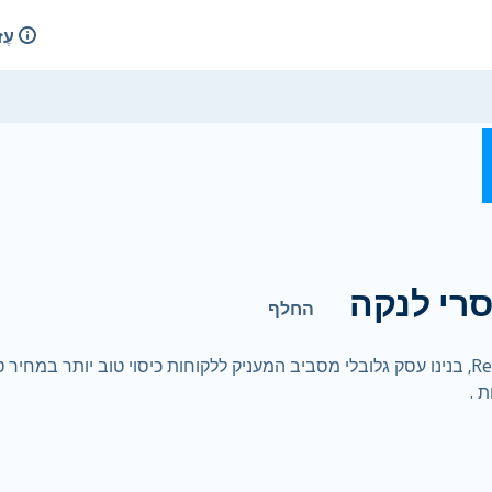
עֶז
רי לנקה
החלף