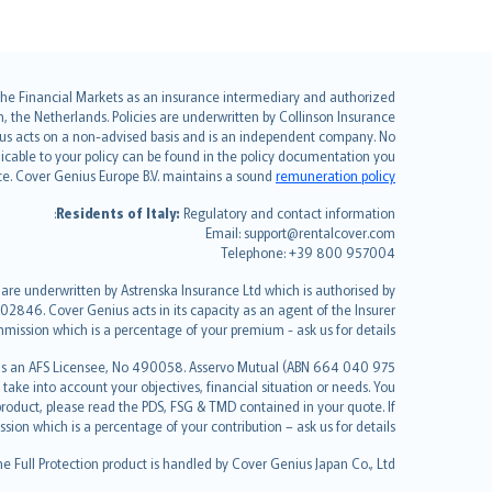
English (UK)
r the Financial Markets as an insurance intermediary and authorized
the Netherlands. Policies are underwritten by Collinson Insurance
English (US)
nius acts on a non-advised basis and is an independent company. No
Deutsch
pplicable to your policy can be found in the policy documentation you
français
ce. Cover Genius Europe B.V. maintains a sound
remuneration policy
Nederlands
Residents of Italy:
Regulatory and contact information:
español
Email: support@rentalcover.com
Telephone: +39 800 957004
italiano
简体中文
 are underwritten by Astrenska Insurance Ltd which is authorised by
繁體中文
02846. Cover Genius acts in its capacity as an agent of the Insurer
mission which is a percentage of your premium - ask us for details.
Português
polski
 as an AFS Licensee, No 490058. Asservo Mutual (ABN 664 040 975
עברית
ake into account your objectives, financial situation or needs. You
roduct, please read the PDS, FSG & TMD contained in your quote. If
Português
n which is a percentage of your contribution – ask us for details.
svenska
the Full Protection product is handled by Cover Genius Japan Co., Ltd.
日本語