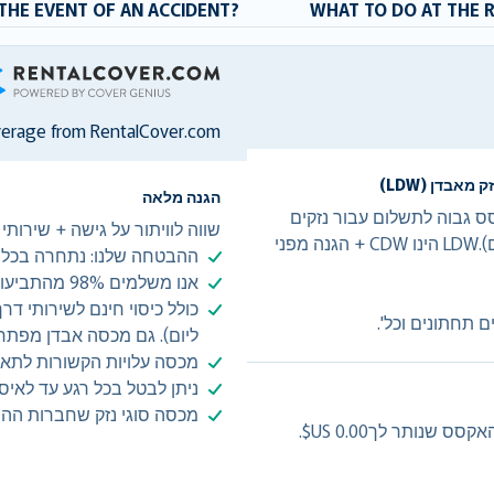
THE EVENT OF AN ACCIDENT?
WHAT TO DO AT THE 
RentalCover
verage from RentalCover.com
הגנה מלאה
 אקסס גבוה לתשלום עבור נזקים
שווה לוויתור על גישה + שירותי דרך + $ 0 ע
(5,000.00 US$ ממכוניות ל- 7,500.00 US$ קרוונים).LDW הינו CDW + הגנה מפני
ההבטחה שלנו: נתחרה בכל 
אנו משלמים 98% מהתביעות בתוך 3 ימי עסקים.
ם תחתונים וכל'.
ליום). גם מכסה אבדן מפתח
מכסה עלויות הקשורות לתאונ
ניתן לבטל בכל רגע עד לאיס
מכסה סוגי נזק שחברות ההש
נותר לך0.00 US$.