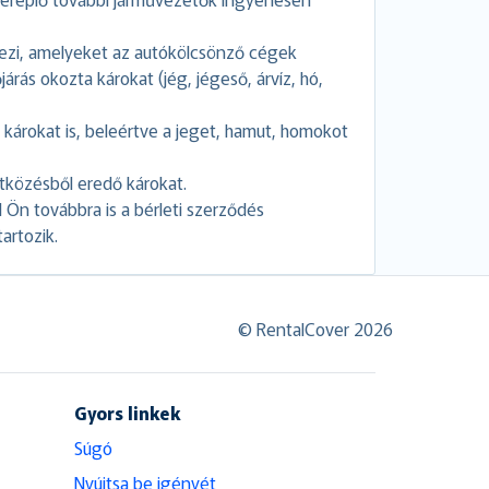
dezi, amelyeket az autókölcsönző cégek
járás okozta károkat (jég, jégeső, árvíz, hó,
a károkat is, beleértve a jeget, hamut, homokot
ütközésből eredő károkat.
l Ön továbbra is a bérleti szerződés
tartozik.
© RentalCover 2026
Gyors linkek
Súgó
Nyújtsa be igényét