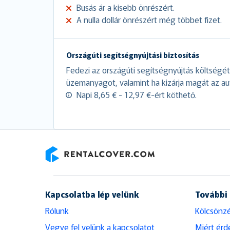
Busás ár a kisebb önrészért.
A nulla dollár önrészért még többet fizet.
Országúti segítségnyújtási biztosítás
Fedezi az országúti segítségnyújtás költségét,
üzemanyagot, valamint ha kizárja magát az au
Napi 8,65 € - 12,97 €-ért köthető.
RentalCover
Kapcsolatba lép velünk
További
Rólunk
Kölcsönzé
Vegye fel velünk a kapcsolatot
Miért érd