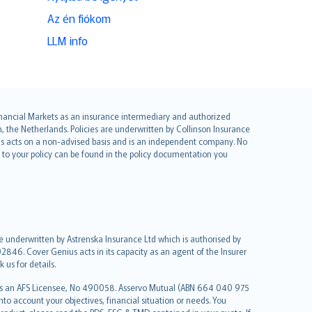
Az én fiókom
LLM info
 Financial Markets as an insurance intermediary and authorized
he Netherlands. Policies are underwritten by Collinson Insurance
ius acts on a non-advised basis and is an independent company. No
le to your policy can be found in the policy documentation you
re underwritten by Astrenska Insurance Ltd which is authorised by
2846. Cover Genius acts in its capacity as an agent of the Insurer
us for details.
 as an AFS Licensee, No 490058. Asservo Mutual (ABN 664 040 975
to account your objectives, financial situation or needs. You