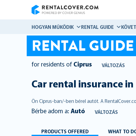
RentalCover
HOGYAN MŰKÖDIK
RENTAL GUIDE
KÖVET
RENTAL GUIDE
for residents of
Ciprus
VÁLTOZÁS
Car rental insurance in
Ön Ciprus-ban/-ben bérel autót. A RentalCover.co
Bérbe adom a:
Autó
VÁLTOZÁS
PRODUCTS OFFERED
WHAT TO DO