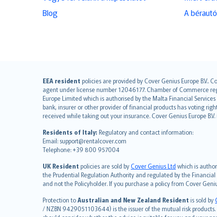
Blog
A bérautó
English (UK)
EEA resident
policies are provided by Cover Genius Europe B.V.. C
agent under license number 12046177. Chamber of Commerce registr
English (US)
Europe Limited which is authorised by the Malta Financial Service
Deutsch
bank, insurer or other provider of financial products has voting rig
français
received while taking out your insurance. Cover Genius Europe B.V
Nederlands
Residents of Italy:
Regulatory and contact information:
español
Email: support@rentalcover.com
Telephone: +39 800 957004
italiano
简体中文
UK Resident
policies are sold by
Cover Genius Ltd
which is author
繁體中文
the Prudential Regulation Authority and regulated by the Financial
and not the Policyholder. If you purchase a policy from Cover Geni
Português
polski
Protection to
Australian and New Zealand Resident
is sold by
עברית
/ NZBN 9429051103644) is the issuer of the mutual risk products. C