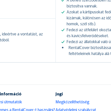
biztosítva vannak.
Azokat a kártípusokat fe
kizárnak, különösen az idő
homok, szél stb.).
Fedezi az útfelület okozt
 ideértve a vontatást, az
és kavicsfelverődéseket.
tóból.
Fedezi az állatokkal való 
RentalCover biztosítássa
feltételeinek hatálya alá 
 információ
Jogi
si útmutatók
Megközelíthetőség
emes a RentalCover-t használni?
Adatvédelmi szabályzat