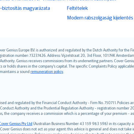
-biztosítás magyarázata
Feltételek
Modern rabszolgaság kijelentés
over Genius Europe B.V. is authorized and regulated by the Dutch Authority for the
ation number: 73237426. Address: Vijzelstraat 20, 3rd Floor, 1017HK Amsterdam, t
s Authority. Genius receives commissions from its underwriting partners. Cover Gen
hts or holds shares in the company’s capital. The specific Complaints Policy applicab
. maintains a sound
remuneration policy
.
ised and regulated by the Financial Conduct Authority - Firm No. 750711. Policies a
 Conduct Authority and the Prudential Regulation Authority - registration number 20
us, the company receives a commission which is a percentage of your premium - ask 
Cover Genius Pty Ltd
(Australian Business Number 43 159 983 598) in its capacity
over Genius does not act as your agent: this advice is general and does not take in