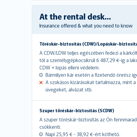
At the rental desk...
Insurance offered & what you need to know
Töréskár-biztosítás (CDW)/Lopáskár-biztosít
A CDW/LDW teljes egészében fedezi a kárkölt
től a személygépkocsiknál 6 487,29 €-ig a l
CDW + lopás elleni védelem.
Bármilyen kár esetén a fizetendő önrész i
A szokásos kizárásokat tartalmazza, mint 
üvegeket, alvázat stb.
Szuper töréskár-biztosítás (SCDW)
A szuper töréskár-biztosítás az Ön fennmarad
csökkenti.
Napi 25,95 € - 38,92 €-ért köthető.