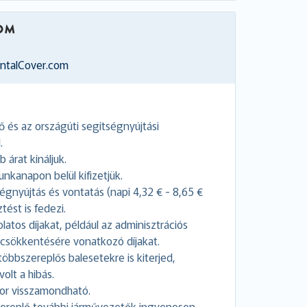
entalCover.com
 és az országúti segítségnyújtási
.
 árat kínáljuk.
kanapon belül kifizetjük.
égnyújtás és vontatás (napi 4,32 € - 8,65 €
tést is fedezi.
latos díjakat, például az adminisztrációs
 csökkentésére vonatkozó díjakat.
többszereplős balesetekre is kiterjed,
volt a hibás.
kor visszamondható.
zereplő további járművezetők ingyenesen