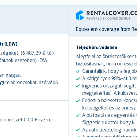
RentalCover
Equivalent coverage from R
ás (LDW)
Teljes körű védelem
ségeket, (6 487,29 €-tól/-
Megfelel az önrészcsökkentő
akóautók esetében).LDW =
biztosításnak, nulla önrésszel
Garantáljuk, hogy a legjobb
gen magas.
A kárigények 98%-át 3 mun
a gumiabroncsokat, szélvédő
Ingyenes országúti segíts
megtakarítás). A kulcsvesz
Fedezi a balesettel kapcso
költségeket és az önrész
A biztosítás az egyéni és 
ó önrészét 0,00 €-ra/-re
függetlenül attól, hogy ki 
Az autó átvételéig bármi
A bérleti szerződésben s