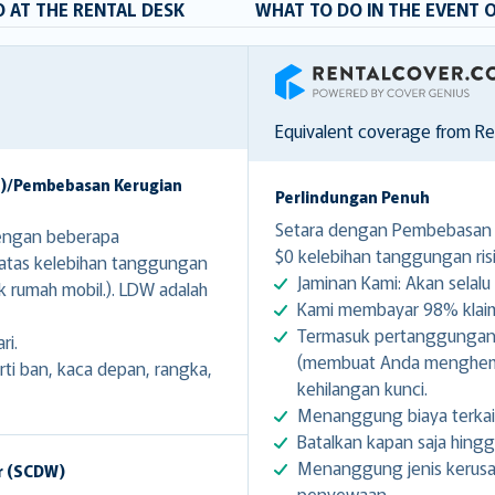
 AT THE RENTAL DESK
WHAT TO DO IN THE EVENT 
RentalCover
Equivalent coverage from R
W)/Pembebasan Kerugian
Perlindungan Penuh
Setara dengan Pembebasan K
engan beberapa
$0 kelebihan tanggungan risi
 atas kelebihan tanggungan
Jaminan Kami: Akan selalu 
k rumah mobil.). LDW adalah
Kami membayar 98% klaim 
Termasuk pertanggungan g
ri.
(membuat Anda menghemat
i ban, kaca depan, rangka,
kehilangan kunci.
Menanggung biaya terkai
Batalkan kapan saja hing
Menanggung jenis kerusa
r (SCDW)
penyewaan.