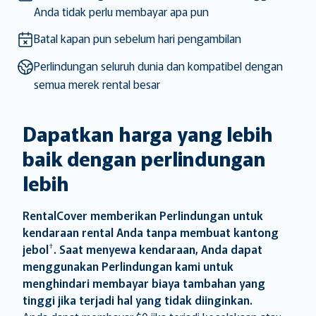
mark
mark
Anda tidak perlu membayar apa pun
key
key
to
to
Batal kapan pun sebelum hari pengambilan
get
get
Perlindungan seluruh dunia dan kompatibel dengan
the
the
semua merek rental besar
keyboard
keyboard
shortcuts
shortcuts
for
for
Dapatkan harga yang lebih
changing
changing
baik dengan perlindungan
dates.
dates.
lebih
RentalCover memberikan Perlindungan untuk
kendaraan rental Anda tanpa membuat kantong
†
jebol
. Saat menyewa kendaraan, Anda dapat
menggunakan Perlindungan kami untuk
menghindari membayar biaya tambahan yang
tinggi jika terjadi hal yang tidak diinginkan.