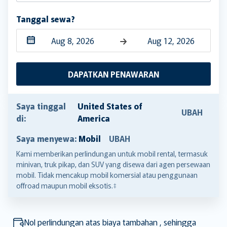
Tanggal sewa?
Navigate
Navigate
forward
backward
DAPATKAN PENAWARAN
to
to
interact
interact
with
with
Saya tinggal
United States of
UBAH
the
the
di:
America
calendar
calendar
Saya menyewa:
Mobil
UBAH
and
and
select
select
Kami memberikan perlindungan untuk mobil rental, termasuk
minivan, truk pikap, dan SUV yang disewa dari agen persewaan
a
a
mobil. Tidak mencakup mobil komersial atau penggunaan
date.
date.
offroad maupun mobil eksotis.‡
Press
Press
the
the
question
question
Nol perlindungan atas biaya tambahan , sehingga