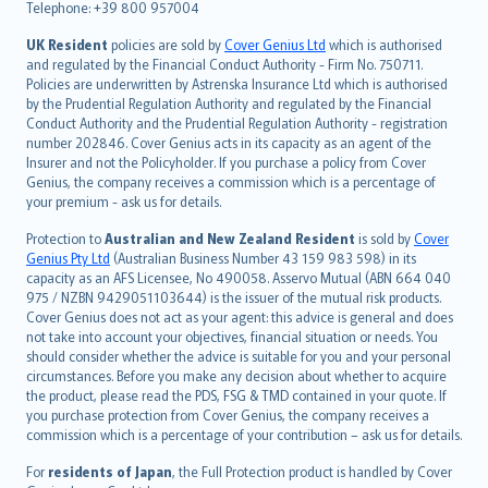
Telephone: +39 800 957004
svenska
日本語
UK Resident
policies are sold by
Cover Genius Ltd
which is authorised
and regulated by the Financial Conduct Authority - Firm No. 750711.
한국어
Policies are underwritten by Astrenska Insurance Ltd which is authorised
dansk
by the Prudential Regulation Authority and regulated by the Financial
norsk
Conduct Authority and the Prudential Regulation Authority - registration
number 202846. Cover Genius acts in its capacity as an agent of the
suomi
Insurer and not the Policyholder. If you purchase a policy from Cover
العربيّة
Genius, the company receives a commission which is a percentage of
Türkçe
your premium - ask us for details.
česky
Protection to
Australian and New Zealand Resident
is sold by
Cover
Русский
Genius Pty Ltd
(Australian Business Number 43 159 983 598) in its
capacity as an AFS Licensee, No 490058. Asservo Mutual (ABN 664 040
ภาษาไทย
975 / NZBN 9429051103644) is the issuer of the mutual risk products.
български
Cover Genius does not act as your agent: this advice is general and does
català
not take into account your objectives, financial situation or needs. You
should consider whether the advice is suitable for you and your personal
Hrvatski
circumstances. Before you make any decision about whether to acquire
eesti
the product, please read the PDS, FSG & TMD contained in your quote. If
Ελληνικά
you purchase protection from Cover Genius, the company receives a
commission which is a percentage of your contribution – ask us for details.
Magyar
Íslenska
For
residents of Japan
, the Full Protection product is handled by Cover