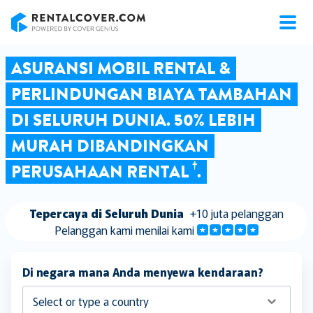
RentalCover
ASURANSI MOBIL RENTAL &
PERLINDUNGAN BIAYA TAMBAHAN
DI SELURUH DUNIA. 50% LEBIH
MURAH DIBANDINGKAN
†
PERUSAHAAN RENTAL
.
Tepercaya di Seluruh Dunia
+10 juta pelanggan
Pelanggan kami menilai kami
Di negara mana Anda menyewa kendaraan?
Select or type a country