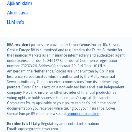
Ajukan klaim
Akun saya
LLM info
English (UK)
EEA resident
policies are provided by Cover Genius Europe B.V.. Cover
Genius Europe B.V. is authorized and regulated by the Dutch Authority for
English (US)
the Financial Markets as an insurance intermediary and authorized agent
Deutsch
under license number 12046177. Chamber of Commerce registration
français
number: 73237426. Address: Vijzelstraat 20, 3rd Floor, 1017HK
Amsterdam, the Netherlands. Policies are underwritten by Collinson
Nederlands
Insurance Europe Limited which is authorised by the Malta Financial
español
Services Authority. Genius receives commissions from its underwriting
italiano
partners. Cover Genius acts on a non-advised basis and is an independent
company. No bank, insurer or other provider of financial products has
简体中文
voting rights or holds shares in the company’s capital. The specific
繁體中文
Complaints Policy applicable to your policy can be found in the policy
Português
documentation you received while taking out your insurance. Cover
Genius Europe B.V. maintains a sound
remuneration policy
.
polski
עברית
Residents of Italy:
Regulatory and contact information:
Email: support@rentalcover.com
Português