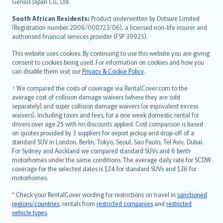
Bahasa Indonesia
Genius Japan Co., Ltd.
latviešu
South African Residents:
Product underwritten by Dotsure Limited
Lietuviškai
(Registration number 2006/000723/06), a licensed non-life insurer and
authorised financial services provider (FSP 39925).
Bahasa Melayu
Română
This website uses cookies. By continuing to use this website you are giving
српски
consent to cookies being used. For information on cookies and how you
can disable them visit our
Privacy & Cookie Policy
.
Slovensky
Slovenščina
† We compared the costs of coverage via RentalCover.com to the
Українська
average cost of collision damage waivers (where they are sold
separately) and super collision damage waivers (or equivalent excess
Tiếng Việt
waivers), including taxes and fees, for a one week domestic rental for
drivers over age 25 with no discounts applied. Cost comparison is based
on quotes provided by 3 suppliers for airport pickup and drop-off of a
standard SUV in London, Berlin, Tokyo, Seoul, Sao Paulo, Tel Aviv, Dubai.
For Sydney and Auckland we compared standard SUVs and 6 berth
motorhomes under the same conditions. The average daily rate for SCDW
coverage for the selected dates is $24 for standard SUVs and $36 for
motorhomes.
* Check your RentalCover wording for restrictions on travel in
sanctioned
regions/countries
, rentals from
restricted companies
and
restricted
vehicle types
.