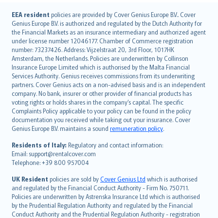
English (UK)
EEA resident
policies are provided by Cover Genius Europe B.V.. Cover
Genius Europe B.V. is authorized and regulated by the Dutch Authority for
English (US)
the Financial Markets as an insurance intermediary and authorized agent
Deutsch
under license number 12046177. Chamber of Commerce registration
français
number: 73237426. Address: Vijzelstraat 20, 3rd Floor, 1017HK
Amsterdam, the Netherlands. Policies are underwritten by Collinson
Nederlands
Insurance Europe Limited which is authorised by the Malta Financial
español
Services Authority. Genius receives commissions from its underwriting
italiano
partners. Cover Genius acts on a non-advised basis and is an independent
company. No bank, insurer or other provider of financial products has
简体中文
voting rights or holds shares in the company’s capital. The specific
繁體中文
Complaints Policy applicable to your policy can be found in the policy
Português
documentation you received while taking out your insurance. Cover
Genius Europe B.V. maintains a sound
remuneration policy
.
polski
עברית
Residents of Italy:
Regulatory and contact information:
Email: support@rentalcover.com
Português
Telephone: +39 800 957004
svenska
日本語
UK Resident
policies are sold by
Cover Genius Ltd
which is authorised
and regulated by the Financial Conduct Authority - Firm No. 750711.
한국어
Policies are underwritten by Astrenska Insurance Ltd which is authorised
dansk
by the Prudential Regulation Authority and regulated by the Financial
norsk
Conduct Authority and the Prudential Regulation Authority - registration