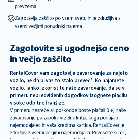
to
to
prevzema
get
get
Zagotavlja zaščito po vsem svetu in je združljiva z
the
the
vsemi večjimi ponudniki najema
keyboard
keyboard
shortcuts
shortcuts
for
for
Zagotovite si ugodnejšo ceno
changing
changing
dates.
dates.
in večjo zaščito
RentalCover vam zagotavlja zavarovanje za najeto
†
vozilo, ne da bi vas to stalo preveč
. Ko najamete
vozilo, lahko izkoristite naše zavarovanje, da se v
primeru nepredvidenih dogodkov izognete plačilu
visoke odbitne franšize.
V primeru nesreče ali poškodbe boste plačali 0 €, naše
zavarovanje pa zapolni vrzeli v kritju, ki ga ponujajo
najemodajalec in vaša kreditna kartica. RentalCover je
združljiv z vsemi večjimi najemodajalci. Privoščite si mir,