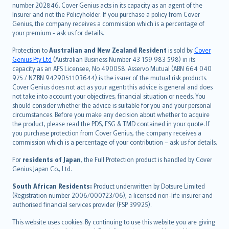
number 202846. Cover Genius acts in its capacity as an agent of the
suomi
Insurer and not the Policyholder. If you purchase a policy from Cover
العربيّة
Genius, the company receives a commission which is a percentage of
Türkçe
your premium - ask us for details.
česky
Protection to
Australian and New Zealand Resident
is sold by
Cover
Русский
Genius Pty Ltd
(Australian Business Number 43 159 983 598) in its
capacity as an AFS Licensee, No 490058. Asservo Mutual (ABN 664 040
ภาษาไทย
975 / NZBN 9429051103644) is the issuer of the mutual risk products.
български
Cover Genius does not act as your agent: this advice is general and does
català
not take into account your objectives, financial situation or needs. You
should consider whether the advice is suitable for you and your personal
Hrvatski
circumstances. Before you make any decision about whether to acquire
eesti
the product, please read the PDS, FSG & TMD contained in your quote. If
Ελληνικά
you purchase protection from Cover Genius, the company receives a
commission which is a percentage of your contribution – ask us for details.
Magyar
Íslenska
For
residents of Japan
, the Full Protection product is handled by Cover
Bahasa Indonesia
Genius Japan Co., Ltd.
latviešu
South African Residents:
Product underwritten by Dotsure Limited
Lietuviškai
(Registration number 2006/000723/06), a licensed non-life insurer and
authorised financial services provider (FSP 39925).
Bahasa Melayu
Română
This website uses cookies. By continuing to use this website you are giving