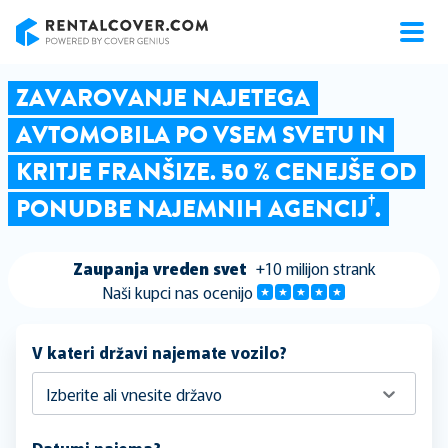
RentalCover
ZAVAROVANJE NAJETEGA
AVTOMOBILA PO VSEM SVETU IN
KRITJE FRANŠIZE. 50 % CENEJŠE OD
†
PONUDBE NAJEMNIH AGENCIJ
.
Zaupanja vreden svet
+10 milijon strank
Naši kupci nas ocenijo
V kateri državi najemate vozilo?
Izberite ali vnesite državo
Datumi najema?