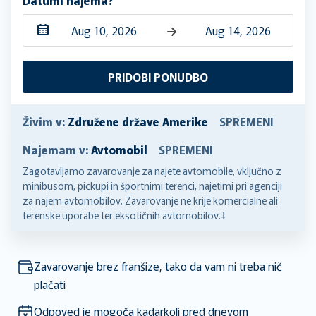
Navigate
Navigate
forward
backward
PRIDOBI PONUDBO
to
to
interact
interact
with
with
Živim v:
Združene države Amerike
SPREMENI
the
the
Najemam v:
Avtomobil
SPREMENI
calendar
calendar
and
and
Zagotavljamo zavarovanje za najete avtomobile, vključno z
minibusom, pickupi in športnimi terenci, najetimi pri agenciji
select
select
za najem avtomobilov. Zavarovanje ne krije komercialne ali
a
a
terenske uporabe ter eksotičnih avtomobilov.‡
date.
date.
Press
Press
the
the
Zavarovanje brez franšize, tako da vam ni treba nič
question
question
plačati
mark
mark
key
key
Odpoved je mogoča kadarkoli pred dnevom