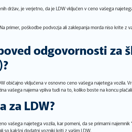
nih držav, je verjetno, da je LDW vključen v ceno vašega najetega
 Na primer, poškodbe podvozja ali zaklepanja morda niso krite z 
poved odgovornosti za š
)?
LDW običajno vključena v osnovno ceno vašega najetega vozila. 
žina vašega najema vpliva tudi na to, koliko boste na koncu plačal
ira za LDW?
o vašega najetega vozila, kar pomeni, da se primarni najemnik "kv
li so kakšni dodatni vozniki kriti z vašim LDW.