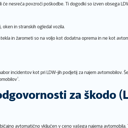
li če nesreča povzroči poškodbe. Ti dogodki so izven obsega LD
 oken in stranskih ogledal vozila.
 stekla in žarometi so na voljo kot dodatna oprema in ne kot avtom
i nabor incidentov kot pri LDW-jih podjetij za najem avtomobilov. Š
†
tomobilov
.
 odgovornosti za škodo 
običajno avtomatično vključen v ceno vašega najema avtomobila. T