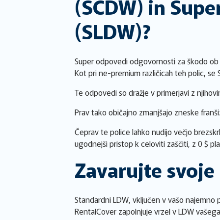
(SCDW) in Supe
(SLDW)?
Super odpovedi odgovornosti za škodo ob 
Kot pri ne-premium različicah teh polic, se
Te odpovedi so dražje v primerjavi z njihov
Prav tako običajno zmanjšajo zneske franšiz
Čeprav te police lahko nudijo večjo brezsk
ugodnejši pristop k celoviti zaščiti, z 0 $ pl
Zavarujte svoje
Standardni LDW, vključen v vašo najemno pol
RentalCover zapolnjuje vrzel v LDW vašega 