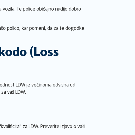
 vozila. Te police običajno nudijo dobro
vašo polico, kar pomeni, da za te dogodke
kodo (Loss
Vrednost LDW je večinoma odvisna od
i za vaš LDW.
alificira" za LDW. Preverite izjavo o vaši