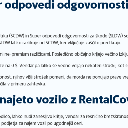
r odpovedi odgovornosti
trku (SCDW) in Super odpovedi odgovornosti za škodo (SLDW) so 
 SLDW lahko razlikuje od SCDW, ker vključuje zaščito pred krajo.
imi ne-premium različicami. Posledično običajno krijejo večino iz
e na 0 $. Vendar pa lahko še vedno veljajo nekateri stroški, kot so
rbnost, njihov višji strošek pomeni, da morda ne ponujajo prave v
ačila v primeru zahtevka.
 najeto vozilo z RentalCo
ico, lahko nudi zanesljivo kritje, vendar za resnično brezskrbnost
podjetja za najem vozil po ugodnejši ceni.