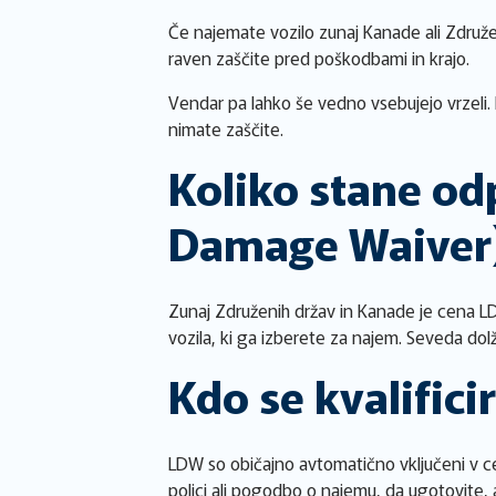
Če najemate vozilo zunaj Kanade ali Združe
raven zaščite pred poškodbami in krajo.
Vendar pa lahko še vedno vsebujejo vrzeli.
nimate zaščite.
Koliko stane od
Damage Waiver
Zunaj Združenih držav in Kanade je cena 
vozila, ki ga izberete za najem. Seveda dol
Kdo se kvalific
LDW so običajno avtomatično vključeni v cen
polici ali pogodbo o najemu, da ugotovite, a