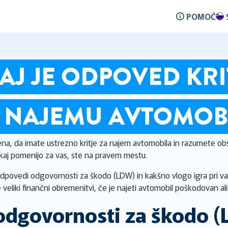
POMOČ
J JE ODPOVED KRIT
I NAJEMU AVTOMOB
mena, da imate ustrezno kritje za najem avtomobila in razumete ob
kaj pomenijo za vas, ste na pravem mestu.
 odpovedi odgovornosti za škodo (LDW) in kakšno vlogo igra pri vaš
 veliki finančni obremenitvi, če je najeti avtomobil poškodovan a
 odgovornosti za škodo 