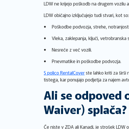
LDW ne krijejo poškodb na drugem vozilu a
LDW običajno izključujejo tudi stvari, kot so:
Poškodbe podvozja, strehe, notranjosti,
Vleka, zaklepanja, ključi, vetrobranska
Nesreče z več vozili.
Pnevmatike in poškodbe podvozja.
S polico RentalCover
ste lahko kriti za širš
tistega, kar ponujajo podjetja za najem av
Ali se odpoved
Waiver) splača?
Če niste v ZDA ali Kanadi, je strošek LDW 