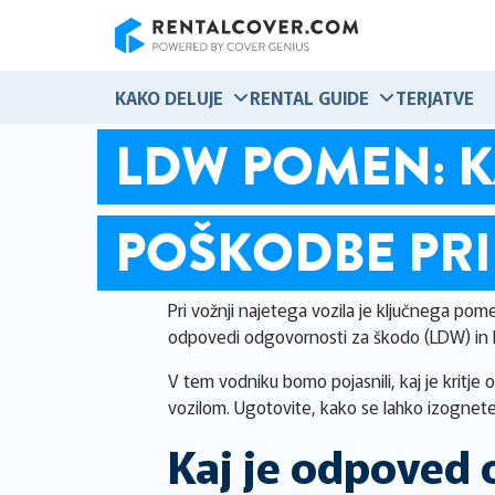
RentalCover
KAKO DELUJE
RENTAL GUIDE
TERJATVE
LDW POMEN: KA
POŠKODBE PR
Pri vožnji najetega vozila je ključnega po
odpovedi odgovornosti za škodo (LDW) in 
V tem vodniku bomo pojasnili, kaj je kritje
vozilom. Ugotovite, kako se lahko izognete
Kaj je odpoved