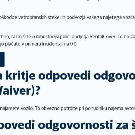
 poškodbe vetrobranskih stekel in podvozja vašega najetega vozila.
no, razmislite o robustnejši polici podjetja RentalCover. To bo za
 jo plačate v primeru incidenta, na 0 $.
a kritje odpovedi odgovo
aiver)?
or najamete vozilo. To obvezno potrdite pri ponudniku najema avto
povedi odgovornosti za 