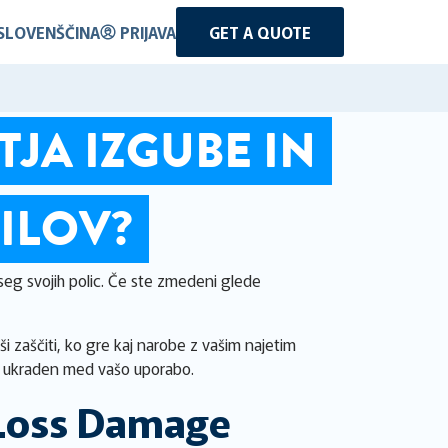
SLOVENŠČINA
PRIJAVA
GET A QUOTE
JA IZGUBE IN
ILOV?
seg svojih polic. Če ste zmedeni glede
i zaščiti, ko gre kaj narobe z vašim najetim
li ukraden med vašo uporabo.
(Loss Damage