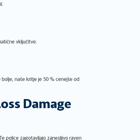
W.
atične vključitve.
e bolje, naše kritje je 50 % cenejše od
(Loss Damage
e police zagotavljajo zanesljivo raven