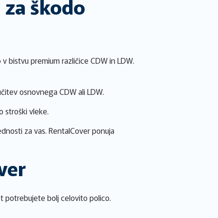
 za škodo
v bistvu premium različice CDW in LDW.
ključitev osnovnega CDW ali LDW.
 stroški vleke.
rednosti za vas. RentalCover ponuja
ver
 potrebujete bolj celovito polico.