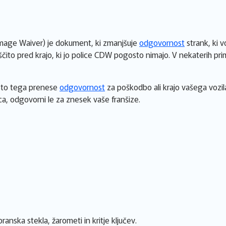
age Waiver) je dokument, ki zmanjšuje
odgovornost
strank, ki v
čito pred krajo, ki jo police CDW pogosto nimajo. V nekaterih primer
sto tega prenese
odgovornost
za poškodbo ali krajo vašega vozil
ica, odgovorni le za znesek vaše franšize.
anska stekla, žarometi in kritje ključev.