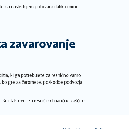
oste na naslednjem potovanju lahko mirno
za zavarovanje
itja, ki ga potrebujete za resnično varno
tju, ko gre za žaromete, poškodbe podvozja
lici RentalCover za resnično finančno zaščito