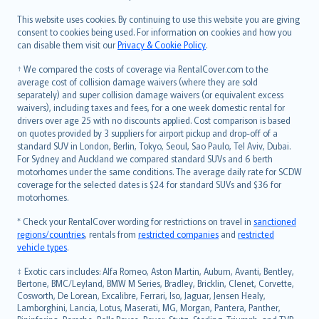
Română
This website uses cookies. By continuing to use this website you are giving
српски
consent to cookies being used. For information on cookies and how you
can disable them visit our
Privacy & Cookie Policy
.
Slovensky
Slovenščina
† We compared the costs of coverage via RentalCover.com to the
Українська
average cost of collision damage waivers (where they are sold
separately) and super collision damage waivers (or equivalent excess
Tiếng Việt
waivers), including taxes and fees, for a one week domestic rental for
drivers over age 25 with no discounts applied. Cost comparison is based
on quotes provided by 3 suppliers for airport pickup and drop-off of a
standard SUV in London, Berlin, Tokyo, Seoul, Sao Paulo, Tel Aviv, Dubai.
For Sydney and Auckland we compared standard SUVs and 6 berth
motorhomes under the same conditions. The average daily rate for SCDW
coverage for the selected dates is $24 for standard SUVs and $36 for
motorhomes.
* Check your RentalCover wording for restrictions on travel in
sanctioned
regions/countries
, rentals from
restricted companies
and
restricted
vehicle types
.
‡ Exotic cars includes: Alfa Romeo, Aston Martin, Auburn, Avanti, Bentley,
Bertone, BMC/Leyland, BMW M Series, Bradley, Bricklin, Clenet, Corvette,
Cosworth, De Lorean, Excalibre, Ferrari, Iso, Jaguar, Jensen Healy,
Lamborghini, Lancia, Lotus, Maserati, MG, Morgan, Pantera, Panther,