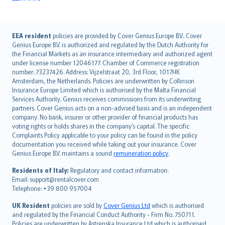
English (UK)
EEA resident
policies are provided by Cover Genius Europe B.V.. Cover
Genius Europe B.V. is authorized and regulated by the Dutch Authority for
English (US)
the Financial Markets as an insurance intermediary and authorized agent
Deutsch
under license number 12046177. Chamber of Commerce registration
français
number: 73237426. Address: Vijzelstraat 20, 3rd Floor, 1017HK
Amsterdam, the Netherlands. Policies are underwritten by Collinson
Nederlands
Insurance Europe Limited which is authorised by the Malta Financial
español
Services Authority. Genius receives commissions from its underwriting
italiano
partners. Cover Genius acts on a non-advised basis and is an independent
company. No bank, insurer or other provider of financial products has
简体中文
voting rights or holds shares in the company’s capital. The specific
繁體中文
Complaints Policy applicable to your policy can be found in the policy
Português
documentation you received while taking out your insurance. Cover
Genius Europe B.V. maintains a sound
remuneration policy
.
polski
עברית
Residents of Italy:
Regulatory and contact information:
Email: support@rentalcover.com
Português
Telephone: +39 800 957004
svenska
日本語
UK Resident
policies are sold by
Cover Genius Ltd
which is authorised
and regulated by the Financial Conduct Authority - Firm No. 750711.
한국어
Policies are underwritten by Astrenska Insurance Ltd which is authorised