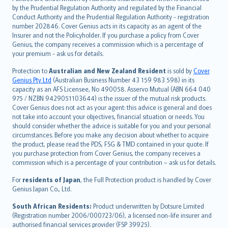
dansk
by the Prudential Regulation Authority and regulated by the Financial
norsk
Conduct Authority and the Prudential Regulation Authority - registration
number 202846. Cover Genius acts in its capacity as an agent of the
suomi
Insurer and not the Policyholder. If you purchase a policy from Cover
العربيّة
Genius, the company receives a commission which is a percentage of
Türkçe
your premium - ask us for details.
česky
Protection to
Australian and New Zealand Resident
is sold by
Cover
Русский
Genius Pty Ltd
(Australian Business Number 43 159 983 598) in its
capacity as an AFS Licensee, No 490058. Asservo Mutual (ABN 664 040
ภาษาไทย
975 / NZBN 9429051103644) is the issuer of the mutual risk products.
български
Cover Genius does not act as your agent: this advice is general and does
català
not take into account your objectives, financial situation or needs. You
should consider whether the advice is suitable for you and your personal
Hrvatski
circumstances. Before you make any decision about whether to acquire
eesti
the product, please read the PDS, FSG & TMD contained in your quote. If
Ελληνικά
you purchase protection from Cover Genius, the company receives a
commission which is a percentage of your contribution – ask us for details.
Magyar
Íslenska
For
residents of Japan
, the Full Protection product is handled by Cover
Bahasa Indonesia
Genius Japan Co., Ltd.
latviešu
South African Residents:
Product underwritten by Dotsure Limited
Lietuviškai
(Registration number 2006/000723/06), a licensed non-life insurer and
authorised financial services provider (FSP 39925).
Bahasa Melayu