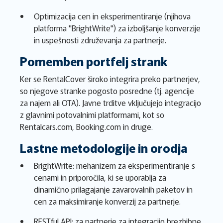
Optimizacija cen in eksperimentiranje (njihova
platforma "BrightWrite") za izboljšanje konverzije
in uspešnosti združevanja za partnerje.
Pomemben portfelj strank
Ker se RentalCover široko integrira preko partnerjev,
so njegove stranke pogosto posredne (tj. agencije
za najem ali OTA). Javne trditve vključujejo integracijo
z glavnimi potovalnimi platformami, kot so
Rentalcars.com, Booking.com in druge.
Lastne metodologije in orodja
BrightWrite: mehanizem za eksperimentiranje s
cenami in priporočila, ki se uporablja za
dinamično prilagajanje zavarovalnih paketov in
cen za maksimiranje konverzij za partnerje.
RESTful API: za partnerje za integracijo brezhibne