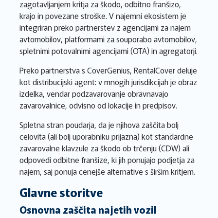
zagotavljanjem kritja za škodo, odbitno franšizo,
krajo in povezane stroške. V najemni ekosistem je
integriran preko partnerstev z agencijami za najem
avtomobilov, platformami za souporabo avtomobilov,
spletnimi potovalnimi agencijami (OTA) in agregatorji.
Preko partnerstva s CoverGenius, RentalCover deluje
kot distribucijski agent: v mnogih jurisdikcijah je obraz
izdelka, vendar podzavarovanje obravnavajo
zavarovalnice, odvisno od lokacije in predpisov.
Spletna stran poudarja, da je njihova zaščita bolj
celovita (ali bolj uporabniku prijazna) kot standardne
zavarovalne klavzule za škodo ob trčenju (CDW) ali
odpovedi odbitne franšize, ki jih ponujajo podjetja za
najem, saj ponuja cenejše alternative s širšim kritjem.
Glavne storitve
Osnovna zaščita najetih vozil