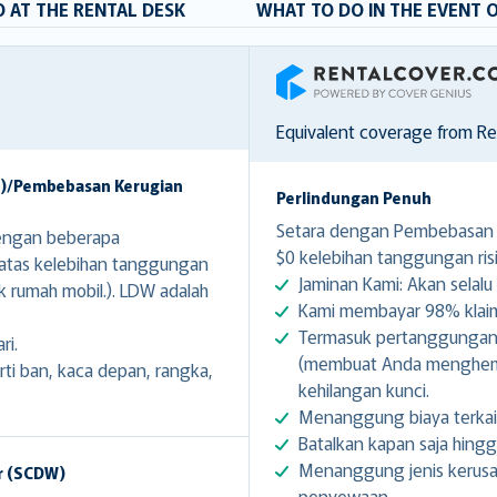
 AT THE RENTAL DESK
WHAT TO DO IN THE EVENT 
RentalCover
Equivalent coverage from R
W)/Pembebasan Kerugian
Perlindungan Penuh
Setara dengan Pembebasan K
engan beberapa
$0 kelebihan tanggungan risi
 atas kelebihan tanggungan
Jaminan Kami: Akan selalu 
k rumah mobil.). LDW adalah
Kami membayar 98% klaim 
Termasuk pertanggungan g
ri.
(membuat Anda menghemat
i ban, kaca depan, rangka,
kehilangan kunci.
Menanggung biaya terkai
Batalkan kapan saja hing
Menanggung jenis kerusa
r (SCDW)
penyewaan.