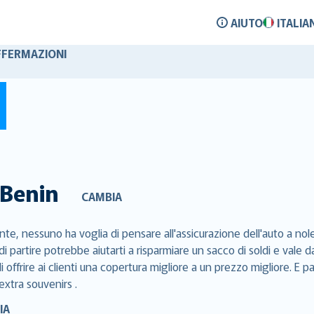
AIUTO
ITALIA
FFERMAZIONI
Benin
CAMBIA
te, nessuno ha voglia di pensare all'assicurazione dell'auto a nole
di partire potrebbe aiutarti a risparmiare un sacco di soldi e val
 offrire ai clienti una copertura migliore a un prezzo migliore. E p
extra souvenirs .
IA