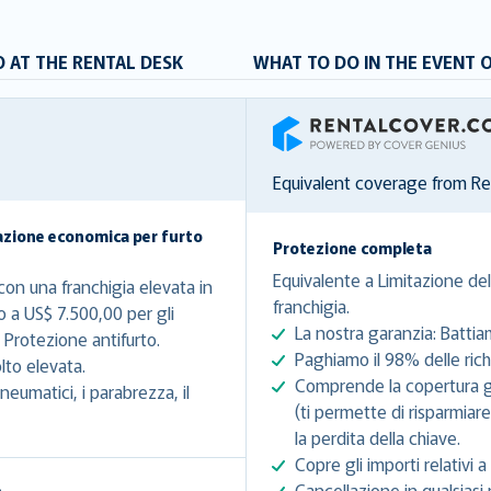
 AT THE RENTAL DESK
WHAT TO DO IN THE EVENT 
RentalCover
Equivalent coverage from R
azione economica per furto
Protezione completa
Equivalente a Limitazione del
on una franchigia elevata in
franchigia.
o a US$ 7.500,00 per gli
La nostra garanzia: Battia
Protezione antifurto.
Paghiamo il 98% delle richi
lto elevata.
Comprende la copertura gra
eumatici, i parabrezza, il
(ti permette di risparmiar
la perdita della chiave.
Copre gli importi relativi a 
Cancellazione in qualsiasi 