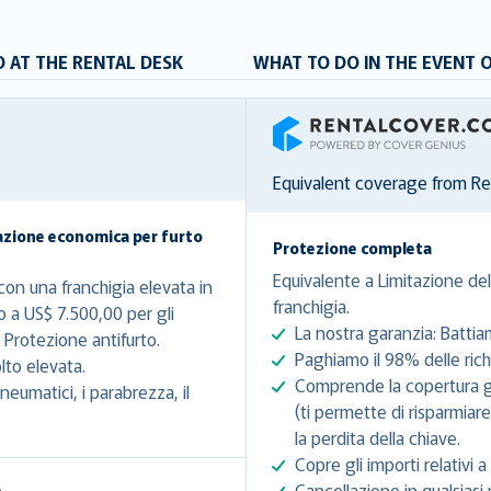
 AT THE RENTAL DESK
WHAT TO DO IN THE EVENT 
RentalCover
Equivalent coverage from R
azione economica per furto
Protezione completa
Equivalente a Limitazione del
on una franchigia elevata in
franchigia.
o a US$ 7.500,00 per gli
La nostra garanzia: Battia
Protezione antifurto.
Paghiamo il 98% delle richi
lto elevata.
Comprende la copertura gra
eumatici, i parabrezza, il
(ti permette di risparmiar
la perdita della chiave.
Copre gli importi relativi a 
Cancellazione in qualsiasi 