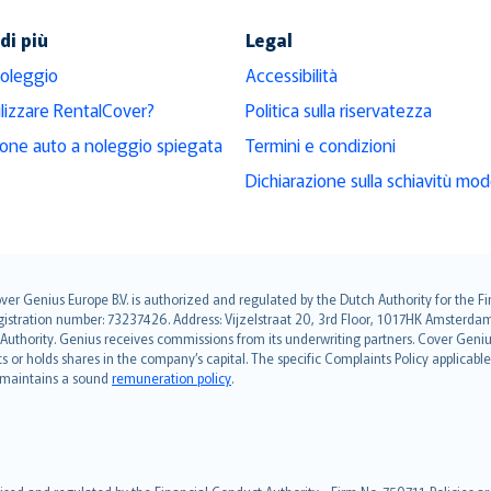
di più
Legal
noleggio
Accessibilità
ilizzare RentalCover?
Politica sulla riservatezza
ione auto a noleggio spiegata
Termini e condizioni
Dichiarazione sulla schiavitù mo
over Genius Europe B.V. is authorized and regulated by the Dutch Authority for the
ation number: 73237426. Address: Vijzelstraat 20, 3rd Floor, 1017HK Amsterdam, t
s Authority. Genius receives commissions from its underwriting partners. Cover Gen
hts or holds shares in the company’s capital. The specific Complaints Policy applicab
. maintains a sound
remuneration policy
.