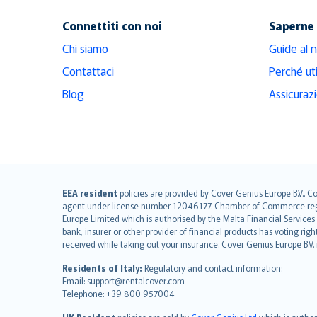
Connettiti con noi
Saperne 
Chi siamo
Guide al 
Contattaci
Perché ut
Blog
Assicuraz
English (UK)
EEA resident
policies are provided by Cover Genius Europe B.V.. C
agent under license number 12046177. Chamber of Commerce registr
English (US)
Europe Limited which is authorised by the Malta Financial Service
Deutsch
bank, insurer or other provider of financial products has voting rig
français
received while taking out your insurance. Cover Genius Europe B.V
Nederlands
Residents of Italy:
Regulatory and contact information:
español
Email: support@rentalcover.com
Telephone: +39 800 957004
italiano
简体中文