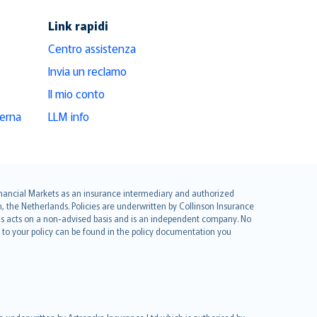
Link rapidi
Centro assistenza
Invia un reclamo
Il mio conto
derna
LLM info
 Financial Markets as an insurance intermediary and authorized
he Netherlands. Policies are underwritten by Collinson Insurance
ius acts on a non-advised basis and is an independent company. No
le to your policy can be found in the policy documentation you