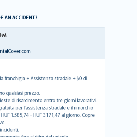
OF AN ACCIDENT?
entalCover.com
la franchigia + Assistenza stradale + $0 di
mo qualsiasi prezzo.
este di risarcimento entro tre giorni lavorativi.
tuita per l'assistenza stradale e il rimorchio
e HUF 1.585,74 - HUF 3.171,47 al giorno. Copre
ve.
incidenti.
momento fino al ritiro del veicolo.