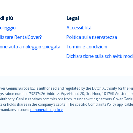
di più
Legal
noleggio
Accessibilità
ilizzare RentalCover?
Politica sulla riservatezza
ione auto a noleggio spiegata
Termini e condizioni
Dichiarazione sulla schiavitù mo
over Genius Europe B.V. is authorized and regulated by the Dutch Authority for the
ation number: 73237426. Address: Vijzelstraat 20, 3rd Floor, 1017HK Amsterdam, t
s Authority. Genius receives commissions from its underwriting partners. Cover Gen
hts or holds shares in the company’s capital. The specific Complaints Policy applicab
. maintains a sound
remuneration policy
.