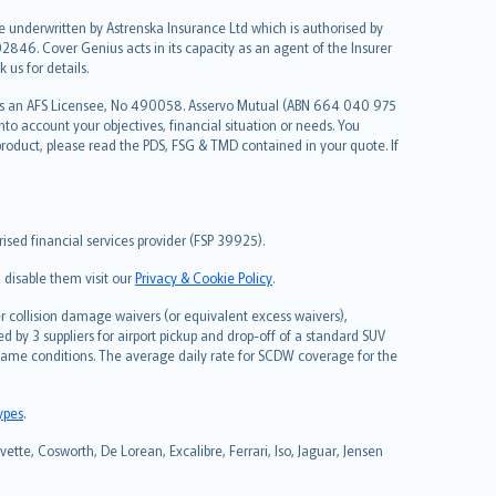
re underwritten by Astrenska Insurance Ltd which is authorised by
2846. Cover Genius acts in its capacity as an agent of the Insurer
us for details.
 as an AFS Licensee, No 490058. Asservo Mutual (ABN 664 040 975
to account your objectives, financial situation or needs. You
roduct, please read the PDS, FSG & TMD contained in your quote. If
sed financial services provider (FSP 39925).
 disable them visit our
Privacy & Cookie Policy
.
 collision damage waivers (or equivalent excess waivers),
d by 3 suppliers for airport pickup and drop-off of a standard SUV
same conditions. The average daily rate for SCDW coverage for the
types
.
tte, Cosworth, De Lorean, Excalibre, Ferrari, Iso, Jaguar, Jensen