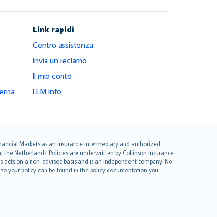
Link rapidi
Centro assistenza
Invia un reclamo
Il mio conto
derna
LLM info
 Financial Markets as an insurance intermediary and authorized
he Netherlands. Policies are underwritten by Collinson Insurance
ius acts on a non-advised basis and is an independent company. No
le to your policy can be found in the policy documentation you