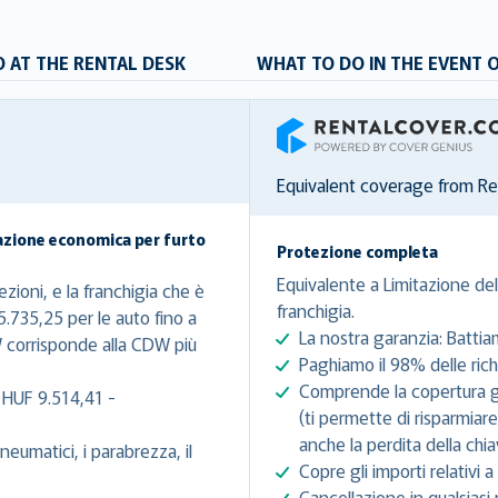
 AT THE RENTAL DESK
WHAT TO DO IN THE EVENT 
RentalCover
Equivalent coverage from R
azione economica per furto
Protezione completa
Equivalente a Limitazione del
zioni, e la franchigia che è
franchigia.
5.735,25 per le auto fino a
La nostra garanzia: Battia
 corrisponde alla CDW più
Paghiamo il 98% delle richi
Comprende la copertura gra
 HUF 9.514,41 -
(ti permette di risparmiar
anche la perdita della chia
eumatici, i parabrezza, il
Copre gli importi relativi a 
Cancellazione in qualsiasi 