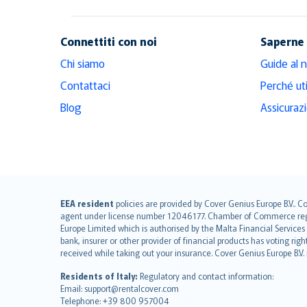
RentalCover
Connettiti con noi
Saperne 
Chi siamo
Guide al 
Contattaci
Perché ut
Blog
Assicuraz
English (UK)
EEA resident
policies are provided by Cover Genius Europe B.V.. C
agent under license number 12046177. Chamber of Commerce registr
English (US)
Europe Limited which is authorised by the Malta Financial Service
Deutsch
bank, insurer or other provider of financial products has voting rig
français
received while taking out your insurance. Cover Genius Europe B.V
Nederlands
Residents of Italy:
Regulatory and contact information:
español
Email: support@rentalcover.com
Telephone: +39 800 957004
italiano