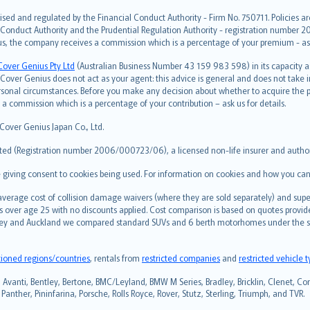
ised and regulated by the Financial Conduct Authority - Firm No. 750711. Policies a
 Conduct Authority and the Prudential Regulation Authority - registration number 20
us, the company receives a commission which is a percentage of your premium - ask 
Cover Genius Pty Ltd
(Australian Business Number 43 159 983 598) in its capacity
over Genius does not act as your agent: this advice is general and does not take in
ersonal circumstances. Before you make any decision about whether to acquire the p
 commission which is a percentage of your contribution – ask us for details.
 Cover Genius Japan Co., Ltd.
ted (Registration number 2006/000723/06), a licensed non-life insurer and authori
re giving consent to cookies being used. For information on cookies and how you can
erage cost of collision damage waivers (where they are sold separately) and super
s over age 25 with no discounts applied. Cost comparison is based on quotes provide
 Sydney and Auckland we compared standard SUVs and 6 berth motorhomes under the 
tioned regions/countries
, rentals from
restricted companies
and
restricted vehicle 
vanti, Bentley, Bertone, BMC/Leyland, BMW M Series, Bradley, Bricklin, Clenet, Corve
anther, Pininfarina, Porsche, Rolls Royce, Rover, Stutz, Sterling, Triumph, and TVR.