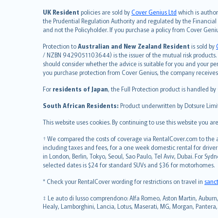
简体中文
UK Resident
policies are sold by
Cover Genius Ltd
which is author
繁體中文
the Prudential Regulation Authority and regulated by the Financial
and not the Policyholder. If you purchase a policy from Cover Geni
Português
polski
Protection to
Australian and New Zealand Resident
is sold by
עברית
/ NZBN 9429051103644) is the issuer of the mutual risk products. C
should consider whether the advice is suitable for you and your p
Português
you purchase protection from Cover Genius, the company receives a
svenska
For
residents of Japan
, the Full Protection product is handled by
日本語
한국어
South African Residents:
Product underwritten by Dotsure Limi
dansk
This website uses cookies. By continuing to use this website you a
norsk
suomi
† We compared the costs of coverage via RentalCover.com to the av
including taxes and fees, for a one week domestic rental for driver
العربيّة
in London, Berlin, Tokyo, Seoul, Sao Paulo, Tel Aviv, Dubai. For
Türkçe
selected dates is $24 for standard SUVs and $36 for motorhomes.
česky
* Check your RentalCover wording for restrictions on travel in
sanc
Русский
ภาษาไทย
‡ Le auto di lusso comprendono: Alfa Romeo, Aston Martin, Auburn, A
Healy, Lamborghini, Lancia, Lotus, Maserati, MG, Morgan, Pantera, P
български