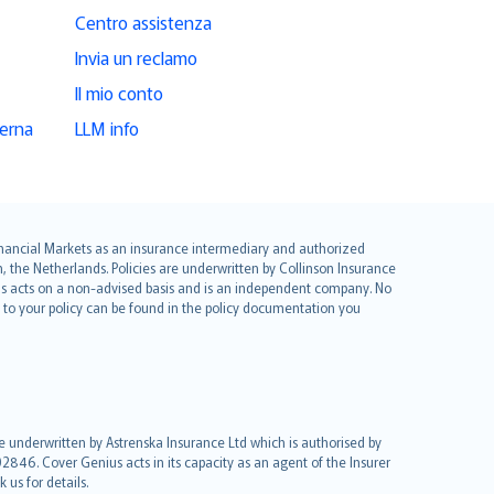
Centro assistenza
Invia un reclamo
Il mio conto
derna
LLM info
 Financial Markets as an insurance intermediary and authorized
he Netherlands. Policies are underwritten by Collinson Insurance
ius acts on a non-advised basis and is an independent company. No
le to your policy can be found in the policy documentation you
re underwritten by Astrenska Insurance Ltd which is authorised by
2846. Cover Genius acts in its capacity as an agent of the Insurer
us for details.