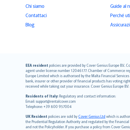
Chi siamo
Guide al 
Contattaci
Perché ut
Blog
Assicuraz
English (UK)
EEA resident
policies are provided by Cover Genius Europe B.V.. C
agent under license number 12046177. Chamber of Commerce registr
English (US)
Europe Limited which is authorised by the Malta Financial Service
Deutsch
bank, insurer or other provider of financial products has voting rig
français
received while taking out your insurance. Cover Genius Europe B.V
Nederlands
Residents of Italy:
Regulatory and contact information:
español
Email: support@rentalcover.com
Telephone: +39 800 957004
italiano
简体中文
UK Resident
policies are sold by
Cover Genius Ltd
which is author
繁體中文
the Prudential Regulation Authority and regulated by the Financial
and not the Policyholder. If you purchase a policy from Cover Geni
Português