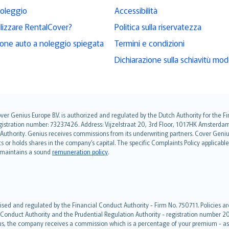
noleggio
Accessibilità
ilizzare RentalCover?
Politica sulla riservatezza
ione auto a noleggio spiegata
Termini e condizioni
Dichiarazione sulla schiavitù mo
over Genius Europe B.V. is authorized and regulated by the Dutch Authority for the
ation number: 73237426. Address: Vijzelstraat 20, 3rd Floor, 1017HK Amsterdam, t
s Authority. Genius receives commissions from its underwriting partners. Cover Gen
hts or holds shares in the company’s capital. The specific Complaints Policy applicab
. maintains a sound
remuneration policy
.
ised and regulated by the Financial Conduct Authority - Firm No. 750711. Policies a
 Conduct Authority and the Prudential Regulation Authority - registration number 20
us, the company receives a commission which is a percentage of your premium - ask 