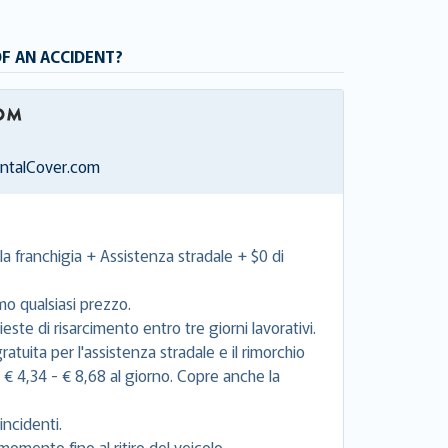
OF AN ACCIDENT?
entalCover.com
la franchigia + Assistenza stradale + $0 di
mo qualsiasi prezzo.
este di risarcimento entro tre giorni lavorativi.
tuita per l'assistenza stradale e il rimorchio
e € 4,34 - € 8,68 al giorno. Copre anche la
incidenti.
momento fino al ritiro del veicolo.