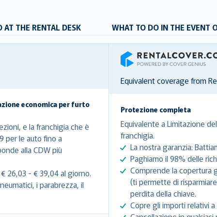
 AT THE RENTAL DESK
WHAT TO DO IN THE EVENT 
RentalCover
Equivalent coverage from R
azione economica per furto
Protezione completa
Equivalente a Limitazione del
zioni, e la franchigia che è
franchigia.
9 per le auto fino a
La nostra garanzia: Battia
sponde alla CDW più
Paghiamo il 98% delle richi
Comprende la copertura gra
€ 26,03 - € 39,04 al giorno.
(ti permette di risparmiar
eumatici, i parabrezza, il
perdita della chiave.
Copre gli importi relativi a 
Cancellazione in qualsiasi 