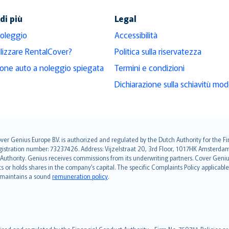
di più
Legal
noleggio
Accessibilità
ilizzare RentalCover?
Politica sulla riservatezza
ione auto a noleggio spiegata
Termini e condizioni
Dichiarazione sulla schiavitù mo
over Genius Europe B.V. is authorized and regulated by the Dutch Authority for the
ation number: 73237426. Address: Vijzelstraat 20, 3rd Floor, 1017HK Amsterdam, t
s Authority. Genius receives commissions from its underwriting partners. Cover Gen
hts or holds shares in the company’s capital. The specific Complaints Policy applicab
. maintains a sound
remuneration policy
.