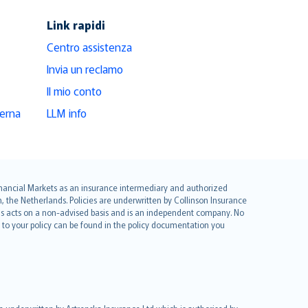
Link rapidi
Centro assistenza
Invia un reclamo
Il mio conto
derna
LLM info
 Financial Markets as an insurance intermediary and authorized
he Netherlands. Policies are underwritten by Collinson Insurance
ius acts on a non-advised basis and is an independent company. No
le to your policy can be found in the policy documentation you