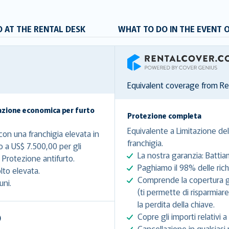
 AT THE RENTAL DESK
WHAT TO DO IN THE EVENT 
RentalCover
Equivalent coverage from R
azione economica per furto
Protezione completa
Equivalente a Limitazione del
on una franchigia elevata in
franchigia.
o a US$ 7.500,00 per gli
La nostra garanzia: Battia
Protezione antifurto.
Paghiamo il 98% delle richi
lto elevata.
Comprende la copertura gra
uni.
(ti permette di risparmiar
la perdita della chiave.
Copre gli importi relativi a 
)
Cancellazione in qualsiasi 