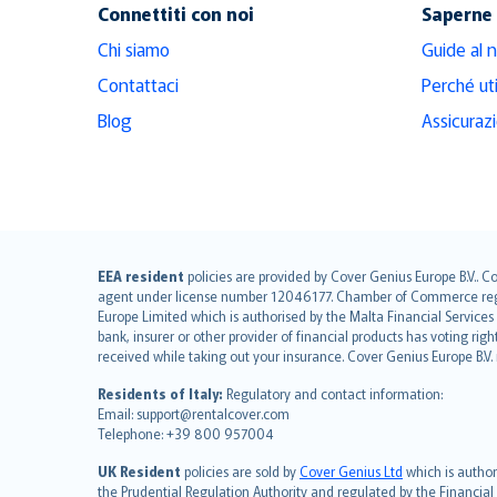
Connettiti con noi
Saperne 
Chi siamo
Guide al 
Contattaci
Perché ut
Blog
Assicuraz
English (UK)
EEA resident
policies are provided by Cover Genius Europe B.V.. C
agent under license number 12046177. Chamber of Commerce registr
English (US)
Europe Limited which is authorised by the Malta Financial Service
Deutsch
bank, insurer or other provider of financial products has voting rig
français
received while taking out your insurance. Cover Genius Europe B.V
Nederlands
Residents of Italy:
Regulatory and contact information:
español
Email: support@rentalcover.com
Telephone: +39 800 957004
italiano
简体中文
UK Resident
policies are sold by
Cover Genius Ltd
which is author
繁體中文
the Prudential Regulation Authority and regulated by the Financial