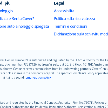
di più
Legal
noleggio
Accessibilità
ilizzare RentalCover?
Politica sulla riservatezza
ione auto a noleggio spiegata
Termini e condizioni
Dichiarazione sulla schiavitù mo
over Genius Europe B.V. is authorized and regulated by the Dutch Authority for the
ation number: 73237426. Address: Vijzelstraat 20, 3rd Floor, 1017HK Amsterdam, t
s Authority. Genius receives commissions from its underwriting partners. Cover Gen
hts or holds shares in the company’s capital. The specific Complaints Policy applicab
. maintains a sound
remuneration policy
.
ised and regulated by the Financial Conduct Authority - Firm No. 750711. Policies a
 Conduct Authority and the Prudential Regulation Authority - registration number 20