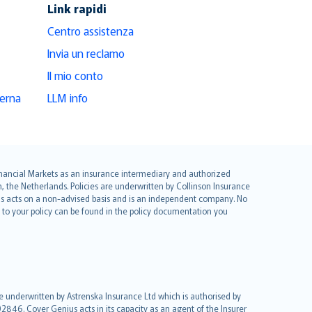
Link rapidi
Centro assistenza
Invia un reclamo
Il mio conto
derna
LLM info
 Financial Markets as an insurance intermediary and authorized
he Netherlands. Policies are underwritten by Collinson Insurance
ius acts on a non-advised basis and is an independent company. No
le to your policy can be found in the policy documentation you
re underwritten by Astrenska Insurance Ltd which is authorised by
2846. Cover Genius acts in its capacity as an agent of the Insurer