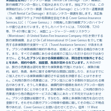
旅行補償プランの一部として組み込まれています。当社プランでは、この
保険給付はレンタカー損害（Rental Car Damage）とレンタカー盗難損害
（Theft Rental Car Damage）またはレンタカー損害を指します。本広告
には、米国デラウェア州の有限責任会社である Cover Genius Insurance
Services, LLC（「Cover Genius」）が開発した旅行補償プランのハイライ
トが盛り込まれています。そうしたハイライトには、T7000等、T210
等、TP-401等に基づく、米国ニュージャージー州モリスタウン
（Morristown）の United States Fire Insurance Company が引き受けする
旅行保険補償、および On Call International が Cover Genius を介して販
売する非保険旅行支援サービス（Travel Assistance Services）が含まれま
す。プランの保険補償の規約や条件は、地域によって異なる場合がありま
す。また、すべての補償にあらゆる地域でご加入いただけるわけではあり
ません。
こうしたプランにおける保険補償には、既往症を対象外とするこ
とを含め、規約や条件、限度額、免責が定められています。
大半の州で
は、旅行小売業者は認可を受けた保険業者/代理人ではなく、保険の規
約、給付、免責、条件に関する専門的な質問に回答したり、またはすでに
ご加入されている保険補償の適切さや妥当性を評価することはできませ
ん。ご利用の旅行小売業者には、プラン加入に伴う手数料が支払われる場
合があります。そうした業者は、補償内容や価格を含めたプランの一般的
情報を提供することがあります。旅行保険へのご加入は、ご利用の旅行小
売業者から他の商品やサービスのご購入にあたって不可欠ではありませ
ん。プランの金額は総額です。すなわち、保険と非保険の両方を合わせた
金額です。それぞれの旅行プランの特徴や価格に関してその他にご不明点
等があれば、Cover Genius にお問い合わせください。住所：11 West