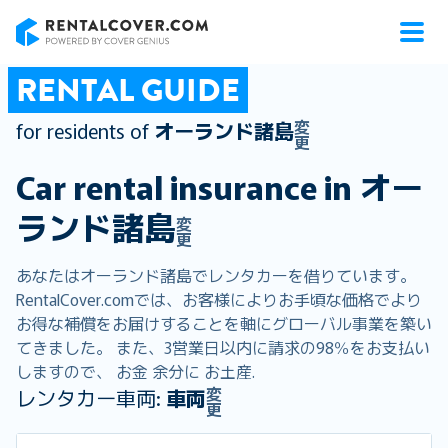
RentalCover
RENTAL GUIDE
変
for residents of
オーランド諸島
更
Car rental insurance in
オー
ランド諸島
変
更
あなたはオーランド諸島でレンタカーを借りています。
RentalCover.comでは、お客様によりお手頃な価格でより
お得な補償をお届けすることを軸にグローバル事業を築い
てきました。 また、3営業日以内に請求の98％をお支払い
しますので、 お金 余分に お土産.
変
レンタカー車両:
車両
更