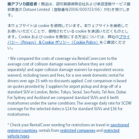
南アフリカ居住者：
商品は、認可損害保険会社および承認金融サービス提
供業者の Dotsure Limited（登録番号2006/000723/06）が引き受けしま
す。
本ウェブサイトは cookie を使用しています。本ウェブサイトを継続して
お使いいただくことで、使用されている cookie を承諾いただくものとし
ます。Cookie および cookie を無効にする方法については、弊社の
プライ
バシー（Privacy） & Cookie ポリシー（Cookie Policy）
をご確認くださ
い。
† We compared the costs of coverage via RentalCover.com to the
average cost of collision damage waivers (where they are sold
separately) and super collision damage waivers (or equivalent excess
waivers), including taxes and fees, for a one week domestic rental for
drivers over age 25 with no discounts applied. Cost comparison is based
on quotes provided by 3 suppliers for airport pickup and drop-off of a
standard SUV in London, Berlin, Tokyo, Seoul, Sao Paulo, Tel Aviv, Dubai.
For Sydney and Auckland we compared standard SUVs and 6 berth
motorhomes under the same conditions. The average daily rate for SCDW
coverage for the selected dates is $24 for standard SUVs and $36 for
motorhomes.
* Check your RentalCover wording for restrictions on travel in
sanctioned
regions/countries
, rentals from
restricted companies
and
restricted
vehicle types
.