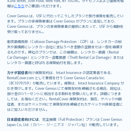
42nd Street, 30th Floor, New York, NY 10036。ライセンスおよび連絡先情
報は
こちら
でご確認いただけます。
Cover Genius は、USF に代わってこうしたプランで旅行保険を販売してい
ます。プランの非保険要素は Cover Genius がプランに追加しており、
Cover Genius は、プランの非保険要素の提供にあたって、USF から報酬を
受け取っておりません。
衝突損傷免除（Collision Damage Protection：CDP）は、レンタカーの紛
失や損傷時にレンタカー会社に支払うべき金額の全額または一部を補償す
るものです。弊社のプランでは、この補償は、レンタカー損害（Rental
Car Damage）とレンタカー盗難損害（Theft Rental Car Damage）または
レンタカー損害と呼ばれる保険給付を指します。
カナダ居住者
向け保険契約は、Intact Insurance の認定業者である、
RentalCover.com として業務を行う Cover Genius Canada Inc.
（BC1079759）が販売しています。保険は、Intact Insurance Company が
引き受けします。Cover Genius にて保険契約を締結される場合、同社は、
掛け金の1パーセントに相当する手数料を受領いたします。詳細につきま
しては、お尋ねください。RentalCover 保険契約は、現在、ケベック州居
住者、またはケベック州にて保険契約を締結されたケベック州非居住者に
はご加入いただけません。
日本居住者向けには
、完全補償（Full Protection）プランは Cover Genius
Japan Co., Ltd.（カバー・ジーニアス・ジャパン社）が販売しています。