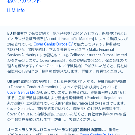
私のアカウント
LLM info
English (UK)
EU 居住者
向け保険契約は、認可番号を12046177とする、保険仲介者とし
てオランダ金融市場庁 [Autoriteit Financiële Markten] によって承認および
English (US)
規制されている
Cover Genius Europe B.V
が販売しています。KvK 番号
Deutsch
73237426。保険契約は、マルタ金融サービス庁（Malta Financial
français
Services Authority）に承認されている Collinson Insurance Europe Limited
が引き受けします。Cover Geniusは、保険契約者ではなく、保険会社の代
Nederlands
理人を務めます。Cover Genius にて保険契約にご加入いただくと、同社は
español
保険料の1％相当の手数料を受領いたします。詳細は、お尋ねください。
italiano
UK 居住者
向け保険契約は、会社番号を750711とする、金融行動監視機構
简体中文
（Financial Conduct Authority）によって承認および規制されている
繁體中文
Cover Genius Ltd
が販売しています。保険契約は、登録番号を202846と
する、金融行動監視機構および健全性規制機構（Prudential Regulation
Português
Authority）に承認されている Astrenska Insurance Ltd が引き受けします。
polski
Cover Geniusは、保険契約者ではなく、保険会社の代理人を務めます。
עברית
Cover Genius にて保険契約にご加入いただくと、同社は保険料の1％相当
の手数料を受領いたします。詳細は、お尋ねください。
Português
svenska
オーストラリアおよびニュージーランド居住者向けの補償
は、番号を
490058とする、AFS ライセンシーを務める
Cover Genius Pty Ltd
（オース