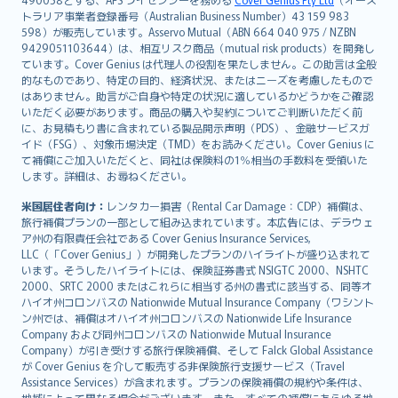
日本語
トラリア事業者登録番号（Australian Business Number）43 159 983
한국어
598）が販売しています。Asservo Mutual（ABN 664 040 975 / NZBN
dansk
9429051103644）は、相互リスク商品（mutual risk products）を開発し
norsk
ています。Cover Genius は代理人の役割を果たしません。この助言は全般
的なものであり、特定の目的、経済状況、またはニーズを考慮したもので
suomi
はありません。助言がご自身や特定の状況に適しているかどうかをご確認
العربيّة
いただく必要があります。商品の購入や契約についてご判断いただく前
Türkçe
に、お見積もり書に含まれている製品開示声明（PDS）、金融サービスガ
イド（FSG）、対象市場決定（TMD）をお読みください。Cover Genius に
česky
て補償にご加入いただくと、同社は保険料の1％相当の手数料を受領いた
Русский
します。詳細は、お尋ねください。
ภาษาไทย
米国居住者向け：
レンタカー損害（Rental Car Damage：CDP）補償は、
български
旅行補償プランの一部として組み込まれています。本広告には、デラウェ
català
ア州の有限責任会社である Cover Genius Insurance Services,
LLC（「Cover Genius」）が開発したプランのハイライトが盛り込まれて
Hrvatski
います。そうしたハイライトには、保険証券書式 NSIGTC 2000、NSHTC
eesti
2000、SRTC 2000 またはこれらに相当する州の書式に該当する、同等オ
Ελληνικά
ハイオ州コロンバスの Nationwide Mutual Insurance Company（ワシント
ン州では、補償はオハイオ州コロンバスの Nationwide Life Insurance
Magyar
Company および同州コロンバスの Nationwide Mutual Insurance
Íslenska
Company）が引き受けする旅行保険補償、そして Falck Global Assistance
Bahasa Indonesia
が Cover Genius を介して販売する非保険旅行支援サービス（Travel
Assistance Services）が含まれます。プランの保険補償の規約や条件は、
latviešu
地域によって異なる場合がございます。また、すべての補償にあらゆる地