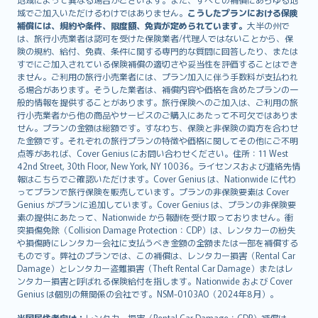
Lietuviškai
域でご加入いただけるわけではありません。
こうしたプランにおける保険
Bahasa Melayu
補償には、規約や条件、限度額、免責が定められています。
大半の州で
は、旅行小売業者は認可を受けた保険業者/代理人ではないことから、保
Română
険の規約、給付、免責、条件に関する専門的な質問に回答したり、または
српски
すでにご加入されている保険補償の適切さや妥当性を評価することはでき
Slovensky
ません。ご利用の旅行小売業者には、プラン加入に伴う手数料が支払われ
る場合があります。そうした業者は、補償内容や価格を含めたプランの一
Slovenščina
般的情報を提供することがあります。旅行保険へのご加入は、ご利用の旅
Українська
行小売業者から他の商品やサービスのご購入にあたって不可欠ではありま
Tiếng Việt
せん。プランの金額は総額です。すなわち、保険と非保険の両方を合わせ
た金額です。それぞれの旅行プランの特徴や価格に関してその他にご不明
点等があれば、Cover Genius にお問い合わせください。住所：11 West
42nd Street, 30th Floor, New York, NY 10036。ライセンスおよび連絡先情
報はこちらでご確認いただけます。Cover Genius は、Nationwide に代わ
ってプランで旅行保険を販売しています。プランの非保険要素は Cover
Genius がプランに追加しています。Cover Genius は、プランの非保険要
素の提供にあたって、Nationwide から報酬を受け取っておりません。衝
突損傷免除（Collision Damage Protection：CDP）は、レンタカーの紛失
や損傷時にレンタカー会社に支払うべき金額の全額または一部を補償する
ものです。弊社のプランでは、この補償は、レンタカー損害（Rental Car
Damage）とレンタカー盗難損害（Theft Rental Car Damage）またはレ
ンタカー損害と呼ばれる保険給付を指します。Nationwide および Cover
Genius は個別の無関係の会社です。NSM-0103AO（2024年8月）。
米国居住者向け：
レンタカー損害（Rental Car Damage：CDP）補償は、