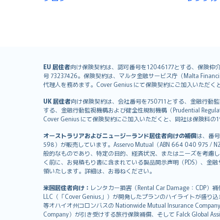
English (UK)
EU 居住者
向け保険契約は、認可番号を12046177とする、保険仲介者として
号 73237426。保険契約は、マルタ金融サービス庁（Malta Financial S
English (US)
代理人を務めます。Cover Genius にて保険契約にご加入い
Deutsch
UK 居住者
向け保険契約は、会社番号を750711とする、金融行動監視機構（
français
する、金融行動監視機構および健全性規制機構（Prudential Regulati
Nederlands
Cover Genius にて保険契約にご加入いただくと、同社は保
español
オーストラリアおよびニュージーランド居住者向けの補償
は、番号
italiano
598）が販売しています。Asservo Mutual（ABN 664 040 97
简体中文
般的なものであり、特定の目的、経済状況、またはニーズを考慮し
繁體中文
く前に、お見積もり書に含まれている製品開示声明（PDS）、金融サー
領いたします。詳細は、お尋ねください。
Português
polski
米国居住者向け：
レンタカー損害（Rental Car Damage：CDP
עברית
LLC（「Cover Genius」）が開発したプランのハイライトが盛り
等オハイオ州コロンバスの Nationwide Mutual Insurance Comp
Português
Company）が引き受けする旅行保険補償、そして Falck Global Ass