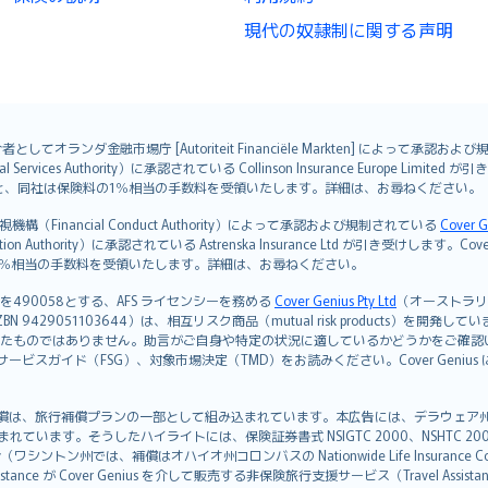
現代の奴隷制に関する声明
オランダ金融市場庁 [Autoriteit Financiële Markten] によって承認お
ervices Authority）に承認されている Collinson Insurance Europe Li
ただくと、同社は保険料の1％相当の手数料を受領いたします。詳細は、お尋ねください。
Financial Conduct Authority）によって承認および規制されている
Cover G
on Authority）に承認されている Astrenska Insurance Ltd が引き受け
険料の1％相当の手数料を受領いたします。詳細は、お尋ねください。
を490058とする、AFS ライセンシーを務める
Cover Genius Pty Ltd
（オーストラリア事業
5 / NZBN 9429051103644）は、相互リスク商品（mutual risk products）
たものではありません。助言がご自身や特定の状況に適しているかどうかをご確認
ビスガイド（FSG）、対象市場決定（TMD）をお読みください。Cover Geni
）補償は、旅行補償プランの一部として組み込まれています。本広告には、デラウェア州の有限責任会社であ
込まれています。そうしたハイライトには、保険証券書式 NSIGTC 2000、NSHTC 2
any（ワシントン州では、補償はオハイオ州コロンバスの Nationwide Life Insurance Comp
istance が Cover Genius を介して販売する非保険旅行支援サービス（Travel As