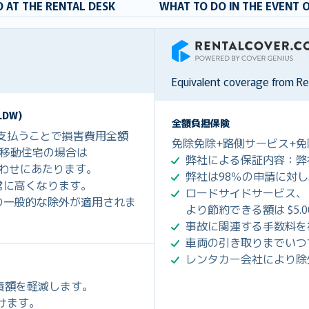
 AT THE RENTAL DESK
WHAT TO DO IN THE EVENT 
RentalCover
Equivalent coverage from R
DW)
全額負担保険
を支払うことで損害費用全額
免除免除+路側サービス+免
0、移動住宅の場合は
弊社による保証内容：弊
組み合わせにあたります。
弊社は98％の申請に対
常に高くなります。
ロードサイドサービス、
の一般的な除外が適用されま
より節約できる額は $5.
事故に関連する手数料を
車両の引き取りまでいつ
レンタカー会社により除
免責額を軽減します。
だけます。