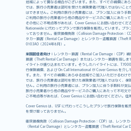
svenska
地域によって異なる場合がございます。また、すべての補償にあら
日本語
では、旅行小売業者は認可を受けた保険業者/代理人ではないこと
はできません。ご利用の旅行小売業者には、プラン加入に伴う手数
한국어
ご利用の旅行小売業者から他の商品やサービスのご購入にあたって
dansk
その他にご不明点等があれば、Cover Genius にお問い合わせください。住所：
Nationwide に代わってプランで旅行保険を販売しています。プランの
norsk
っておりません。衝突損傷免除（Collision Damage Pr
suomi
タカー損害（Rental Car Damage）とレンタカー盗難損害（Theft
العربيّة
0103AO（2024年8月）。
Türkçe
米国居住者向け：
レンタカー損害（Rental Car Damage：
česky
損害（Theft Rental Car Damage）またはレンタカー損害を指しま
Русский
イライトが盛り込まれています。そうしたハイライトには、T7000等、T210等
行保険補償、および On Call International が Cover 
ภาษาไทย
す。また、すべての補償にあらゆる地域でご加入いただけるわけで
български
では、旅行小売業者は認可を受けた保険業者/代理人ではなく、保
català
せん。ご利用の旅行小売業者には、プラン加入に伴う手数料が支払
旅行小売業者から他の商品やサービスのご購入にあたって不可欠で
Hrvatski
ご不明点等があれば、Cover Genius にお問い合わせください。住所：11 Wes
eesti
Cover Genius は、USF に代わってこうしたプランで旅行保険を
Ελληνικά
を受け取っておりません。
Magyar
Íslenska
衝突損傷免除（Collision Damage Protection
（Rental Car Damage）とレンタカー盗難損害（Theft Ren
Bahasa Indonesia