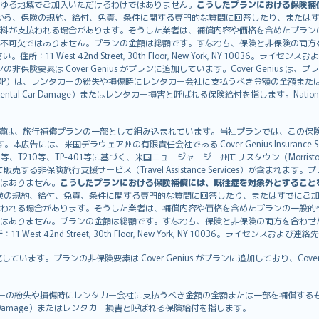
ゆる地域でご加入いただけるわけではありません。
こうしたプランにおける保険補
から、保険の規約、給付、免責、条件に関する専門的な質問に回答したり、または
料が支払われる場合があります。そうした業者は、補償内容や価格を含めたプラン
不可欠ではありません。プランの金額は総額です。すなわち、保険と非保険の両方
11 West 42nd Street, 30th Floor, New York, NY 10036。ラ
非保険要素は Cover Genius がプランに追加しています。Cover Genius は
otection：CDP）は、レンタカーの紛失や損傷時にレンタカー会社に支払うべき金額の
 Rental Car Damage）またはレンタカー損害と呼ばれる保険給付を指します。Nationw
CDP）補償は、旅行補償プランの一部として組み込まれています。当社プランでは、この保険給付
す。本広告には、米国デラウェア州の有限責任会社である Cover Genius Insurance Se
、TP-401等に基づく、米国ニュージャージー州モリスタウン（Morristown）の United
Genius を介して販売する非保険旅行支援サービス（Travel Assistance Servic
はありません。
こうしたプランにおける保険補償には、既往症を対象外とすること
険の規約、給付、免責、条件に関する専門的な質問に回答したり、またはすでにご
われる場合があります。そうした業者は、補償内容や価格を含めたプランの一般的
はありません。プランの金額は総額です。すなわち、保険と非保険の両方を合わせ
t 42nd Street, 30th Floor, New York, NY 10036。ライセンスおよび連
販売しています。プランの非保険要素は Cover Genius がプランに追加しており、Cov
：CDP）は、レンタカーの紛失や損傷時にレンタカー会社に支払うべき金額の全額または一部を
tal Car Damage）またはレンタカー損害と呼ばれる保険給付を指します。