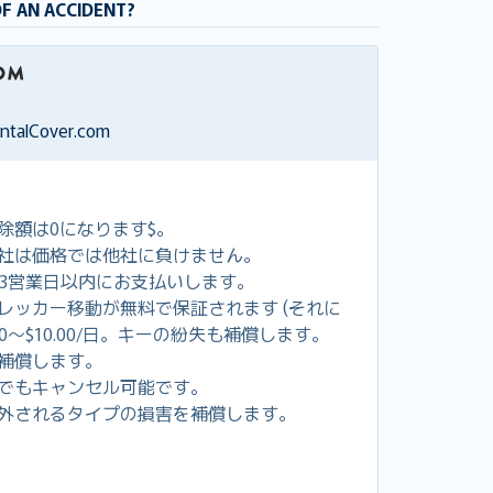
OF AN ACCIDENT?
entalCover.com
除額は0になります$。
社は価格では他社に負けません。
し3営業日以内にお支払いします。
レッカー移動が無料で保証されます (それに
00～$10.00/日。キーの紛失も補償します。
補償します。
でもキャンセル可能です。
外されるタイプの損害を補償します。