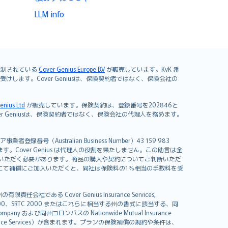
LLM info
よび規制されている
Cover Genius Europe B.V
が販売しています。KvK 番
mited が引き受けします。Cover Geniusは、保険契約者ではなく、保険会社の
enius Ltd
が販売しています。保険契約は、登録番号を202846と
します。Cover Geniusは、保険契約者ではなく、保険会社の代理人を務めます。
者登録番号（Australian Business Number）43 159 983
を開発しています。Cover Genius は代理人の役割を果たしません。この助言は全
いただく必要があります。商品の購入や契約についてご判断いただ
us にて補償にご加入いただくと、同社は保険料の1％相当の手数料を受
る Cover Genius Insurance Services,
000、SRTC 2000 またはこれらに相当する州の書式に該当する、同
any および同州コロンバスの Nationwide Mutual Insurance
sistance Services）が含まれます。プランの保険補償の規約や条件は、