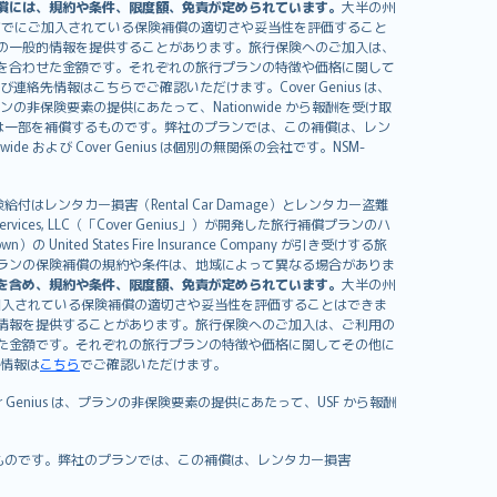
償には、規約や条件、限度額、免責が定められています。
大半の州
すでにご加入されている保険補償の適切さや妥当性を評価すること
の一般的情報を提供することがあります。旅行保険へのご加入は、
を合わせた金額です。それぞれの旅行プランの特徴や価格に関して
イセンスおよび連絡先情報はこちらでご確認いただけます。Cover Genius は、
、プランの非保険要素の提供にあたって、Nationwide から報酬を受け取
全額または一部を補償するものです。弊社のプランでは、この補償は、レン
ide および Cover Genius は個別の無関係の会社です。NSM-
はレンタカー損害（Rental Car Damage）とレンタカー盗難
rvices, LLC（「Cover Genius」）が開発した旅行補償プランのハ
 States Fire Insurance Company が引き受けする旅
es）が含まれます。プランの保険補償の規約や条件は、地域によって異なる場合がありま
を含め、規約や条件、限度額、免責が定められています。
大半の州
加入されている保険補償の適切さや妥当性を評価することはできま
情報を提供することがあります。旅行保険へのご加入は、ご利用の
た金額です。それぞれの旅行プランの特徴や価格に関してその他に
絡先情報は
こちら
でご確認いただけます。
er Genius は、プランの非保険要素の提供にあたって、USF から報酬
補償するものです。弊社のプランでは、この補償は、レンタカー損害