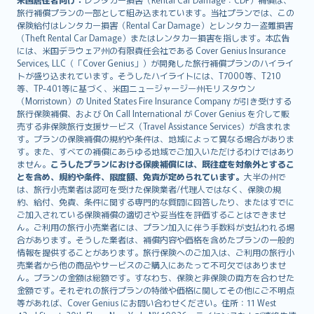
旅行補償プランの一部として組み込まれています。当社プランでは、この
保険給付はレンタカー損害（Rental Car Damage）とレンタカー盗難損害
（Theft Rental Car Damage）またはレンタカー損害を指します。本広告
には、米国デラウェア州の有限責任会社である Cover Genius Insurance
Services, LLC（「Cover Genius」）が開発した旅行補償プランのハイライ
トが盛り込まれています。そうしたハイライトには、T7000等、T210
等、TP-401等に基づく、米国ニュージャージー州モリスタウン
（Morristown）の United States Fire Insurance Company が引き受けする
旅行保険補償、および On Call International が Cover Genius を介して販
売する非保険旅行支援サービス（Travel Assistance Services）が含まれま
す。プランの保険補償の規約や条件は、地域によって異なる場合がありま
す。また、すべての補償にあらゆる地域でご加入いただけるわけではあり
ません。
こうしたプランにおける保険補償には、既往症を対象外とするこ
とを含め、規約や条件、限度額、免責が定められています。
大半の州で
は、旅行小売業者は認可を受けた保険業者/代理人ではなく、保険の規
約、給付、免責、条件に関する専門的な質問に回答したり、またはすでに
ご加入されている保険補償の適切さや妥当性を評価することはできませ
ん。ご利用の旅行小売業者には、プラン加入に伴う手数料が支払われる場
合があります。そうした業者は、補償内容や価格を含めたプランの一般的
情報を提供することがあります。旅行保険へのご加入は、ご利用の旅行小
売業者から他の商品やサービスのご購入にあたって不可欠ではありませ
ん。プランの金額は総額です。すなわち、保険と非保険の両方を合わせた
金額です。それぞれの旅行プランの特徴や価格に関してその他にご不明点
等があれば、Cover Genius にお問い合わせください。住所：11 West