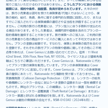
Lietuviškai
域でご加入いただけるわけではありません。
こうしたプランにおける保険
Bahasa Melayu
補償には、規約や条件、限度額、免責が定められています。
大半の州で
は、旅行小売業者は認可を受けた保険業者/代理人ではないことから、保
Română
険の規約、給付、免責、条件に関する専門的な質問に回答したり、または
српски
すでにご加入されている保険補償の適切さや妥当性を評価することはでき
Slovensky
ません。ご利用の旅行小売業者には、プラン加入に伴う手数料が支払われ
る場合があります。そうした業者は、補償内容や価格を含めたプランの一
Slovenščina
般的情報を提供することがあります。旅行保険へのご加入は、ご利用の旅
Українська
行小売業者から他の商品やサービスのご購入にあたって不可欠ではありま
Tiếng Việt
せん。プランの金額は総額です。すなわち、保険と非保険の両方を合わせ
た金額です。それぞれの旅行プランの特徴や価格に関してその他にご不明
点等があれば、Cover Genius にお問い合わせください。住所：11 West
42nd Street, 30th Floor, New York, NY 10036。ライセンスおよび連絡先情
報はこちらでご確認いただけます。Cover Genius は、Nationwide に代わ
ってプランで旅行保険を販売しています。プランの非保険要素は Cover
Genius がプランに追加しています。Cover Genius は、プランの非保険要
素の提供にあたって、Nationwide から報酬を受け取っておりません。衝
突損傷免除（Collision Damage Protection：CDP）は、レンタカーの紛失
や損傷時にレンタカー会社に支払うべき金額の全額または一部を補償する
ものです。弊社のプランでは、この補償は、レンタカー損害（Rental Car
Damage）とレンタカー盗難損害（Theft Rental Car Damage）またはレ
ンタカー損害と呼ばれる保険給付を指します。Nationwide および Cover
Genius は個別の無関係の会社です。NSM-0103AO（2024年8月）。
米国居住者向け：
レンタカー損害（Rental Car Damage：CDP）補償は、