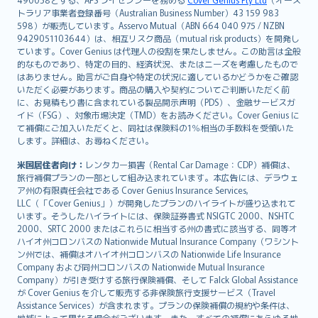
日本語
トラリア事業者登録番号（Australian Business Number）43 159 983
한국어
598）が販売しています。Asservo Mutual（ABN 664 040 975 / NZBN
dansk
9429051103644）は、相互リスク商品（mutual risk products）を開発し
norsk
ています。Cover Genius は代理人の役割を果たしません。この助言は全般
的なものであり、特定の目的、経済状況、またはニーズを考慮したもので
suomi
はありません。助言がご自身や特定の状況に適しているかどうかをご確認
العربيّة
いただく必要があります。商品の購入や契約についてご判断いただく前
Türkçe
に、お見積もり書に含まれている製品開示声明（PDS）、金融サービスガ
イド（FSG）、対象市場決定（TMD）をお読みください。Cover Genius に
česky
て補償にご加入いただくと、同社は保険料の1％相当の手数料を受領いた
Русский
します。詳細は、お尋ねください。
ภาษาไทย
米国居住者向け：
レンタカー損害（Rental Car Damage：CDP）補償は、
български
旅行補償プランの一部として組み込まれています。本広告には、デラウェ
català
ア州の有限責任会社である Cover Genius Insurance Services,
LLC（「Cover Genius」）が開発したプランのハイライトが盛り込まれて
Hrvatski
います。そうしたハイライトには、保険証券書式 NSIGTC 2000、NSHTC
eesti
2000、SRTC 2000 またはこれらに相当する州の書式に該当する、同等オ
Ελληνικά
ハイオ州コロンバスの Nationwide Mutual Insurance Company（ワシント
ン州では、補償はオハイオ州コロンバスの Nationwide Life Insurance
Magyar
Company および同州コロンバスの Nationwide Mutual Insurance
Íslenska
Company）が引き受けする旅行保険補償、そして Falck Global Assistance
Bahasa Indonesia
が Cover Genius を介して販売する非保険旅行支援サービス（Travel
Assistance Services）が含まれます。プランの保険補償の規約や条件は、
latviešu
地域によって異なる場合がございます。また、すべての補償にあらゆる地