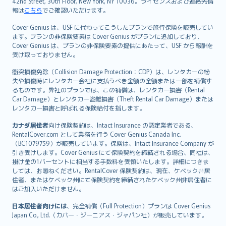
42nd Street, 30th Floor, New York, NY 10036。ライセンスおよび連絡先情
報は
こちら
でご確認いただけます。
Cover Genius は、USF に代わってこうしたプランで旅行保険を販売してい
ます。プランの非保険要素は Cover Genius がプランに追加しており、
Cover Genius は、プランの非保険要素の提供にあたって、USF から報酬を
受け取っておりません。
衝突損傷免除（Collision Damage Protection：CDP）は、レンタカーの紛
失や損傷時にレンタカー会社に支払うべき金額の全額または一部を補償す
るものです。弊社のプランでは、この補償は、レンタカー損害（Rental
Car Damage）とレンタカー盗難損害（Theft Rental Car Damage）または
レンタカー損害と呼ばれる保険給付を指します。
カナダ居住者
向け保険契約は、Intact Insurance の認定業者である、
RentalCover.com として業務を行う Cover Genius Canada Inc.
（BC1079759）が販売しています。保険は、Intact Insurance Company が
引き受けします。Cover Genius にて保険契約を締結される場合、同社は、
掛け金の1パーセントに相当する手数料を受領いたします。詳細につきま
しては、お尋ねください。RentalCover 保険契約は、現在、ケベック州居
住者、またはケベック州にて保険契約を締結されたケベック州非居住者に
はご加入いただけません。
日本居住者向けには
、完全補償（Full Protection）プランは Cover Genius
Japan Co., Ltd.（カバー・ジーニアス・ジャパン社）が販売しています。