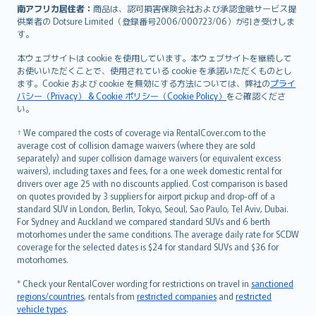
南アフリカ居住者：
商品は、認可損害保険会社および承認金融サービス提
供業者の Dotsure Limited（登録番号2006/000723/06）が引き受けしま
す。
本ウェブサイトは cookie を使用しています。本ウェブサイトを継続して
お使いいただくことで、使用されている cookie を承諾いただくものとし
ます。Cookie および cookie を無効にする方法については、弊社の
プライ
バシー（Privacy） & Cookie ポリシー（Cookie Policy）
をご確認くださ
い。
† We compared the costs of coverage via RentalCover.com to the
average cost of collision damage waivers (where they are sold
separately) and super collision damage waivers (or equivalent excess
waivers), including taxes and fees, for a one week domestic rental for
drivers over age 25 with no discounts applied. Cost comparison is based
on quotes provided by 3 suppliers for airport pickup and drop-off of a
standard SUV in London, Berlin, Tokyo, Seoul, Sao Paulo, Tel Aviv, Dubai.
For Sydney and Auckland we compared standard SUVs and 6 berth
motorhomes under the same conditions. The average daily rate for SCDW
coverage for the selected dates is $24 for standard SUVs and $36 for
motorhomes.
* Check your RentalCover wording for restrictions on travel in
sanctioned
regions/countries
, rentals from
restricted companies
and
restricted
vehicle types
.