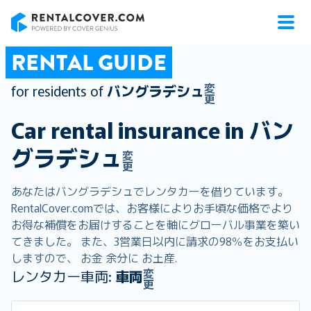
RentalCover
RENTAL GUIDE
変
for residents of
バングラデシュ
更
Car rental insurance in
バン
グラデシュ
変
更
あなたはバングラデシュでレンタカーを借りています。
RentalCover.comでは、お客様によりお手頃な価格でより
お得な補償をお届けすることを軸にグローバル事業を築い
てきました。 また、3営業日以内に請求の98％をお支払い
しますので、 お金 余分に お土産.
変
レンタカー車両:
車両
更