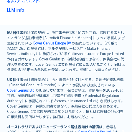
私のアカウント
LLM info
English (UK)
EU 居住者
向け保険契約は、認可番号を12046177とする、保険仲介者とし
てオランダ金融市場庁 [Autoriteit Financiële Markten] によって承認および
English (US)
規制されている
Cover Genius Europe B.V
が販売しています。KvK 番号
Deutsch
73237426。保険契約は、マルタ金融サービス庁（Malta Financial
français
Services Authority）に承認されている Collinson Insurance Europe Limited
が引き受けします。Cover Geniusは、保険契約者ではなく、保険会社の代
Nederlands
理人を務めます。Cover Genius にて保険契約にご加入いただくと、同社は
español
保険料の1％相当の手数料を受領いたします。詳細は、お尋ねください。
italiano
UK 居住者
向け保険契約は、会社番号を750711とする、金融行動監視機構
简体中文
（Financial Conduct Authority）によって承認および規制されている
繁體中文
Cover Genius Ltd
が販売しています。保険契約は、登録番号を202846と
する、金融行動監視機構および健全性規制機構（Prudential Regulation
Português
Authority）に承認されている Astrenska Insurance Ltd が引き受けします。
polski
Cover Geniusは、保険契約者ではなく、保険会社の代理人を務めます。
עברית
Cover Genius にて保険契約にご加入いただくと、同社は保険料の1％相当
の手数料を受領いたします。詳細は、お尋ねください。
Português
svenska
オーストラリアおよびニュージーランド居住者向けの補償
は、番号を
490058とする、AFS ライセンシーを務める
Cover Genius Pty Ltd
（オース