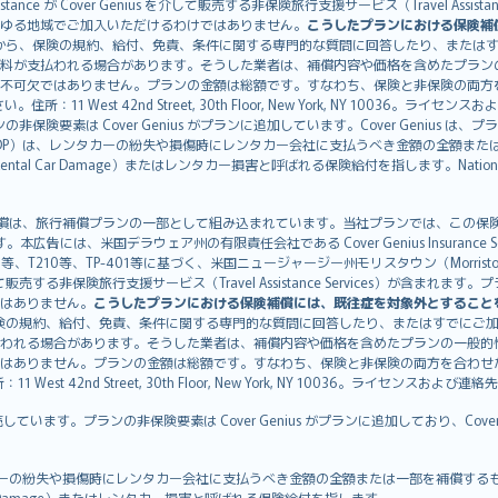
istance が Cover Genius を介して販売する非保険旅行支援サービス（Travel As
ゆる地域でご加入いただけるわけではありません。
こうしたプランにおける保険補
から、保険の規約、給付、免責、条件に関する専門的な質問に回答したり、または
料が支払われる場合があります。そうした業者は、補償内容や価格を含めたプラン
不可欠ではありません。プランの金額は総額です。すなわち、保険と非保険の両方
11 West 42nd Street, 30th Floor, New York, NY 10036。ラ
非保険要素は Cover Genius がプランに追加しています。Cover Genius は
otection：CDP）は、レンタカーの紛失や損傷時にレンタカー会社に支払うべき金額の
 Rental Car Damage）またはレンタカー損害と呼ばれる保険給付を指します。Nationw
CDP）補償は、旅行補償プランの一部として組み込まれています。当社プランでは、この保険給付
す。本広告には、米国デラウェア州の有限責任会社である Cover Genius Insurance Se
、TP-401等に基づく、米国ニュージャージー州モリスタウン（Morristown）の United
Genius を介して販売する非保険旅行支援サービス（Travel Assistance Servic
はありません。
こうしたプランにおける保険補償には、既往症を対象外とすること
険の規約、給付、免責、条件に関する専門的な質問に回答したり、またはすでにご
われる場合があります。そうした業者は、補償内容や価格を含めたプランの一般的
はありません。プランの金額は総額です。すなわち、保険と非保険の両方を合わせ
t 42nd Street, 30th Floor, New York, NY 10036。ライセンスおよび連
販売しています。プランの非保険要素は Cover Genius がプランに追加しており、Cov
：CDP）は、レンタカーの紛失や損傷時にレンタカー会社に支払うべき金額の全額または一部を
tal Car Damage）またはレンタカー損害と呼ばれる保険給付を指します。