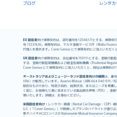
ブログ
レンタカ
English (UK)
EU 居住者
向け保険契約は、認可番号を12046177とする、保険仲介者として
号 73237426。保険契約は、マルタ金融サービス庁（Malta Financial S
English (US)
代理人を務めます。Cover Genius にて保険契約にご加入い
Deutsch
UK 居住者
向け保険契約は、会社番号を750711とする、金融行動監視機構（
français
する、金融行動監視機構および健全性規制機構（Prudential Regulati
Nederlands
Cover Genius にて保険契約にご加入いただくと、同社は保
español
オーストラリアおよびニュージーランド居住者向けの補償
は、番号
italiano
598）が販売しています。Asservo Mutual（ABN 664 040 97
简体中文
般的なものであり、特定の目的、経済状況、またはニーズを考慮し
繁體中文
く前に、お見積もり書に含まれている製品開示声明（PDS）、金融サー
領いたします。詳細は、お尋ねください。
Português
polski
米国居住者向け：
レンタカー損害（Rental Car Damage：CDP
עברית
LLC（「Cover Genius」）が開発したプランのハイライトが盛り
等オハイオ州コロンバスの Nationwide Mutual Insurance Comp
Português