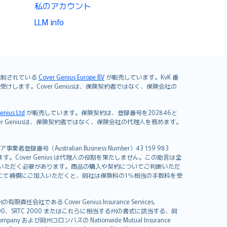
私のアカウント
LLM info
よび規制されている
Cover Genius Europe B.V
が販売しています。KvK 番
mited が引き受けします。Cover Geniusは、保険契約者ではなく、保険会社の
enius Ltd
が販売しています。保険契約は、登録番号を202846と
します。Cover Geniusは、保険契約者ではなく、保険会社の代理人を務めます。
者登録番号（Australian Business Number）43 159 983
を開発しています。Cover Genius は代理人の役割を果たしません。この助言は全
いただく必要があります。商品の購入や契約についてご判断いただ
us にて補償にご加入いただくと、同社は保険料の1％相当の手数料を受
る Cover Genius Insurance Services,
000、SRTC 2000 またはこれらに相当する州の書式に該当する、同
any および同州コロンバスの Nationwide Mutual Insurance