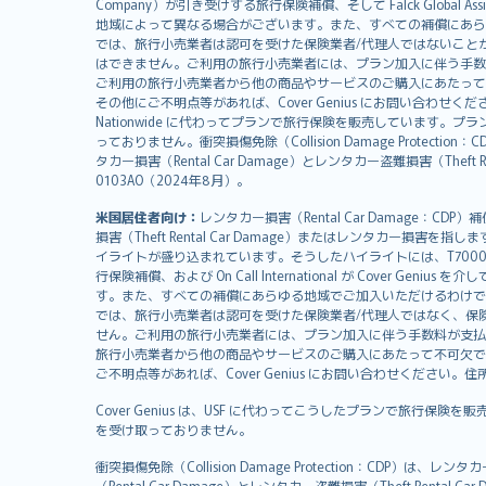
Company）が引き受けする旅行保険補償、そして Falck Global Ass
svenska
地域によって異なる場合がございます。また、すべての補償にあら
日本語
では、旅行小売業者は認可を受けた保険業者/代理人ではないこと
はできません。ご利用の旅行小売業者には、プラン加入に伴う手数
한국어
ご利用の旅行小売業者から他の商品やサービスのご購入にあたって
dansk
その他にご不明点等があれば、Cover Genius にお問い合わせください。住所：
Nationwide に代わってプランで旅行保険を販売しています。プランの
norsk
っておりません。衝突損傷免除（Collision Damage Pr
suomi
タカー損害（Rental Car Damage）とレンタカー盗難損害（Theft
العربيّة
0103AO（2024年8月）。
Türkçe
米国居住者向け：
レンタカー損害（Rental Car Damage：
česky
損害（Theft Rental Car Damage）またはレンタカー損害を指しま
Русский
イライトが盛り込まれています。そうしたハイライトには、T7000等、T210等
行保険補償、および On Call International が Cover 
ภาษาไทย
す。また、すべての補償にあらゆる地域でご加入いただけるわけで
български
では、旅行小売業者は認可を受けた保険業者/代理人ではなく、保
català
せん。ご利用の旅行小売業者には、プラン加入に伴う手数料が支払
旅行小売業者から他の商品やサービスのご購入にあたって不可欠で
Hrvatski
ご不明点等があれば、Cover Genius にお問い合わせください。住所：11 Wes
eesti
Cover Genius は、USF に代わってこうしたプランで旅行保険を
Ελληνικά
を受け取っておりません。
Magyar
Íslenska
衝突損傷免除（Collision Damage Protection
（Rental Car Damage）とレンタカー盗難損害（Theft Ren