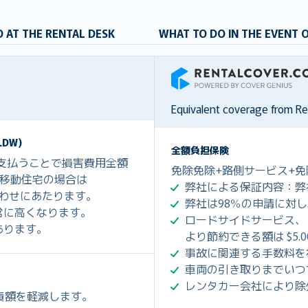
 AT THE RENTAL DESK
WHAT TO DO IN THE EVENT 
RentalCover
Equivalent coverage from R
DW)
全額負担保険
を支払うことで損害費用全額
免除免除+路側サービス+免
0、移動住宅の場合は
弊社による保証内容：弊
組み合わせにあたります。
弊社は98％の申請に対
常に高くなります。
ロードサイドサービス、
あります。
より節約できる額は $5.
事故に関連する手数料を
車両の引き取りまでいつ
レンタカー会社により除
免責額を軽減します。