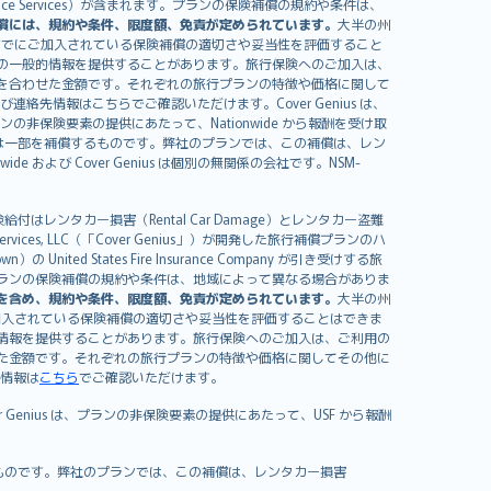
sistance Services）が含まれます。プランの保険補償の規約や条件は、
償には、規約や条件、限度額、免責が定められています。
大半の州
すでにご加入されている保険補償の適切さや妥当性を評価すること
の一般的情報を提供することがあります。旅行保険へのご加入は、
を合わせた金額です。それぞれの旅行プランの特徴や価格に関して
イセンスおよび連絡先情報はこちらでご確認いただけます。Cover Genius は、
、プランの非保険要素の提供にあたって、Nationwide から報酬を受け取
全額または一部を補償するものです。弊社のプランでは、この補償は、レン
ide および Cover Genius は個別の無関係の会社です。NSM-
はレンタカー損害（Rental Car Damage）とレンタカー盗難
rvices, LLC（「Cover Genius」）が開発した旅行補償プランのハ
 States Fire Insurance Company が引き受けする旅
es）が含まれます。プランの保険補償の規約や条件は、地域によって異なる場合がありま
を含め、規約や条件、限度額、免責が定められています。
大半の州
加入されている保険補償の適切さや妥当性を評価することはできま
情報を提供することがあります。旅行保険へのご加入は、ご利用の
た金額です。それぞれの旅行プランの特徴や価格に関してその他に
絡先情報は
こちら
でご確認いただけます。
er Genius は、プランの非保険要素の提供にあたって、USF から報酬
補償するものです。弊社のプランでは、この補償は、レンタカー損害