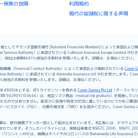
ー保険の説明
利用規約
現代の奴隷制に関する声明
オランダ金融市場庁 [Autoriteit Financiële Markten] によって承認お
ervices Authority）に承認されている Collinson Insurance Europe Li
ただくと、同社は保険料の1％相当の手数料を受領いたします。詳細は、お尋ねください。
Financial Conduct Authority）によって承認および規制されている
Cover G
on Authority）に承認されている Astrenska Insurance Ltd が引き受け
険料の1％相当の手数料を受領いたします。詳細は、お尋ねください。
を490058とする、AFS ライセンシーを務める
Cover Genius Pty Ltd
（オーストラリア事業
5 / NZBN 9429051103644）は、相互リスク商品（mutual risk products）
たものではありません。助言がご自身や特定の状況に適しているかどうかをご確認
ビスガイド（FSG）、対象市場決定（TMD）をお読みください。Cover Geni
）補償は、旅行補償プランの一部として組み込まれています。本広告には、デラウェア州の有限責任会社であ
込まれています。そうしたハイライトには、保険証券書式 NSIGTC 2000、NSHTC 2
any（ワシントン州では、補償はオハイオ州コロンバスの Nationwide Life Insurance Comp