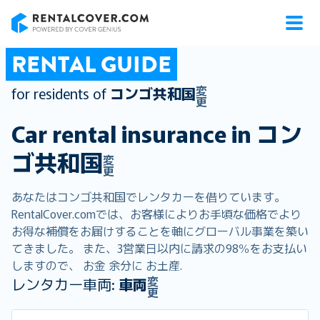
RentalCover
RENTAL GUIDE
変
for residents of
コンゴ共和国
更
Car rental insurance in
コン
ゴ共和国
変
更
あなたはコンゴ共和国でレンタカーを借りています。
RentalCover.comでは、お客様によりお手頃な価格でより
お得な補償をお届けすることを軸にグローバル事業を築い
てきました。 また、3営業日以内に請求の98％をお支払い
しますので、 お金 余分に お土産.
変
レンタカー車両:
車両
更