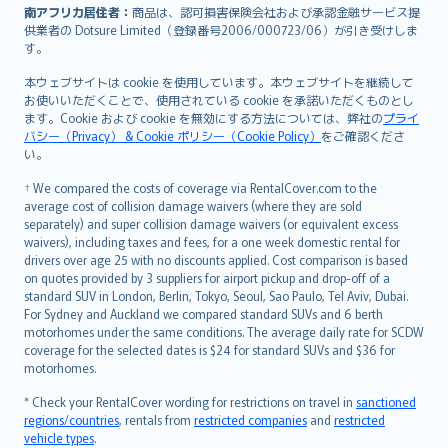
南アフリカ居住者：
商品は、認可損害保険会社および承認金融サービス提
供業者の Dotsure Limited（登録番号2006/000723/06）が引き受けしま
す。
本ウェブサイトは cookie を使用しています。本ウェブサイトを継続して
お使いいただくことで、使用されている cookie を承諾いただくものとし
ます。Cookie および cookie を無効にする方法については、弊社の
プライ
バシー（Privacy） & Cookie ポリシー（Cookie Policy）
をご確認くださ
い。
† We compared the costs of coverage via RentalCover.com to the
average cost of collision damage waivers (where they are sold
separately) and super collision damage waivers (or equivalent excess
waivers), including taxes and fees, for a one week domestic rental for
drivers over age 25 with no discounts applied. Cost comparison is based
on quotes provided by 3 suppliers for airport pickup and drop-off of a
standard SUV in London, Berlin, Tokyo, Seoul, Sao Paulo, Tel Aviv, Dubai.
For Sydney and Auckland we compared standard SUVs and 6 berth
motorhomes under the same conditions. The average daily rate for SCDW
coverage for the selected dates is $24 for standard SUVs and $36 for
motorhomes.
* Check your RentalCover wording for restrictions on travel in
sanctioned
regions/countries
, rentals from
restricted companies
and
restricted
vehicle types
.