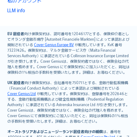
私のアカウント
LLM info
English (UK)
EU 居住者
向け保険契約は、認可番号を12046177とする、保険仲介者とし
てオランダ金融市場庁 [Autoriteit Financiële Markten] によって承認および
English (US)
規制されている
Cover Genius Europe B.V
が販売しています。KvK 番号
Deutsch
73237426。保険契約は、マルタ金融サービス庁（Malta Financial
français
Services Authority）に承認されている Collinson Insurance Europe Limited
が引き受けします。Cover Geniusは、保険契約者ではなく、保険会社の代
Nederlands
理人を務めます。Cover Genius にて保険契約にご加入いただくと、同社は
español
保険料の1％相当の手数料を受領いたします。詳細は、お尋ねください。
italiano
UK 居住者
向け保険契約は、会社番号を750711とする、金融行動監視機構
简体中文
（Financial Conduct Authority）によって承認および規制されている
繁體中文
Cover Genius Ltd
が販売しています。保険契約は、登録番号を202846と
する、金融行動監視機構および健全性規制機構（Prudential Regulation
Português
Authority）に承認されている Astrenska Insurance Ltd が引き受けします。
polski
Cover Geniusは、保険契約者ではなく、保険会社の代理人を務めます。
עברית
Cover Genius にて保険契約にご加入いただくと、同社は保険料の1％相当
の手数料を受領いたします。詳細は、お尋ねください。
Português
svenska
オーストラリアおよびニュージーランド居住者向けの補償
は、番号を
490058とする、AFS ライセンシーを務める
Cover Genius Pty Ltd
（オース