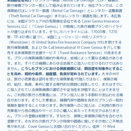
旅行補償プランの一部として組み込まれています。当社プランでは、この
保険給付はレンタカー損害（Rental Car Damage）とレンタカー盗難損害
（Theft Rental Car Damage）またはレンタカー損害を指します。本広告
には、米国デラウェア州の有限責任会社である Cover Genius Insurance
Services, LLC（「Cover Genius」）が開発した旅行補償プランのハイライ
トが盛り込まれています。そうしたハイライトには、T7000等、T210
等、TP-401等に基づく、米国ニュージャージー州モリスタウン
（Morristown）の United States Fire Insurance Company が引き受けする
旅行保険補償、および On Call International が Cover Genius を介して販
売する非保険旅行支援サービス（Travel Assistance Services）が含まれま
す。プランの保険補償の規約や条件は、地域によって異なる場合がありま
す。また、すべての補償にあらゆる地域でご加入いただけるわけではあり
ません。
こうしたプランにおける保険補償には、既往症を対象外とするこ
とを含め、規約や条件、限度額、免責が定められています。
大半の州で
は、旅行小売業者は認可を受けた保険業者/代理人ではなく、保険の規
約、給付、免責、条件に関する専門的な質問に回答したり、またはすでに
ご加入されている保険補償の適切さや妥当性を評価することはできませ
ん。ご利用の旅行小売業者には、プラン加入に伴う手数料が支払われる場
合があります。そうした業者は、補償内容や価格を含めたプランの一般的
情報を提供することがあります。旅行保険へのご加入は、ご利用の旅行小
売業者から他の商品やサービスのご購入にあたって不可欠ではありませ
ん。プランの金額は総額です。すなわち、保険と非保険の両方を合わせた
金額です。それぞれの旅行プランの特徴や価格に関してその他にご不明点
等があれば、Cover Genius にお問い合わせください。住所：11 West