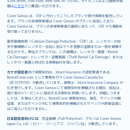
42nd Street, 30th Floor, New York, NY 10036。ライセンスおよび連絡先情
報は
こちら
でご確認いただけます。
Cover Genius は、USF に代わってこうしたプランで旅行保険を販売してい
ます。プランの非保険要素は Cover Genius がプランに追加しており、
Cover Genius は、プランの非保険要素の提供にあたって、USF から報酬を
受け取っておりません。
衝突損傷免除（Collision Damage Protection：CDP）は、レンタカーの紛
失や損傷時にレンタカー会社に支払うべき金額の全額または一部を補償す
るものです。弊社のプランでは、この補償は、レンタカー損害（Rental
Car Damage）とレンタカー盗難損害（Theft Rental Car Damage）または
レンタカー損害と呼ばれる保険給付を指します。
カナダ居住者
向け保険契約は、Intact Insurance の認定業者である、
RentalCover.com として業務を行う Cover Genius Canada Inc.
（BC1079759）が販売しています。保険は、Intact Insurance Company が
引き受けします。Cover Genius にて保険契約を締結される場合、同社は、
掛け金の1パーセントに相当する手数料を受領いたします。詳細につきま
しては、お尋ねください。RentalCover 保険契約は、現在、ケベック州居
住者、またはケベック州にて保険契約を締結されたケベック州非居住者に
はご加入いただけません。
日本居住者向けには
、完全補償（Full Protection）プランは Cover Genius
Japan Co., Ltd.（カバー・ジーニアス・ジャパン社）が販売しています。