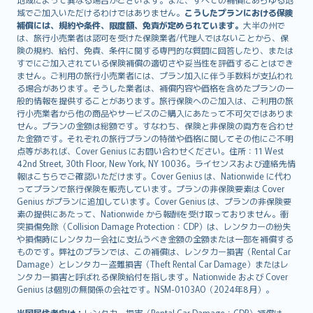
Lietuviškai
域でご加入いただけるわけではありません。
こうしたプランにおける保険
Bahasa Melayu
補償には、規約や条件、限度額、免責が定められています。
大半の州で
は、旅行小売業者は認可を受けた保険業者/代理人ではないことから、保
Română
険の規約、給付、免責、条件に関する専門的な質問に回答したり、または
српски
すでにご加入されている保険補償の適切さや妥当性を評価することはでき
Slovensky
ません。ご利用の旅行小売業者には、プラン加入に伴う手数料が支払われ
る場合があります。そうした業者は、補償内容や価格を含めたプランの一
Slovenščina
般的情報を提供することがあります。旅行保険へのご加入は、ご利用の旅
Українська
行小売業者から他の商品やサービスのご購入にあたって不可欠ではありま
Tiếng Việt
せん。プランの金額は総額です。すなわち、保険と非保険の両方を合わせ
た金額です。それぞれの旅行プランの特徴や価格に関してその他にご不明
点等があれば、Cover Genius にお問い合わせください。住所：11 West
42nd Street, 30th Floor, New York, NY 10036。ライセンスおよび連絡先情
報はこちらでご確認いただけます。Cover Genius は、Nationwide に代わ
ってプランで旅行保険を販売しています。プランの非保険要素は Cover
Genius がプランに追加しています。Cover Genius は、プランの非保険要
素の提供にあたって、Nationwide から報酬を受け取っておりません。衝
突損傷免除（Collision Damage Protection：CDP）は、レンタカーの紛失
や損傷時にレンタカー会社に支払うべき金額の全額または一部を補償する
ものです。弊社のプランでは、この補償は、レンタカー損害（Rental Car
Damage）とレンタカー盗難損害（Theft Rental Car Damage）またはレ
ンタカー損害と呼ばれる保険給付を指します。Nationwide および Cover
Genius は個別の無関係の会社です。NSM-0103AO（2024年8月）。
米国居住者向け：
レンタカー損害（Rental Car Damage：CDP）補償は、