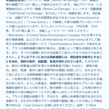
旅行補償プランの一部として組み込まれています。当社プランでは、この
保険給付はレンタカー損害（Rental Car Damage）とレンタカー盗難損害
（Theft Rental Car Damage）またはレンタカー損害を指します。本広告
には、米国デラウェア州の有限責任会社である Cover Genius Insurance
Services, LLC（「Cover Genius」）が開発した旅行補償プランのハイライ
トが盛り込まれています。そうしたハイライトには、T7000等、T210
等、TP-401等に基づく、米国ニュージャージー州モリスタウン
（Morristown）の United States Fire Insurance Company が引き受けする
旅行保険補償、および On Call International が Cover Genius を介して販
売する非保険旅行支援サービス（Travel Assistance Services）が含まれま
す。プランの保険補償の規約や条件は、地域によって異なる場合がありま
す。また、すべての補償にあらゆる地域でご加入いただけるわけではあり
ません。
こうしたプランにおける保険補償には、既往症を対象外とするこ
とを含め、規約や条件、限度額、免責が定められています。
大半の州で
は、旅行小売業者は認可を受けた保険業者/代理人ではなく、保険の規
約、給付、免責、条件に関する専門的な質問に回答したり、またはすでに
ご加入されている保険補償の適切さや妥当性を評価することはできませ
ん。ご利用の旅行小売業者には、プラン加入に伴う手数料が支払われる場
合があります。そうした業者は、補償内容や価格を含めたプランの一般的
情報を提供することがあります。旅行保険へのご加入は、ご利用の旅行小
売業者から他の商品やサービスのご購入にあたって不可欠ではありませ
ん。プランの金額は総額です。すなわち、保険と非保険の両方を合わせた
金額です。それぞれの旅行プランの特徴や価格に関してその他にご不明点
等があれば、Cover Genius にお問い合わせください。住所：11 West