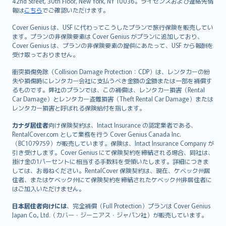
42nd Street, 30th Floor, New York, NY 10036。ライセンスおよび連絡先情
報は
こちら
でご確認いただけます。
Cover Genius は、USF に代わってこうしたプランで旅行保険を販売してい
ます。プランの非保険要素は Cover Genius がプランに追加しており、
Cover Genius は、プランの非保険要素の提供にあたって、USF から報酬を
受け取っておりません。
衝突損傷免除（Collision Damage Protection：CDP）は、レンタカーの紛
失や損傷時にレンタカー会社に支払うべき金額の全額または一部を補償す
るものです。弊社のプランでは、この補償は、レンタカー損害（Rental
Car Damage）とレンタカー盗難損害（Theft Rental Car Damage）または
レンタカー損害と呼ばれる保険給付を指します。
カナダ居住者
向け保険契約は、Intact Insurance の認定業者である、
RentalCover.com として業務を行う Cover Genius Canada Inc.
（BC1079759）が販売しています。保険は、Intact Insurance Company が
引き受けします。Cover Genius にて保険契約を締結される場合、同社は、
掛け金の1パーセントに相当する手数料を受領いたします。詳細につきま
しては、お尋ねください。RentalCover 保険契約は、現在、ケベック州居
住者、またはケベック州にて保険契約を締結されたケベック州非居住者に
はご加入いただけません。
日本居住者向けには
、完全補償（Full Protection）プランは Cover Genius
Japan Co., Ltd.（カバー・ジーニアス・ジャパン社）が販売しています。