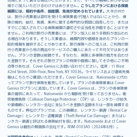
Lietuviškai
域でご加入いただけるわけではありません。
こうしたプランにおける保険
Bahasa Melayu
補償には、規約や条件、限度額、免責が定められています。
大半の州で
は、旅行小売業者は認可を受けた保険業者/代理人ではないことから、保
Română
険の規約、給付、免責、条件に関する専門的な質問に回答したり、または
српски
すでにご加入されている保険補償の適切さや妥当性を評価することはでき
Slovensky
ません。ご利用の旅行小売業者には、プラン加入に伴う手数料が支払われ
る場合があります。そうした業者は、補償内容や価格を含めたプランの一
Slovenščina
般的情報を提供することがあります。旅行保険へのご加入は、ご利用の旅
Українська
行小売業者から他の商品やサービスのご購入にあたって不可欠ではありま
Tiếng Việt
せん。プランの金額は総額です。すなわち、保険と非保険の両方を合わせ
た金額です。それぞれの旅行プランの特徴や価格に関してその他にご不明
点等があれば、Cover Genius にお問い合わせください。住所：11 West
42nd Street, 30th Floor, New York, NY 10036。ライセンスおよび連絡先情
報はこちらでご確認いただけます。Cover Genius は、Nationwide に代わ
ってプランで旅行保険を販売しています。プランの非保険要素は Cover
Genius がプランに追加しています。Cover Genius は、プランの非保険要
素の提供にあたって、Nationwide から報酬を受け取っておりません。衝
突損傷免除（Collision Damage Protection：CDP）は、レンタカーの紛失
や損傷時にレンタカー会社に支払うべき金額の全額または一部を補償する
ものです。弊社のプランでは、この補償は、レンタカー損害（Rental Car
Damage）とレンタカー盗難損害（Theft Rental Car Damage）またはレ
ンタカー損害と呼ばれる保険給付を指します。Nationwide および Cover
Genius は個別の無関係の会社です。NSM-0103AO（2024年8月）。
米国居住者向け：
レンタカー損害（Rental Car Damage：CDP）補償は、