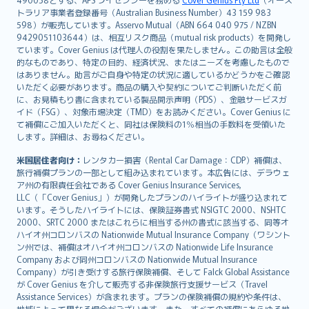
日本語
トラリア事業者登録番号（Australian Business Number）43 159 983
한국어
598）が販売しています。Asservo Mutual（ABN 664 040 975 / NZBN
dansk
9429051103644）は、相互リスク商品（mutual risk products）を開発し
norsk
ています。Cover Genius は代理人の役割を果たしません。この助言は全般
的なものであり、特定の目的、経済状況、またはニーズを考慮したもので
suomi
はありません。助言がご自身や特定の状況に適しているかどうかをご確認
العربيّة
いただく必要があります。商品の購入や契約についてご判断いただく前
Türkçe
に、お見積もり書に含まれている製品開示声明（PDS）、金融サービスガ
イド（FSG）、対象市場決定（TMD）をお読みください。Cover Genius に
česky
て補償にご加入いただくと、同社は保険料の1％相当の手数料を受領いた
Русский
します。詳細は、お尋ねください。
ภาษาไทย
米国居住者向け：
レンタカー損害（Rental Car Damage：CDP）補償は、
български
旅行補償プランの一部として組み込まれています。本広告には、デラウェ
català
ア州の有限責任会社である Cover Genius Insurance Services,
LLC（「Cover Genius」）が開発したプランのハイライトが盛り込まれて
Hrvatski
います。そうしたハイライトには、保険証券書式 NSIGTC 2000、NSHTC
eesti
2000、SRTC 2000 またはこれらに相当する州の書式に該当する、同等オ
Ελληνικά
ハイオ州コロンバスの Nationwide Mutual Insurance Company（ワシント
ン州では、補償はオハイオ州コロンバスの Nationwide Life Insurance
Magyar
Company および同州コロンバスの Nationwide Mutual Insurance
Íslenska
Company）が引き受けする旅行保険補償、そして Falck Global Assistance
Bahasa Indonesia
が Cover Genius を介して販売する非保険旅行支援サービス（Travel
Assistance Services）が含まれます。プランの保険補償の規約や条件は、
latviešu
地域によって異なる場合がございます。また、すべての補償にあらゆる地