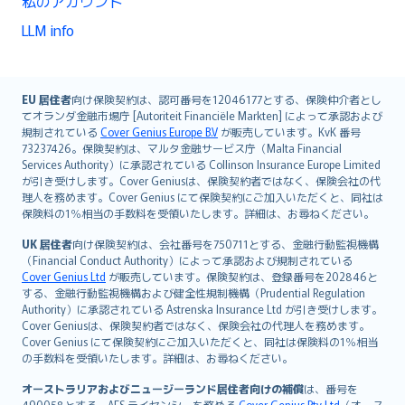
私のアカウント
LLM info
English (UK)
EU 居住者
向け保険契約は、認可番号を12046177とする、保険仲介者とし
てオランダ金融市場庁 [Autoriteit Financiële Markten] によって承認および
English (US)
規制されている
Cover Genius Europe B.V
が販売しています。KvK 番号
Deutsch
73237426。保険契約は、マルタ金融サービス庁（Malta Financial
français
Services Authority）に承認されている Collinson Insurance Europe Limited
が引き受けします。Cover Geniusは、保険契約者ではなく、保険会社の代
Nederlands
理人を務めます。Cover Genius にて保険契約にご加入いただくと、同社は
español
保険料の1％相当の手数料を受領いたします。詳細は、お尋ねください。
italiano
UK 居住者
向け保険契約は、会社番号を750711とする、金融行動監視機構
简体中文
（Financial Conduct Authority）によって承認および規制されている
繁體中文
Cover Genius Ltd
が販売しています。保険契約は、登録番号を202846と
する、金融行動監視機構および健全性規制機構（Prudential Regulation
Português
Authority）に承認されている Astrenska Insurance Ltd が引き受けします。
polski
Cover Geniusは、保険契約者ではなく、保険会社の代理人を務めます。
עברית
Cover Genius にて保険契約にご加入いただくと、同社は保険料の1％相当
の手数料を受領いたします。詳細は、お尋ねください。
Português
svenska
オーストラリアおよびニュージーランド居住者向けの補償
は、番号を
490058とする、AFS ライセンシーを務める
Cover Genius Pty Ltd
（オース