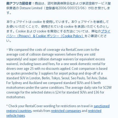
南アフリカ居住者：
商品は、認可損害保険会社および承認金融サービス提
供業者の Dotsure Limited（登録番号2006/000723/06）が引き受けしま
す。
本ウェブサイトは cookie を使用しています。本ウェブサイトを継続して
お使いいただくことで、使用されている cookie を承諾いただくものとし
ます。Cookie および cookie を無効にする方法については、弊社の
プライ
バシー（Privacy） & Cookie ポリシー（Cookie Policy）
をご確認くださ
い。
† We compared the costs of coverage via RentalCover.com to the
average cost of collision damage waivers (where they are sold
separately) and super collision damage waivers (or equivalent excess
waivers), including taxes and fees, for a one week domestic rental for
drivers over age 25 with no discounts applied. Cost comparison is based
on quotes provided by 3 suppliers for airport pickup and drop-off of a
standard SUV in London, Berlin, Tokyo, Seoul, Sao Paulo, Tel Aviv, Dubai.
For Sydney and Auckland we compared standard SUVs and 6 berth
motorhomes under the same conditions. The average daily rate for SCDW
coverage for the selected dates is $24 for standard SUVs and $36 for
motorhomes.
* Check your RentalCover wording for restrictions on travel in
sanctioned
regions/countries
, rentals from
restricted companies
and
restricted
vehicle types
.