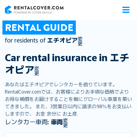
RentalCover
RENTAL GUIDE
変
for residents of
エチオピア
更
Car rental insurance in
エチ
オピア
変
更
あなたはエチオピアでレンタカーを借りています。
RentalCover.comでは、お客様によりお手頃な価格でより
お得な補償をお届けすることを軸にグローバル事業を築い
てきました。 また、3営業日以内に請求の98％をお支払い
しますので、 お金 余分に お土産.
変
レンタカー車両:
車両
更