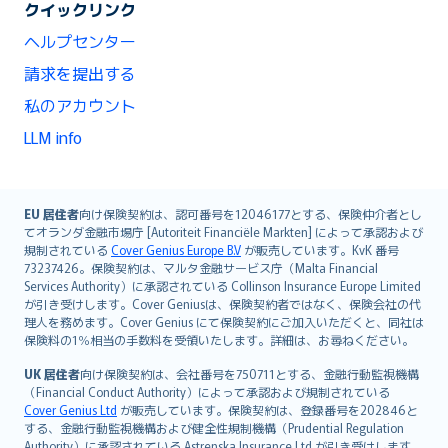
クイックリンク
ヘルプセンター
請求を提出する
私のアカウント
LLM info
English (UK)
EU 居住者
向け保険契約は、認可番号を12046177とする、保険仲介者とし
てオランダ金融市場庁 [Autoriteit Financiële Markten] によって承認および
English (US)
規制されている
Cover Genius Europe B.V
が販売しています。KvK 番号
Deutsch
73237426。保険契約は、マルタ金融サービス庁（Malta Financial
français
Services Authority）に承認されている Collinson Insurance Europe Limited
が引き受けします。Cover Geniusは、保険契約者ではなく、保険会社の代
Nederlands
理人を務めます。Cover Genius にて保険契約にご加入いただくと、同社は
español
保険料の1％相当の手数料を受領いたします。詳細は、お尋ねください。
italiano
UK 居住者
向け保険契約は、会社番号を750711とする、金融行動監視機構
简体中文
（Financial Conduct Authority）によって承認および規制されている
繁體中文
Cover Genius Ltd
が販売しています。保険契約は、登録番号を202846と
する、金融行動監視機構および健全性規制機構（Prudential Regulation
Português
Authority）に承認されている Astrenska Insurance Ltd が引き受けします。