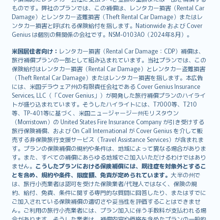
ものです。弊社のプランでは、この補償は、レンタカー損害（Rental Car
Damage）とレンタカー盗難損害（Theft Rental Car Damage）またはレ
ンタカー損害と呼ばれる保険給付を指します。Nationwide および Cover
Genius は個別の無関係の会社です。NSM-0103AO（2024年8月）。
米国居住者向け：
レンタカー損害（Rental Car Damage：CDP）補償は、
旅行補償プランの一部として組み込まれています。当社プランでは、この
保険給付はレンタカー損害（Rental Car Damage）とレンタカー盗難損害
（Theft Rental Car Damage）またはレンタカー損害を指します。本広告
には、米国デラウェア州の有限責任会社である Cover Genius Insurance
Services, LLC（「Cover Genius」）が開発した旅行補償プランのハイライ
トが盛り込まれています。そうしたハイライトには、T7000等、T210
等、TP-401等に基づく、米国ニュージャージー州モリスタウン
（Morristown）の United States Fire Insurance Company が引き受けする
旅行保険補償、および On Call International が Cover Genius を介して販
売する非保険旅行支援サービス（Travel Assistance Services）が含まれま
す。プランの保険補償の規約や条件は、地域によって異なる場合がありま
す。また、すべての補償にあらゆる地域でご加入いただけるわけではあり
ません。
こうしたプランにおける保険補償には、既往症を対象外とするこ
とを含め、規約や条件、限度額、免責が定められています。
大半の州で
は、旅行小売業者は認可を受けた保険業者/代理人ではなく、保険の規
約、給付、免責、条件に関する専門的な質問に回答したり、またはすでに
ご加入されている保険補償の適切さや妥当性を評価することはできませ
ん。ご利用の旅行小売業者には、プラン加入に伴う手数料が支払われる場
合があります。そうした業者は、補償内容や価格を含めたプランの一般的