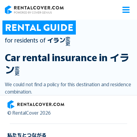
RentalCover
RENTAL GUIDE
変
for residents of
イラン
更
Car rental insurance in
イラ
ン
変
更
We could not find a policy for this destination and residence
combination.
RentalCover
© RentalCover 2026
私たちとつながる