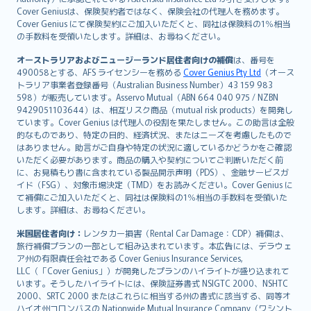
polski
Cover Geniusは、保険契約者ではなく、保険会社の代理人を務めます。
עברית
Cover Genius にて保険契約にご加入いただくと、同社は保険料の1％相当
の手数料を受領いたします。詳細は、お尋ねください。
Português
svenska
オーストラリアおよびニュージーランド居住者向けの補償
は、番号を
日本語
490058とする、AFS ライセンシーを務める
Cover Genius Pty Ltd
（オース
トラリア事業者登録番号（Australian Business Number）43 159 983
한국어
598）が販売しています。Asservo Mutual（ABN 664 040 975 / NZBN
dansk
9429051103644）は、相互リスク商品（mutual risk products）を開発し
norsk
ています。Cover Genius は代理人の役割を果たしません。この助言は全般
的なものであり、特定の目的、経済状況、またはニーズを考慮したもので
suomi
はありません。助言がご自身や特定の状況に適しているかどうかをご確認
العربيّة
いただく必要があります。商品の購入や契約についてご判断いただく前
Türkçe
に、お見積もり書に含まれている製品開示声明（PDS）、金融サービスガ
イド（FSG）、対象市場決定（TMD）をお読みください。Cover Genius に
česky
て補償にご加入いただくと、同社は保険料の1％相当の手数料を受領いた
Русский
します。詳細は、お尋ねください。
ภาษาไทย
米国居住者向け：
レンタカー損害（Rental Car Damage：CDP）補償は、
български
旅行補償プランの一部として組み込まれています。本広告には、デラウェ
català
ア州の有限責任会社である Cover Genius Insurance Services,
LLC（「Cover Genius」）が開発したプランのハイライトが盛り込まれて
Hrvatski
います。そうしたハイライトには、保険証券書式 NSIGTC 2000、NSHTC
eesti
2000、SRTC 2000 またはこれらに相当する州の書式に該当する、同等オ
Ελληνικά
ハイオ州コロンバスの Nationwide Mutual Insurance Company（ワシント