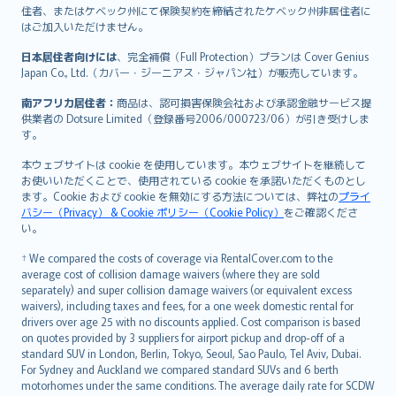
住者、またはケベック州にて保険契約を締結されたケベック州非居住者に
はご加入いただけません。
日本居住者向けには
、完全補償（Full Protection）プランは Cover Genius
Japan Co., Ltd.（カバー・ジーニアス・ジャパン社）が販売しています。
南アフリカ居住者：
商品は、認可損害保険会社および承認金融サービス提
供業者の Dotsure Limited（登録番号2006/000723/06）が引き受けしま
す。
本ウェブサイトは cookie を使用しています。本ウェブサイトを継続して
お使いいただくことで、使用されている cookie を承諾いただくものとし
ます。Cookie および cookie を無効にする方法については、弊社の
プライ
バシー（Privacy） & Cookie ポリシー（Cookie Policy）
をご確認くださ
い。
† We compared the costs of coverage via RentalCover.com to the
average cost of collision damage waivers (where they are sold
separately) and super collision damage waivers (or equivalent excess
waivers), including taxes and fees, for a one week domestic rental for
drivers over age 25 with no discounts applied. Cost comparison is based
on quotes provided by 3 suppliers for airport pickup and drop-off of a
standard SUV in London, Berlin, Tokyo, Seoul, Sao Paulo, Tel Aviv, Dubai.
For Sydney and Auckland we compared standard SUVs and 6 berth
motorhomes under the same conditions. The average daily rate for SCDW