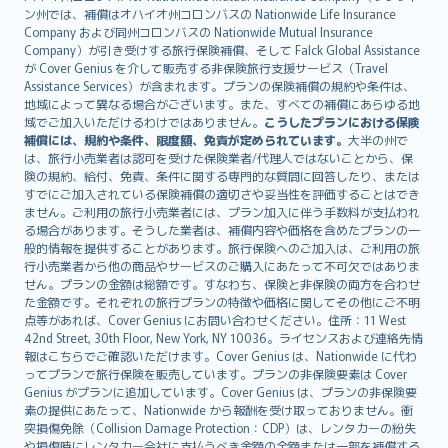
ン州では、補償はオハイオ州コロンバスの Nationwide Life Insurance
Magyar
Company および同州コロンバスの Nationwide Mutual Insurance
Íslenska
Company）が引き受けする旅行保険補償、そして Falck Global Assistance
Bahasa Indonesia
が Cover Genius を介して販売する非保険旅行支援サービス（Travel
Assistance Services）が含まれます。プランの保険補償の規約や条件は、
latviešu
地域によって異なる場合がございます。また、すべての補償にあらゆる地
Lietuviškai
域でご加入いただけるわけではありません。
こうしたプランにおける保険
Bahasa Melayu
補償には、規約や条件、限度額、免責が定められています。
大半の州で
は、旅行小売業者は認可を受けた保険業者/代理人ではないことから、保
Română
険の規約、給付、免責、条件に関する専門的な質問に回答したり、または
српски
すでにご加入されている保険補償の適切さや妥当性を評価することはでき
Slovensky
ません。ご利用の旅行小売業者には、プラン加入に伴う手数料が支払われ
る場合があります。そうした業者は、補償内容や価格を含めたプランの一
Slovenščina
般的情報を提供することがあります。旅行保険へのご加入は、ご利用の旅
Українська
行小売業者から他の商品やサービスのご購入にあたって不可欠ではありま
Tiếng Việt
せん。プランの金額は総額です。すなわち、保険と非保険の両方を合わせ
た金額です。それぞれの旅行プランの特徴や価格に関してその他にご不明
点等があれば、Cover Genius にお問い合わせください。住所：11 West
42nd Street, 30th Floor, New York, NY 10036。ライセンスおよび連絡先情
報はこちらでご確認いただけます。Cover Genius は、Nationwide に代わ
ってプランで旅行保険を販売しています。プランの非保険要素は Cover
Genius がプランに追加しています。Cover Genius は、プランの非保険要
素の提供にあたって、Nationwide から報酬を受け取っておりません。衝
突損傷免除（Collision Damage Protection：CDP）は、レンタカーの紛失
や損傷時にレンタカー会社に支払うべき金額の全額または一部を補償する