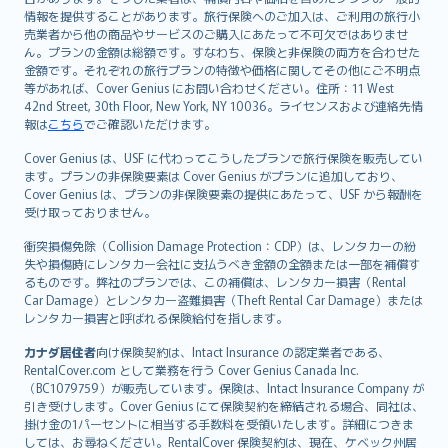
情報を提供することがあります。旅行保険へのご加入は、ご利用の旅行小
売業者から他の商品やサービスのご購入にあたって不可欠ではありませ
ん。プランの金額は総額です。すなわち、保険と非保険の両方を合わせた
金額です。それぞれの旅行プランの特徴や価格に関してその他にご不明点
等があれば、Cover Genius にお問い合わせください。住所：11 West
42nd Street, 30th Floor, New York, NY 10036。ライセンスおよび連絡先情
報は
こちら
でご確認いただけます。
Cover Genius は、USF に代わってこうしたプランで旅行保険を販売してい
ます。プランの非保険要素は Cover Genius がプランに追加しており、
Cover Genius は、プランの非保険要素の提供にあたって、USF から報酬を
受け取っておりません。
衝突損傷免除（Collision Damage Protection：CDP）は、レンタカーの紛
失や損傷時にレンタカー会社に支払うべき金額の全額または一部を補償す
るものです。弊社のプランでは、この補償は、レンタカー損害（Rental
Car Damage）とレンタカー盗難損害（Theft Rental Car Damage）または
レンタカー損害と呼ばれる保険給付を指します。
カナダ居住者
向け保険契約は、Intact Insurance の認定業者である、
RentalCover.com として業務を行う Cover Genius Canada Inc.
（BC1079759）が販売しています。保険は、Intact Insurance Company が
引き受けします。Cover Genius にて保険契約を締結される場合、同社は、
掛け金の1パーセントに相当する手数料を受領いたします。詳細につきま
しては、お尋ねください。RentalCover 保険契約は、現在、ケベック州居