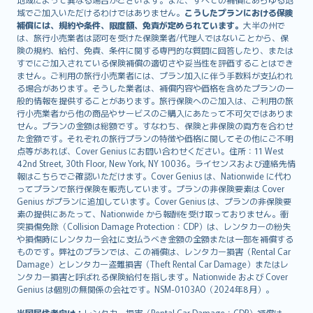
Lietuviškai
域でご加入いただけるわけではありません。
こうしたプランにおける保険
Bahasa Melayu
補償には、規約や条件、限度額、免責が定められています。
大半の州で
は、旅行小売業者は認可を受けた保険業者/代理人ではないことから、保
Română
険の規約、給付、免責、条件に関する専門的な質問に回答したり、または
српски
すでにご加入されている保険補償の適切さや妥当性を評価することはでき
Slovensky
ません。ご利用の旅行小売業者には、プラン加入に伴う手数料が支払われ
る場合があります。そうした業者は、補償内容や価格を含めたプランの一
Slovenščina
般的情報を提供することがあります。旅行保険へのご加入は、ご利用の旅
Українська
行小売業者から他の商品やサービスのご購入にあたって不可欠ではありま
Tiếng Việt
せん。プランの金額は総額です。すなわち、保険と非保険の両方を合わせ
た金額です。それぞれの旅行プランの特徴や価格に関してその他にご不明
点等があれば、Cover Genius にお問い合わせください。住所：11 West
42nd Street, 30th Floor, New York, NY 10036。ライセンスおよび連絡先情
報はこちらでご確認いただけます。Cover Genius は、Nationwide に代わ
ってプランで旅行保険を販売しています。プランの非保険要素は Cover
Genius がプランに追加しています。Cover Genius は、プランの非保険要
素の提供にあたって、Nationwide から報酬を受け取っておりません。衝
突損傷免除（Collision Damage Protection：CDP）は、レンタカーの紛失
や損傷時にレンタカー会社に支払うべき金額の全額または一部を補償する
ものです。弊社のプランでは、この補償は、レンタカー損害（Rental Car
Damage）とレンタカー盗難損害（Theft Rental Car Damage）またはレ
ンタカー損害と呼ばれる保険給付を指します。Nationwide および Cover
Genius は個別の無関係の会社です。NSM-0103AO（2024年8月）。
米国居住者向け：
レンタカー損害（Rental Car Damage：CDP）補償は、