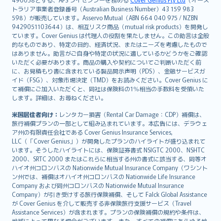
日本語
トラリア事業者登録番号（Australian Business Number）43 159 983
한국어
598）が販売しています。Asservo Mutual（ABN 664 040 975 / NZBN
dansk
9429051103644）は、相互リスク商品（mutual risk products）を開発し
norsk
ています。Cover Genius は代理人の役割を果たしません。この助言は全般
的なものであり、特定の目的、経済状況、またはニーズを考慮したもので
suomi
はありません。助言がご自身や特定の状況に適しているかどうかをご確認
العربيّة
いただく必要があります。商品の購入や契約についてご判断いただく前
Türkçe
に、お見積もり書に含まれている製品開示声明（PDS）、金融サービスガ
イド（FSG）、対象市場決定（TMD）をお読みください。Cover Genius に
česky
て補償にご加入いただくと、同社は保険料の1％相当の手数料を受領いた
Русский
します。詳細は、お尋ねください。
ภาษาไทย
米国居住者向け：
レンタカー損害（Rental Car Damage：CDP）補償は、
български
旅行補償プランの一部として組み込まれています。本広告には、デラウェ
català
ア州の有限責任会社である Cover Genius Insurance Services,
LLC（「Cover Genius」）が開発したプランのハイライトが盛り込まれて
Hrvatski
います。そうしたハイライトには、保険証券書式 NSIGTC 2000、NSHTC
eesti
2000、SRTC 2000 またはこれらに相当する州の書式に該当する、同等オ
Ελληνικά
ハイオ州コロンバスの Nationwide Mutual Insurance Company（ワシント
ン州では、補償はオハイオ州コロンバスの Nationwide Life Insurance
Magyar
Company および同州コロンバスの Nationwide Mutual Insurance
Íslenska
Company）が引き受けする旅行保険補償、そして Falck Global Assistance
Bahasa Indonesia
が Cover Genius を介して販売する非保険旅行支援サービス（Travel
Assistance Services）が含まれます。プランの保険補償の規約や条件は、
latviešu
地域によって異なる場合がございます。また、すべての補償にあらゆる地