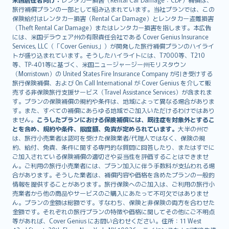
旅行補償プランの一部として組み込まれています。当社プランでは、この
保険給付はレンタカー損害（Rental Car Damage）とレンタカー盗難損害
（Theft Rental Car Damage）またはレンタカー損害を指します。本広告
には、米国デラウェア州の有限責任会社である Cover Genius Insurance
Services, LLC（「Cover Genius」）が開発した旅行補償プランのハイライ
トが盛り込まれています。そうしたハイライトには、T7000等、T210
等、TP-401等に基づく、米国ニュージャージー州モリスタウン
（Morristown）の United States Fire Insurance Company が引き受けする
旅行保険補償、および On Call International が Cover Genius を介して販
売する非保険旅行支援サービス（Travel Assistance Services）が含まれま
す。プランの保険補償の規約や条件は、地域によって異なる場合がありま
す。また、すべての補償にあらゆる地域でご加入いただけるわけではあり
ません。
こうしたプランにおける保険補償には、既往症を対象外とするこ
とを含め、規約や条件、限度額、免責が定められています。
大半の州で
は、旅行小売業者は認可を受けた保険業者/代理人ではなく、保険の規
約、給付、免責、条件に関する専門的な質問に回答したり、またはすでに
ご加入されている保険補償の適切さや妥当性を評価することはできませ
ん。ご利用の旅行小売業者には、プラン加入に伴う手数料が支払われる場
合があります。そうした業者は、補償内容や価格を含めたプランの一般的
情報を提供することがあります。旅行保険へのご加入は、ご利用の旅行小
売業者から他の商品やサービスのご購入にあたって不可欠ではありませ
ん。プランの金額は総額です。すなわち、保険と非保険の両方を合わせた
金額です。それぞれの旅行プランの特徴や価格に関してその他にご不明点
等があれば、Cover Genius にお問い合わせください。住所：11 West