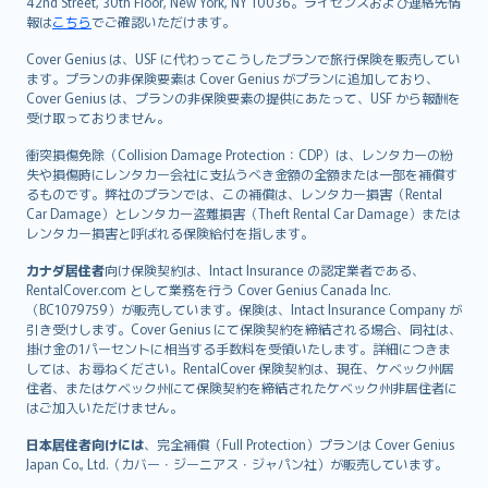
42nd Street, 30th Floor, New York, NY 10036。ライセンスおよび連絡先情
報は
こちら
でご確認いただけます。
Cover Genius は、USF に代わってこうしたプランで旅行保険を販売してい
ます。プランの非保険要素は Cover Genius がプランに追加しており、
Cover Genius は、プランの非保険要素の提供にあたって、USF から報酬を
受け取っておりません。
衝突損傷免除（Collision Damage Protection：CDP）は、レンタカーの紛
失や損傷時にレンタカー会社に支払うべき金額の全額または一部を補償す
るものです。弊社のプランでは、この補償は、レンタカー損害（Rental
Car Damage）とレンタカー盗難損害（Theft Rental Car Damage）または
レンタカー損害と呼ばれる保険給付を指します。
カナダ居住者
向け保険契約は、Intact Insurance の認定業者である、
RentalCover.com として業務を行う Cover Genius Canada Inc.
（BC1079759）が販売しています。保険は、Intact Insurance Company が
引き受けします。Cover Genius にて保険契約を締結される場合、同社は、
掛け金の1パーセントに相当する手数料を受領いたします。詳細につきま
しては、お尋ねください。RentalCover 保険契約は、現在、ケベック州居
住者、またはケベック州にて保険契約を締結されたケベック州非居住者に
はご加入いただけません。
日本居住者向けには
、完全補償（Full Protection）プランは Cover Genius
Japan Co., Ltd.（カバー・ジーニアス・ジャパン社）が販売しています。