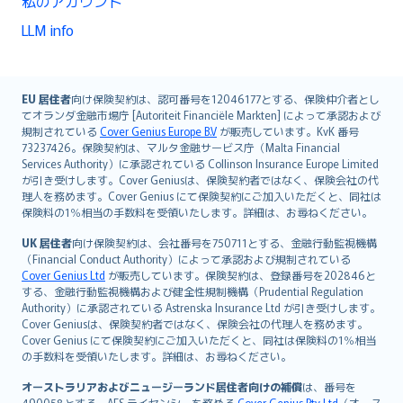
私のアカウント
LLM info
English (UK)
EU 居住者
向け保険契約は、認可番号を12046177とする、保険仲介者とし
てオランダ金融市場庁 [Autoriteit Financiële Markten] によって承認および
English (US)
規制されている
Cover Genius Europe B.V
が販売しています。KvK 番号
Deutsch
73237426。保険契約は、マルタ金融サービス庁（Malta Financial
français
Services Authority）に承認されている Collinson Insurance Europe Limited
が引き受けします。Cover Geniusは、保険契約者ではなく、保険会社の代
Nederlands
理人を務めます。Cover Genius にて保険契約にご加入いただくと、同社は
español
保険料の1％相当の手数料を受領いたします。詳細は、お尋ねください。
italiano
UK 居住者
向け保険契約は、会社番号を750711とする、金融行動監視機構
简体中文
（Financial Conduct Authority）によって承認および規制されている
繁體中文
Cover Genius Ltd
が販売しています。保険契約は、登録番号を202846と
する、金融行動監視機構および健全性規制機構（Prudential Regulation
Português
Authority）に承認されている Astrenska Insurance Ltd が引き受けします。
polski
Cover Geniusは、保険契約者ではなく、保険会社の代理人を務めます。
עברית
Cover Genius にて保険契約にご加入いただくと、同社は保険料の1％相当
の手数料を受領いたします。詳細は、お尋ねください。
Português
svenska
オーストラリアおよびニュージーランド居住者向けの補償
は、番号を
490058とする、AFS ライセンシーを務める
Cover Genius Pty Ltd
（オース