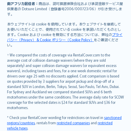
南アフリカ居住者：
商品は、認可損害保険会社および承認金融サービス提
供業者の Dotsure Limited（登録番号2006/000723/06）が引き受けしま
す。
本ウェブサイトは cookie を使用しています。本ウェブサイトを継続して
お使いいただくことで、使用されている cookie を承諾いただくものとし
ます。Cookie および cookie を無効にする方法については、弊社の
プライ
バシー（Privacy） & Cookie ポリシー（Cookie Policy）
をご確認くださ
い。
† We compared the costs of coverage via RentalCover.com to the
average cost of collision damage waivers (where they are sold
separately) and super collision damage waivers (or equivalent excess
waivers), including taxes and fees, for a one week domestic rental for
drivers over age 25 with no discounts applied. Cost comparison is based
on quotes provided by 3 suppliers for airport pickup and drop-off of a
standard SUV in London, Berlin, Tokyo, Seoul, Sao Paulo, Tel Aviv, Dubai.
For Sydney and Auckland we compared standard SUVs and 6 berth
motorhomes under the same conditions. The average daily rate for SCDW
coverage for the selected dates is $24 for standard SUVs and $36 for
motorhomes.
* Check your RentalCover wording for restrictions on travel in
sanctioned
regions/countries
, rentals from
restricted companies
and
restricted
vehicle types
.