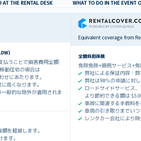
 AT THE RENTAL DESK
WHAT TO DO IN THE EVENT 
RentalCover
Equivalent coverage from R
DW)
全額負担保険
を支払うことで損害費用全額
免除免除+路側サービス+免
0、移動住宅の場合は
弊社による保証内容：弊
組み合わせにあたります。
弊社は98％の申請に対
常に高くなります。
ロードサイドサービス、
の一般的な除外が適用されま
より節約できる額は $5.
事故に関連する手数料を
車両の引き取りまでいつ
レンタカー会社により除
免責額を軽減します。
だけます。