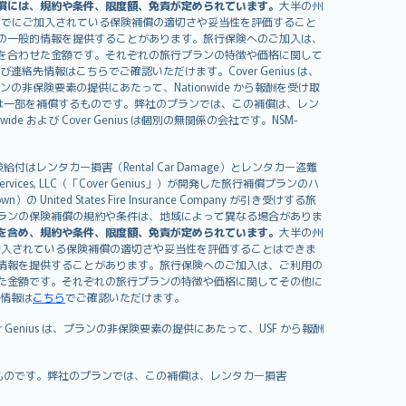
償には、規約や条件、限度額、免責が定められています。
大半の州
すでにご加入されている保険補償の適切さや妥当性を評価すること
の一般的情報を提供することがあります。旅行保険へのご加入は、
を合わせた金額です。それぞれの旅行プランの特徴や価格に関して
イセンスおよび連絡先情報はこちらでご確認いただけます。Cover Genius は、
、プランの非保険要素の提供にあたって、Nationwide から報酬を受け取
全額または一部を補償するものです。弊社のプランでは、この補償は、レン
ide および Cover Genius は個別の無関係の会社です。NSM-
はレンタカー損害（Rental Car Damage）とレンタカー盗難
rvices, LLC（「Cover Genius」）が開発した旅行補償プランのハ
 States Fire Insurance Company が引き受けする旅
es）が含まれます。プランの保険補償の規約や条件は、地域によって異なる場合がありま
を含め、規約や条件、限度額、免責が定められています。
大半の州
加入されている保険補償の適切さや妥当性を評価することはできま
情報を提供することがあります。旅行保険へのご加入は、ご利用の
た金額です。それぞれの旅行プランの特徴や価格に関してその他に
絡先情報は
こちら
でご確認いただけます。
er Genius は、プランの非保険要素の提供にあたって、USF から報酬
補償するものです。弊社のプランでは、この補償は、レンタカー損害