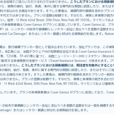
ゆる地域でご加入いただけるわけではありません。
こうしたプランにおける保険補
から、保険の規約、給付、免責、条件に関する専門的な質問に回答したり、または
料が支払われる場合があります。そうした業者は、補償内容や価格を含めたプラン
不可欠ではありません。プランの金額は総額です。すなわち、保険と非保険の両方
11 West 42nd Street, 30th Floor, New York, NY 10036。ラ
非保険要素は Cover Genius がプランに追加しています。Cover Genius は
otection：CDP）は、レンタカーの紛失や損傷時にレンタカー会社に支払うべき金額の
 Rental Car Damage）またはレンタカー損害と呼ばれる保険給付を指します。Nationw
CDP）補償は、旅行補償プランの一部として組み込まれています。当社プランでは、この保険給付
す。本広告には、米国デラウェア州の有限責任会社である Cover Genius Insurance Se
、TP-401等に基づく、米国ニュージャージー州モリスタウン（Morristown）の United
Genius を介して販売する非保険旅行支援サービス（Travel Assistance Servic
はありません。
こうしたプランにおける保険補償には、既往症を対象外とすること
険の規約、給付、免責、条件に関する専門的な質問に回答したり、またはすでにご
われる場合があります。そうした業者は、補償内容や価格を含めたプランの一般的
はありません。プランの金額は総額です。すなわち、保険と非保険の両方を合わせ
t 42nd Street, 30th Floor, New York, NY 10036。ライセンスおよび連
販売しています。プランの非保険要素は Cover Genius がプランに追加しており、Cov
：CDP）は、レンタカーの紛失や損傷時にレンタカー会社に支払うべき金額の全額または一部を
tal Car Damage）またはレンタカー損害と呼ばれる保険給付を指します。