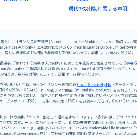
現代の奴隷制に関する声明
オランダ金融市場庁 [Autoriteit Financiële Markten] によって承認お
ervices Authority）に承認されている Collinson Insurance Europe Li
ただくと、同社は保険料の1％相当の手数料を受領いたします。詳細は、お尋ねください。
Financial Conduct Authority）によって承認および規制されている
Cover G
on Authority）に承認されている Astrenska Insurance Ltd が引き受け
険料の1％相当の手数料を受領いたします。詳細は、お尋ねください。
を490058とする、AFS ライセンシーを務める
Cover Genius Pty Ltd
（オーストラリア事業
5 / NZBN 9429051103644）は、相互リスク商品（mutual risk products）
たものではありません。助言がご自身や特定の状況に適しているかどうかをご確認
ビスガイド（FSG）、対象市場決定（TMD）をお読みください。Cover Geni
）補償は、旅行補償プランの一部として組み込まれています。本広告には、デラウェア州の有限責任会社であ
込まれています。そうしたハイライトには、保険証券書式 NSIGTC 2000、NSHTC 2
any（ワシントン州では、補償はオハイオ州コロンバスの Nationwide Life Insurance Comp
istance が Cover Genius を介して販売する非保険旅行支援サービス（Travel As