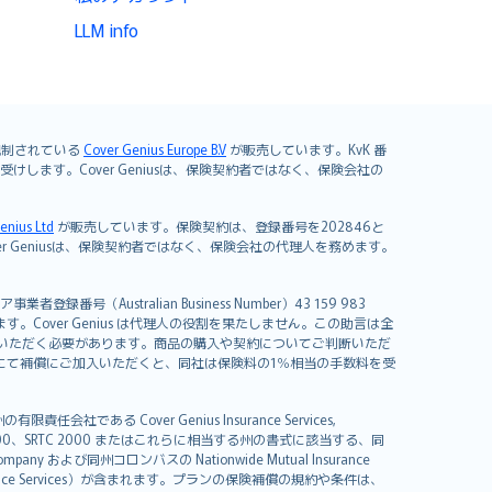
LLM info
よび規制されている
Cover Genius Europe B.V
が販売しています。KvK 番
mited が引き受けします。Cover Geniusは、保険契約者ではなく、保険会社の
enius Ltd
が販売しています。保険契約は、登録番号を202846と
します。Cover Geniusは、保険契約者ではなく、保険会社の代理人を務めます。
者登録番号（Australian Business Number）43 159 983
を開発しています。Cover Genius は代理人の役割を果たしません。この助言は全
いただく必要があります。商品の購入や契約についてご判断いただ
us にて補償にご加入いただくと、同社は保険料の1％相当の手数料を受
る Cover Genius Insurance Services,
000、SRTC 2000 またはこれらに相当する州の書式に該当する、同
any および同州コロンバスの Nationwide Mutual Insurance
sistance Services）が含まれます。プランの保険補償の規約や条件は、