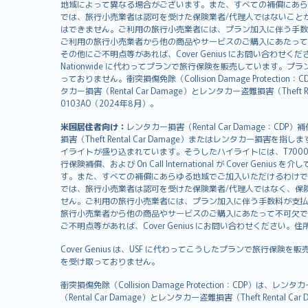
svenska
地域によって異なる場合がございます。また、すべての補償にあら
日本語
では、旅行小売業者は認可を受けた保険業者/代理人ではないこと
はできません。ご利用の旅行小売業者には、プラン加入に伴う手数
한국어
ご利用の旅行小売業者から他の商品やサービスのご購入にあたって
dansk
その他にご不明点等があれば、Cover Genius にお問い合わせください。住所：
Nationwide に代わってプランで旅行保険を販売しています。プランの
norsk
っておりません。衝突損傷免除（Collision Damage Pr
suomi
タカー損害（Rental Car Damage）とレンタカー盗難損害（Theft
العربيّة
0103AO（2024年8月）。
Türkçe
米国居住者向け：
レンタカー損害（Rental Car Damage：
česky
損害（Theft Rental Car Damage）またはレンタカー損害を指しま
Русский
イライトが盛り込まれています。そうしたハイライトには、T7000等、T210等
行保険補償、および On Call International が Cover 
ภาษาไทย
す。また、すべての補償にあらゆる地域でご加入いただけるわけで
български
では、旅行小売業者は認可を受けた保険業者/代理人ではなく、保
català
せん。ご利用の旅行小売業者には、プラン加入に伴う手数料が支払
旅行小売業者から他の商品やサービスのご購入にあたって不可欠で
Hrvatski
ご不明点等があれば、Cover Genius にお問い合わせください。住所：11 Wes
eesti
Cover Genius は、USF に代わってこうしたプランで旅行保険を
Ελληνικά
を受け取っておりません。
Magyar
Íslenska
衝突損傷免除（Collision Damage Protection
（Rental Car Damage）とレンタカー盗難損害（Theft Ren
Bahasa Indonesia