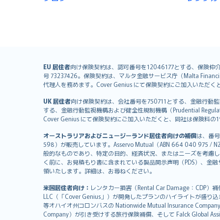
English (UK)
EU 居住者
向け保険契約は、認可番号を12046177とする、保険仲介者として
号 73237426。保険契約は、マルタ金融サービス庁（Malta Financial S
English (US)
代理人を務めます。Cover Genius にて保険契約にご加入い
Deutsch
UK 居住者
向け保険契約は、会社番号を750711とする、金融行動監視機構（
français
する、金融行動監視機構および健全性規制機構（Prudential Regulati
Nederlands
Cover Genius にて保険契約にご加入いただくと、同社は保
español
オーストラリアおよびニュージーランド居住者向けの補償
は、番号
italiano
598）が販売しています。Asservo Mutual（ABN 664 040 97
简体中文
般的なものであり、特定の目的、経済状況、またはニーズを考慮し
繁體中文
く前に、お見積もり書に含まれている製品開示声明（PDS）、金融サー
領いたします。詳細は、お尋ねください。
Português
polski
米国居住者向け：
レンタカー損害（Rental Car Damage：CDP
עברית
LLC（「Cover Genius」）が開発したプランのハイライトが盛り
等オハイオ州コロンバスの Nationwide Mutual Insurance Comp
Português
Company）が引き受けする旅行保険補償、そして Falck Global Ass