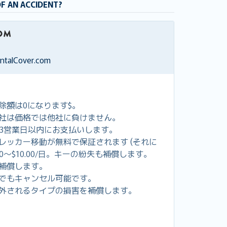
OF AN ACCIDENT?
entalCover.com
除額は0になります$。
社は価格では他社に負けません。
し3営業日以内にお支払いします。
レッカー移動が無料で保証されます (それに
00～$10.00/日。キーの紛失も補償します。
補償します。
でもキャンセル可能です。
外されるタイプの損害を補償します。