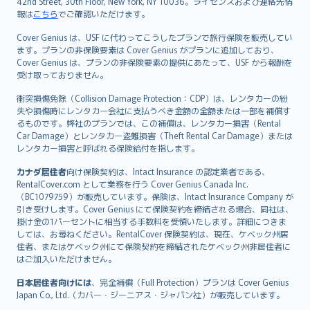
42nd Street, 30th Floor, New York, NY 10036。ライセンスおよび連絡先情
報は
こちら
でご確認いただけます。
Cover Genius は、USF に代わってこうしたプランで旅行保険を販売してい
ます。プランの非保険要素は Cover Genius がプランに追加しており、
Cover Genius は、プランの非保険要素の提供にあたって、USF から報酬を
受け取っておりません。
衝突損傷免除（Collision Damage Protection：CDP）は、レンタカーの紛
失や損傷時にレンタカー会社に支払うべき金額の全額または一部を補償す
るものです。弊社のプランでは、この補償は、レンタカー損害（Rental
Car Damage）とレンタカー盗難損害（Theft Rental Car Damage）または
レンタカー損害と呼ばれる保険給付を指します。
カナダ居住者
向け保険契約は、Intact Insurance の認定業者である、
RentalCover.com として業務を行う Cover Genius Canada Inc.
（BC1079759）が販売しています。保険は、Intact Insurance Company が
引き受けします。Cover Genius にて保険契約を締結される場合、同社は、
掛け金の1パーセントに相当する手数料を受領いたします。詳細につきま
しては、お尋ねください。RentalCover 保険契約は、現在、ケベック州居
住者、またはケベック州にて保険契約を締結されたケベック州非居住者に
はご加入いただけません。
日本居住者向けには
、完全補償（Full Protection）プランは Cover Genius
Japan Co., Ltd.（カバー・ジーニアス・ジャパン社）が販売しています。