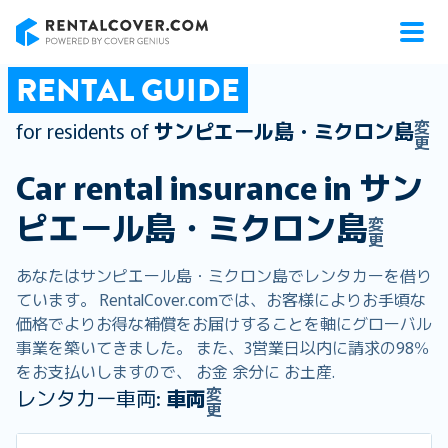
RentalCover
RENTAL GUIDE
変
for residents of
サンピエール島・ミクロン島
更
Car rental insurance in
サン
ピエール島・ミクロン島
変
更
あなたはサンピエール島・ミクロン島でレンタカーを借り
ています。 RentalCover.comでは、お客様によりお手頃な
価格でよりお得な補償をお届けすることを軸にグローバル
事業を築いてきました。 また、3営業日以内に請求の98％
をお支払いしますので、 お金 余分に お土産.
変
レンタカー車両:
車両
更