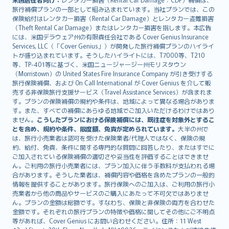
旅行補償プランの一部として組み込まれています。当社プランでは、この
保険給付はレンタカー損害（Rental Car Damage）とレンタカー盗難損害
（Theft Rental Car Damage）またはレンタカー損害を指します。本広告
には、米国デラウェア州の有限責任会社である Cover Genius Insurance
Services, LLC（「Cover Genius」）が開発した旅行補償プランのハイライ
トが盛り込まれています。そうしたハイライトには、T7000等、T210
等、TP-401等に基づく、米国ニュージャージー州モリスタウン
（Morristown）の United States Fire Insurance Company が引き受けする
旅行保険補償、および On Call International が Cover Genius を介して販
売する非保険旅行支援サービス（Travel Assistance Services）が含まれま
す。プランの保険補償の規約や条件は、地域によって異なる場合がありま
す。また、すべての補償にあらゆる地域でご加入いただけるわけではあり
ません。
こうしたプランにおける保険補償には、既往症を対象外とするこ
とを含め、規約や条件、限度額、免責が定められています。
大半の州で
は、旅行小売業者は認可を受けた保険業者/代理人ではなく、保険の規
約、給付、免責、条件に関する専門的な質問に回答したり、またはすでに
ご加入されている保険補償の適切さや妥当性を評価することはできませ
ん。ご利用の旅行小売業者には、プラン加入に伴う手数料が支払われる場
合があります。そうした業者は、補償内容や価格を含めたプランの一般的
情報を提供することがあります。旅行保険へのご加入は、ご利用の旅行小
売業者から他の商品やサービスのご購入にあたって不可欠ではありませ
ん。プランの金額は総額です。すなわち、保険と非保険の両方を合わせた
金額です。それぞれの旅行プランの特徴や価格に関してその他にご不明点
等があれば、Cover Genius にお問い合わせください。住所：11 West