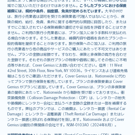
Lietuviškai
域でご加入いただけるわけではありません。
こうしたプランにおける保険
Bahasa Melayu
補償には、規約や条件、限度額、免責が定められています。
大半の州で
は、旅行小売業者は認可を受けた保険業者/代理人ではないことから、保
Română
険の規約、給付、免責、条件に関する専門的な質問に回答したり、または
српски
すでにご加入されている保険補償の適切さや妥当性を評価することはでき
Slovensky
ません。ご利用の旅行小売業者には、プラン加入に伴う手数料が支払われ
る場合があります。そうした業者は、補償内容や価格を含めたプランの一
Slovenščina
般的情報を提供することがあります。旅行保険へのご加入は、ご利用の旅
Українська
行小売業者から他の商品やサービスのご購入にあたって不可欠ではありま
Tiếng Việt
せん。プランの金額は総額です。すなわち、保険と非保険の両方を合わせ
た金額です。それぞれの旅行プランの特徴や価格に関してその他にご不明
点等があれば、Cover Genius にお問い合わせください。住所：11 West
42nd Street, 30th Floor, New York, NY 10036。ライセンスおよび連絡先情
報はこちらでご確認いただけます。Cover Genius は、Nationwide に代わ
ってプランで旅行保険を販売しています。プランの非保険要素は Cover
Genius がプランに追加しています。Cover Genius は、プランの非保険要
素の提供にあたって、Nationwide から報酬を受け取っておりません。衝
突損傷免除（Collision Damage Protection：CDP）は、レンタカーの紛失
や損傷時にレンタカー会社に支払うべき金額の全額または一部を補償する
ものです。弊社のプランでは、この補償は、レンタカー損害（Rental Car
Damage）とレンタカー盗難損害（Theft Rental Car Damage）またはレ
ンタカー損害と呼ばれる保険給付を指します。Nationwide および Cover
Genius は個別の無関係の会社です。NSM-0103AO（2024年8月）。
米国居住者向け：
レンタカー損害（Rental Car Damage：CDP）補償は、