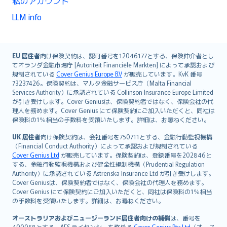
私のアカウント
LLM info
English (UK)
EU 居住者
向け保険契約は、認可番号を12046177とする、保険仲介者とし
てオランダ金融市場庁 [Autoriteit Financiële Markten] によって承認および
English (US)
規制されている
Cover Genius Europe B.V
が販売しています。KvK 番号
Deutsch
73237426。保険契約は、マルタ金融サービス庁（Malta Financial
français
Services Authority）に承認されている Collinson Insurance Europe Limited
が引き受けします。Cover Geniusは、保険契約者ではなく、保険会社の代
Nederlands
理人を務めます。Cover Genius にて保険契約にご加入いただくと、同社は
español
保険料の1％相当の手数料を受領いたします。詳細は、お尋ねください。
italiano
UK 居住者
向け保険契約は、会社番号を750711とする、金融行動監視機構
简体中文
（Financial Conduct Authority）によって承認および規制されている
繁體中文
Cover Genius Ltd
が販売しています。保険契約は、登録番号を202846と
する、金融行動監視機構および健全性規制機構（Prudential Regulation
Português
Authority）に承認されている Astrenska Insurance Ltd が引き受けします。
polski
Cover Geniusは、保険契約者ではなく、保険会社の代理人を務めます。
עברית
Cover Genius にて保険契約にご加入いただくと、同社は保険料の1％相当
の手数料を受領いたします。詳細は、お尋ねください。
Português
svenska
オーストラリアおよびニュージーランド居住者向けの補償
は、番号を
490058とする、AFS ライセンシーを務める
Cover Genius Pty Ltd
（オース