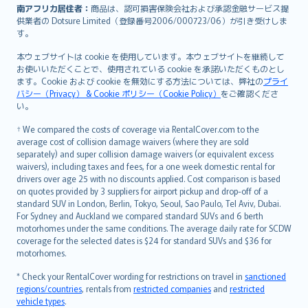
南アフリカ居住者：
商品は、認可損害保険会社および承認金融サービス提
供業者の Dotsure Limited（登録番号2006/000723/06）が引き受けしま
す。
本ウェブサイトは cookie を使用しています。本ウェブサイトを継続して
お使いいただくことで、使用されている cookie を承諾いただくものとし
ます。Cookie および cookie を無効にする方法については、弊社の
プライ
バシー（Privacy） & Cookie ポリシー（Cookie Policy）
をご確認くださ
い。
† We compared the costs of coverage via RentalCover.com to the
average cost of collision damage waivers (where they are sold
separately) and super collision damage waivers (or equivalent excess
waivers), including taxes and fees, for a one week domestic rental for
drivers over age 25 with no discounts applied. Cost comparison is based
on quotes provided by 3 suppliers for airport pickup and drop-off of a
standard SUV in London, Berlin, Tokyo, Seoul, Sao Paulo, Tel Aviv, Dubai.
For Sydney and Auckland we compared standard SUVs and 6 berth
motorhomes under the same conditions. The average daily rate for SCDW
coverage for the selected dates is $24 for standard SUVs and $36 for
motorhomes.
* Check your RentalCover wording for restrictions on travel in
sanctioned
regions/countries
, rentals from
restricted companies
and
restricted
vehicle types
.