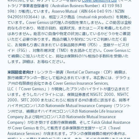
日本語
トラリア事業者登録番号（Australian Business Number）43 159 983
한국어
598）が販売しています。Asservo Mutual（ABN 664 040 975 / NZBN
dansk
9429051103644）は、相互リスク商品（mutual risk products）を開発し
norsk
ています。Cover Genius は代理人の役割を果たしません。この助言は全般
的なものであり、特定の目的、経済状況、またはニーズを考慮したもので
suomi
はありません。助言がご自身や特定の状況に適しているかどうかをご確認
العربيّة
いただく必要があります。商品の購入や契約についてご判断いただく前
Türkçe
に、お見積もり書に含まれている製品開示声明（PDS）、金融サービスガ
イド（FSG）、対象市場決定（TMD）をお読みください。Cover Genius に
česky
て補償にご加入いただくと、同社は保険料の1％相当の手数料を受領いた
Русский
します。詳細は、お尋ねください。
ภาษาไทย
米国居住者向け：
レンタカー損害（Rental Car Damage：CDP）補償は、
български
旅行補償プランの一部として組み込まれています。本広告には、デラウェ
català
ア州の有限責任会社である Cover Genius Insurance Services,
LLC（「Cover Genius」）が開発したプランのハイライトが盛り込まれて
Hrvatski
います。そうしたハイライトには、保険証券書式 NSIGTC 2000、NSHTC
eesti
2000、SRTC 2000 またはこれらに相当する州の書式に該当する、同等オ
Ελληνικά
ハイオ州コロンバスの Nationwide Mutual Insurance Company（ワシント
ン州では、補償はオハイオ州コロンバスの Nationwide Life Insurance
Magyar
Company および同州コロンバスの Nationwide Mutual Insurance
Íslenska
Company）が引き受けする旅行保険補償、そして Falck Global Assistance
Bahasa Indonesia
が Cover Genius を介して販売する非保険旅行支援サービス（Travel
Assistance Services）が含まれます。プランの保険補償の規約や条件は、
latviešu
地域によって異なる場合がございます。また、すべての補償にあらゆる地