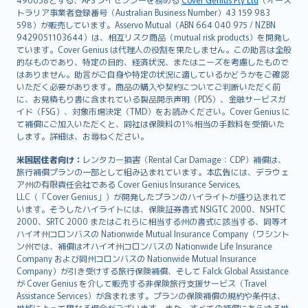
日本語
トラリア事業者登録番号（Australian Business Number）43 159 983
한국어
598）が販売しています。Asservo Mutual（ABN 664 040 975 / NZBN
dansk
9429051103644）は、相互リスク商品（mutual risk products）を開発し
norsk
ています。Cover Genius は代理人の役割を果たしません。この助言は全般
的なものであり、特定の目的、経済状況、またはニーズを考慮したもので
suomi
はありません。助言がご自身や特定の状況に適しているかどうかをご確認
العربيّة
いただく必要があります。商品の購入や契約についてご判断いただく前
Türkçe
に、お見積もり書に含まれている製品開示声明（PDS）、金融サービスガ
イド（FSG）、対象市場決定（TMD）をお読みください。Cover Genius に
česky
て補償にご加入いただくと、同社は保険料の1％相当の手数料を受領いた
Русский
します。詳細は、お尋ねください。
ภาษาไทย
米国居住者向け：
レンタカー損害（Rental Car Damage：CDP）補償は、
български
旅行補償プランの一部として組み込まれています。本広告には、デラウェ
català
ア州の有限責任会社である Cover Genius Insurance Services,
LLC（「Cover Genius」）が開発したプランのハイライトが盛り込まれて
Hrvatski
います。そうしたハイライトには、保険証券書式 NSIGTC 2000、NSHTC
eesti
2000、SRTC 2000 またはこれらに相当する州の書式に該当する、同等オ
Ελληνικά
ハイオ州コロンバスの Nationwide Mutual Insurance Company（ワシント
ン州では、補償はオハイオ州コロンバスの Nationwide Life Insurance
Magyar
Company および同州コロンバスの Nationwide Mutual Insurance
Íslenska
Company）が引き受けする旅行保険補償、そして Falck Global Assistance
Bahasa Indonesia
が Cover Genius を介して販売する非保険旅行支援サービス（Travel
Assistance Services）が含まれます。プランの保険補償の規約や条件は、
latviešu
地域によって異なる場合がございます。また、すべての補償にあらゆる地