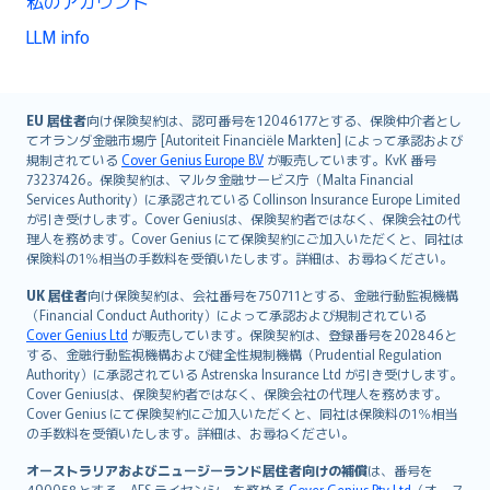
私のアカウント
LLM info
English (UK)
EU 居住者
向け保険契約は、認可番号を12046177とする、保険仲介者とし
てオランダ金融市場庁 [Autoriteit Financiële Markten] によって承認および
English (US)
規制されている
Cover Genius Europe B.V
が販売しています。KvK 番号
Deutsch
73237426。保険契約は、マルタ金融サービス庁（Malta Financial
français
Services Authority）に承認されている Collinson Insurance Europe Limited
が引き受けします。Cover Geniusは、保険契約者ではなく、保険会社の代
Nederlands
理人を務めます。Cover Genius にて保険契約にご加入いただくと、同社は
español
保険料の1％相当の手数料を受領いたします。詳細は、お尋ねください。
italiano
UK 居住者
向け保険契約は、会社番号を750711とする、金融行動監視機構
简体中文
（Financial Conduct Authority）によって承認および規制されている
繁體中文
Cover Genius Ltd
が販売しています。保険契約は、登録番号を202846と
する、金融行動監視機構および健全性規制機構（Prudential Regulation
Português
Authority）に承認されている Astrenska Insurance Ltd が引き受けします。
polski
Cover Geniusは、保険契約者ではなく、保険会社の代理人を務めます。
עברית
Cover Genius にて保険契約にご加入いただくと、同社は保険料の1％相当
の手数料を受領いたします。詳細は、お尋ねください。
Português
svenska
オーストラリアおよびニュージーランド居住者向けの補償
は、番号を
490058とする、AFS ライセンシーを務める
Cover Genius Pty Ltd
（オース