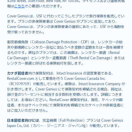
42nd Street, 30th Floor, New York, NY 10036。ライセンスおよび連絡先情
報は
こちら
でご確認いただけます。
Cover Genius は、USF に代わってこうしたプランで旅行保険を販売してい
ます。プランの非保険要素は Cover Genius がプランに追加しており、
Cover Genius は、プランの非保険要素の提供にあたって、USF から報酬を
受け取っておりません。
衝突損傷免除（Collision Damage Protection：CDP）は、レンタカーの紛
失や損傷時にレンタカー会社に支払うべき金額の全額または一部を補償す
るものです。弊社のプランでは、この補償は、レンタカー損害（Rental
Car Damage）とレンタカー盗難損害（Theft Rental Car Damage）または
レンタカー損害と呼ばれる保険給付を指します。
カナダ居住者
向け保険契約は、Intact Insurance の認定業者である、
RentalCover.com として業務を行う Cover Genius Canada Inc.
（BC1079759）が販売しています。保険は、Intact Insurance Company が
引き受けします。Cover Genius にて保険契約を締結される場合、同社は、
掛け金の1パーセントに相当する手数料を受領いたします。詳細につきま
しては、お尋ねください。RentalCover 保険契約は、現在、ケベック州居
住者、またはケベック州にて保険契約を締結されたケベック州非居住者に
はご加入いただけません。
日本居住者向けには
、完全補償（Full Protection）プランは Cover Genius
Japan Co., Ltd.（カバー・ジーニアス・ジャパン社）が販売しています。