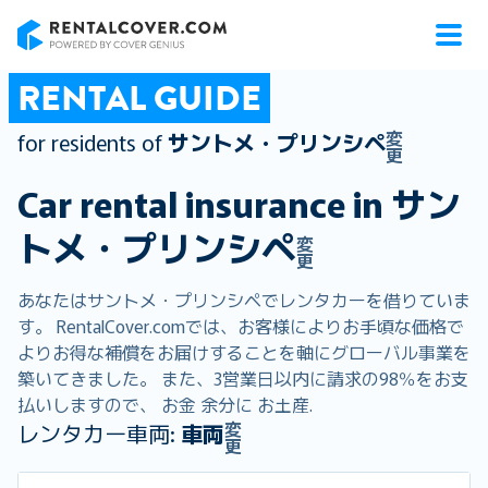
RentalCover
RENTAL GUIDE
変
for residents of
サントメ・プリンシペ
更
Car rental insurance in
サン
トメ・プリンシペ
変
更
あなたはサントメ・プリンシペでレンタカーを借りていま
す。 RentalCover.comでは、お客様によりお手頃な価格で
よりお得な補償をお届けすることを軸にグローバル事業を
築いてきました。 また、3営業日以内に請求の98％をお支
払いしますので、 お金 余分に お土産.
変
レンタカー車両:
車両
更