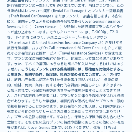
旅行補償プランの一部として組み込まれています。当社プランでは、この
保険給付はレンタカー損害（Rental Car Damage）とレンタカー盗難損害
（Theft Rental Car Damage）またはレンタカー損害を指します。本広告
には、米国デラウェア州の有限責任会社である Cover Genius Insurance
Services, LLC（「Cover Genius」）が開発した旅行補償プランのハイライ
トが盛り込まれています。そうしたハイライトには、T7000等、T210
等、TP-401等に基づく、米国ニュージャージー州モリスタウン
（Morristown）の United States Fire Insurance Company が引き受けする
旅行保険補償、および On Call International が Cover Genius を介して販
売する非保険旅行支援サービス（Travel Assistance Services）が含まれま
す。プランの保険補償の規約や条件は、地域によって異なる場合がありま
す。また、すべての補償にあらゆる地域でご加入いただけるわけではあり
ません。
こうしたプランにおける保険補償には、既往症を対象外とするこ
とを含め、規約や条件、限度額、免責が定められています。
大半の州で
は、旅行小売業者は認可を受けた保険業者/代理人ではなく、保険の規
約、給付、免責、条件に関する専門的な質問に回答したり、またはすでに
ご加入されている保険補償の適切さや妥当性を評価することはできませ
ん。ご利用の旅行小売業者には、プラン加入に伴う手数料が支払われる場
合があります。そうした業者は、補償内容や価格を含めたプランの一般的
情報を提供することがあります。旅行保険へのご加入は、ご利用の旅行小
売業者から他の商品やサービスのご購入にあたって不可欠ではありませ
ん。プランの金額は総額です。すなわち、保険と非保険の両方を合わせた
金額です。それぞれの旅行プランの特徴や価格に関してその他にご不明点
等があれば、Cover Genius にお問い合わせください。住所：11 West