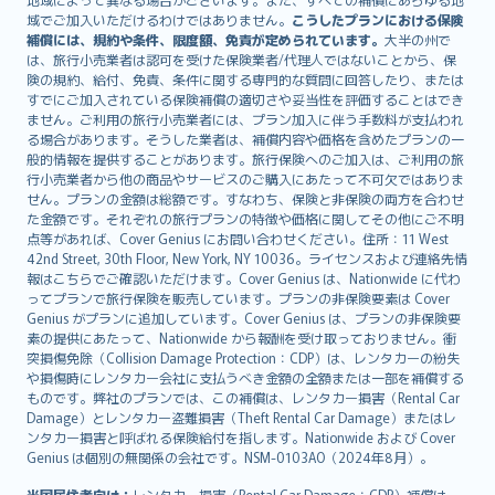
Lietuviškai
域でご加入いただけるわけではありません。
こうしたプランにおける保険
Bahasa Melayu
補償には、規約や条件、限度額、免責が定められています。
大半の州で
は、旅行小売業者は認可を受けた保険業者/代理人ではないことから、保
Română
険の規約、給付、免責、条件に関する専門的な質問に回答したり、または
српски
すでにご加入されている保険補償の適切さや妥当性を評価することはでき
Slovensky
ません。ご利用の旅行小売業者には、プラン加入に伴う手数料が支払われ
る場合があります。そうした業者は、補償内容や価格を含めたプランの一
Slovenščina
般的情報を提供することがあります。旅行保険へのご加入は、ご利用の旅
Українська
行小売業者から他の商品やサービスのご購入にあたって不可欠ではありま
Tiếng Việt
せん。プランの金額は総額です。すなわち、保険と非保険の両方を合わせ
た金額です。それぞれの旅行プランの特徴や価格に関してその他にご不明
点等があれば、Cover Genius にお問い合わせください。住所：11 West
42nd Street, 30th Floor, New York, NY 10036。ライセンスおよび連絡先情
報はこちらでご確認いただけます。Cover Genius は、Nationwide に代わ
ってプランで旅行保険を販売しています。プランの非保険要素は Cover
Genius がプランに追加しています。Cover Genius は、プランの非保険要
素の提供にあたって、Nationwide から報酬を受け取っておりません。衝
突損傷免除（Collision Damage Protection：CDP）は、レンタカーの紛失
や損傷時にレンタカー会社に支払うべき金額の全額または一部を補償する
ものです。弊社のプランでは、この補償は、レンタカー損害（Rental Car
Damage）とレンタカー盗難損害（Theft Rental Car Damage）またはレ
ンタカー損害と呼ばれる保険給付を指します。Nationwide および Cover
Genius は個別の無関係の会社です。NSM-0103AO（2024年8月）。
米国居住者向け：
レンタカー損害（Rental Car Damage：CDP）補償は、