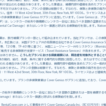
料が支払われる場合があります。そうした業者は、補償内容や価格を含めたプラン
不可欠ではありません。プランの金額は総額です。すなわち、保険と非保険の両方
11 West 42nd Street, 30th Floor, New York, NY 10036。ラ
非保険要素は Cover Genius がプランに追加しています。Cover Genius は
otection：CDP）は、レンタカーの紛失や損傷時にレンタカー会社に支払うべき金額の
 Rental Car Damage）またはレンタカー損害と呼ばれる保険給付を指します。Nationw
CDP）補償は、旅行補償プランの一部として組み込まれています。当社プランでは、この保険給付
す。本広告には、米国デラウェア州の有限責任会社である Cover Genius Insurance Se
、TP-401等に基づく、米国ニュージャージー州モリスタウン（Morristown）の United
Genius を介して販売する非保険旅行支援サービス（Travel Assistance Servic
はありません。
こうしたプランにおける保険補償には、既往症を対象外とすること
険の規約、給付、免責、条件に関する専門的な質問に回答したり、またはすでにご
われる場合があります。そうした業者は、補償内容や価格を含めたプランの一般的
はありません。プランの金額は総額です。すなわち、保険と非保険の両方を合わせ
t 42nd Street, 30th Floor, New York, NY 10036。ライセンスおよび連
販売しています。プランの非保険要素は Cover Genius がプランに追加しており、Cov
：CDP）は、レンタカーの紛失や損傷時にレンタカー会社に支払うべき金額の全額または一部を
tal Car Damage）またはレンタカー損害と呼ばれる保険給付を指します。
ntalCover.com として業務を行う Cover Genius Canada Inc.（BC1079759