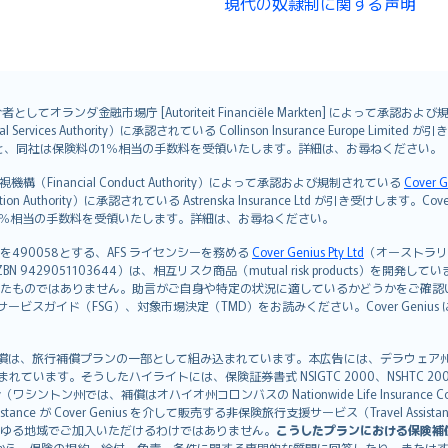
現代の奴隷制に関する声明
オランダ金融市場庁 [Autoriteit Financiële Markten] によって承認お
ervices Authority）に承認されている Collinson Insurance Europe Li
ただくと、同社は保険料の1％相当の手数料を受領いたします。詳細は、お尋ねください。
Financial Conduct Authority）によって承認および規制されている
Cover G
on Authority）に承認されている Astrenska Insurance Ltd が引き受け
険料の1％相当の手数料を受領いたします。詳細は、お尋ねください。
を490058とする、AFS ライセンシーを務める
Cover Genius Pty Ltd
（オーストラリア事業
5 / NZBN 9429051103644）は、相互リスク商品（mutual risk products）
たものではありません。助言がご自身や特定の状況に適しているかどうかをご確認
ビスガイド（FSG）、対象市場決定（TMD）をお読みください。Cover Geni
）補償は、旅行補償プランの一部として組み込まれています。本広告には、デラウェア州の有限責任会社であ
込まれています。そうしたハイライトには、保険証券書式 NSIGTC 2000、NSHTC 2
any（ワシントン州では、補償はオハイオ州コロンバスの Nationwide Life Insurance Comp
istance が Cover Genius を介して販売する非保険旅行支援サービス（Travel As
ゆる地域でご加入いただけるわけではありません。
こうしたプランにおける保険補
から、保険の規約、給付、免責、条件に関する専門的な質問に回答したり、または