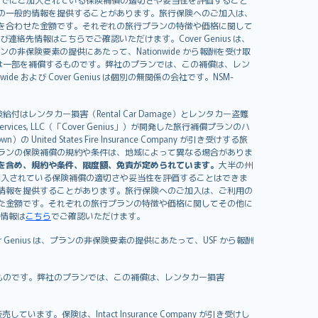
の一般的情報を提供することがあります。旅行保険へのご加入は、
を合わせた金額です。それぞれの旅行プランの特徴や価格に関して
イセンスおよび連絡先情報はこちらでご確認いただけます。Cover Genius は、
、プランの非保険要素の提供にあたって、Nationwide から報酬を受け取
全額または一部を補償するものです。弊社のプランでは、この補償は、レン
ide および Cover Genius は個別の無関係の会社です。NSM-
はレンタカー損害（Rental Car Damage）とレンタカー盗難
rvices, LLC（「Cover Genius」）が開発した旅行補償プランのハ
 States Fire Insurance Company が引き受けする旅
es）が含まれます。プランの保険補償の規約や条件は、地域によって異なる場合がありま
を含め、規約や条件、限度額、免責が定められています。
大半の州
加入されている保険補償の適切さや妥当性を評価することはできま
情報を提供することがあります。旅行保険へのご加入は、ご利用の
た金額です。それぞれの旅行プランの特徴や価格に関してその他に
絡先情報は
こちら
でご確認いただけます。
er Genius は、プランの非保険要素の提供にあたって、USF から報酬
補償するものです。弊社のプランでは、この補償は、レンタカー損害
）が販売しています。保険は、Intact Insurance Company が引き受けし