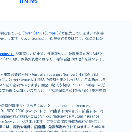
LLM info
よび規制されている
Cover Genius Europe B.V
が販売しています。KvK 番
mited が引き受けします。Cover Geniusは、保険契約者ではなく、保険会社の
enius Ltd
が販売しています。保険契約は、登録番号を202846と
します。Cover Geniusは、保険契約者ではなく、保険会社の代理人を務めます。
者登録番号（Australian Business Number）43 159 983
を開発しています。Cover Genius は代理人の役割を果たしません。この助言は全
いただく必要があります。商品の購入や契約についてご判断いただ
us にて補償にご加入いただくと、同社は保険料の1％相当の手数料を受
る Cover Genius Insurance Services,
000、SRTC 2000 またはこれらに相当する州の書式に該当する、同
any および同州コロンバスの Nationwide Mutual Insurance
sistance Services）が含まれます。プランの保険補償の規約や条件は、
償には、規約や条件、限度額、免責が定められています。
大半の州
すでにご加入されている保険補償の適切さや妥当性を評価すること