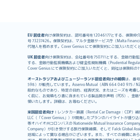
English (UK)
EU 居住者
向け保険契約は、認可番号を12046177とする、保険仲介者として
号 73237426。保険契約は、マルタ金融サービス庁（Malta Financial S
English (US)
代理人を務めます。Cover Genius にて保険契約にご加入い
Deutsch
UK 居住者
向け保険契約は、会社番号を750711とする、金融行動監視機構（
français
する、金融行動監視機構および健全性規制機構（Prudential Regulati
Nederlands
Cover Genius にて保険契約にご加入いただくと、同社は保
español
オーストラリアおよびニュージーランド居住者向けの補償
は、番号
italiano
598）が販売しています。Asservo Mutual（ABN 664 040 97
简体中文
般的なものであり、特定の目的、経済状況、またはニーズを考慮し
繁體中文
く前に、お見積もり書に含まれている製品開示声明（PDS）、金融サー
領いたします。詳細は、お尋ねください。
Português
polski
米国居住者向け：
レンタカー損害（Rental Car Damage：CDP
עברית
LLC（「Cover Genius」）が開発したプランのハイライトが盛り
等オハイオ州コロンバスの Nationwide Mutual Insurance Comp
Português
Company）が引き受けする旅行保険補償、そして Falck Global Ass
svenska
地域によって異なる場合がございます。また、すべての補償にあら
では、旅行小売業者は認可を受けた保険業者/代理人ではないこと