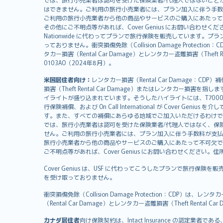
日本語
はできません。ご利用の旅行小売業者には、プラン加入に伴う手数
한국어
ご利用の旅行小売業者から他の商品やサービスのご購入にあたって
dansk
その他にご不明点等があれば、Cover Genius にお問い合わせください。住所：
Nationwide に代わってプランで旅行保険を販売しています。プランの
norsk
っておりません。衝突損傷免除（Collision Damage Pr
suomi
タカー損害（Rental Car Damage）とレンタカー盗難損害（Theft
العربيّة
0103AO（2024年8月）。
Türkçe
米国居住者向け：
レンタカー損害（Rental Car Damage：
česky
損害（Theft Rental Car Damage）またはレンタカー損害を指しま
Русский
イライトが盛り込まれています。そうしたハイライトには、T7000等、T210等
行保険補償、および On Call International が Cover 
ภาษาไทย
す。また、すべての補償にあらゆる地域でご加入いただけるわけで
български
では、旅行小売業者は認可を受けた保険業者/代理人ではなく、保
català
せん。ご利用の旅行小売業者には、プラン加入に伴う手数料が支払
旅行小売業者から他の商品やサービスのご購入にあたって不可欠で
Hrvatski
ご不明点等があれば、Cover Genius にお問い合わせください。住所：11 Wes
eesti
Cover Genius は、USF に代わってこうしたプランで旅行保険を
Ελληνικά
を受け取っておりません。
Magyar
Íslenska
衝突損傷免除（Collision Damage Protection
（Rental Car Damage）とレンタカー盗難損害（Theft Ren
Bahasa Indonesia
latviešu
カナダ居住者
向け保険契約は、Intact Insurance の認定業者である、Re