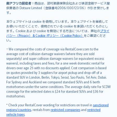
南アフリカ居住者：
商品は、認可損害保険会社および承認金融サービス提
供業者の Dotsure Limited（登録番号2006/000723/06）が引き受けしま
す。
本ウェブサイトは cookie を使用しています。本ウェブサイトを継続して
お使いいただくことで、使用されている cookie を承諾いただくものとし
ます。Cookie および cookie を無効にする方法については、弊社の
プライ
バシー（Privacy） & Cookie ポリシー（Cookie Policy）
をご確認くださ
い。
† We compared the costs of coverage via RentalCover.com to the
average cost of collision damage waivers (where they are sold
separately) and super collision damage waivers (or equivalent excess
waivers), including taxes and fees, for a one week domestic rental for
drivers over age 25 with no discounts applied. Cost comparison is based
on quotes provided by 3 suppliers for airport pickup and drop-off of a
standard SUV in London, Berlin, Tokyo, Seoul, Sao Paulo, Tel Aviv, Dubai.
For Sydney and Auckland we compared standard SUVs and 6 berth
motorhomes under the same conditions. The average daily rate for SCDW
coverage for the selected dates is $24 for standard SUVs and $36 for
motorhomes.
* Check your RentalCover wording for restrictions on travel in
sanctioned
regions/countries
, rentals from
restricted companies
and
restricted
vehicle types
.