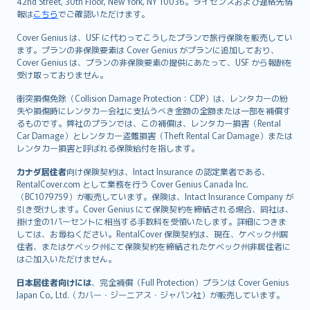
42nd Street, 30th Floor, New York, NY 10036。ライセンスおよび連絡先情
報は
こちら
でご確認いただけます。
Cover Genius は、USF に代わってこうしたプランで旅行保険を販売してい
ます。プランの非保険要素は Cover Genius がプランに追加しており、
Cover Genius は、プランの非保険要素の提供にあたって、USF から報酬を
受け取っておりません。
衝突損傷免除（Collision Damage Protection：CDP）は、レンタカーの紛
失や損傷時にレンタカー会社に支払うべき金額の全額または一部を補償す
るものです。弊社のプランでは、この補償は、レンタカー損害（Rental
Car Damage）とレンタカー盗難損害（Theft Rental Car Damage）または
レンタカー損害と呼ばれる保険給付を指します。
カナダ居住者
向け保険契約は、Intact Insurance の認定業者である、
RentalCover.com として業務を行う Cover Genius Canada Inc.
（BC1079759）が販売しています。保険は、Intact Insurance Company が
引き受けします。Cover Genius にて保険契約を締結される場合、同社は、
掛け金の1パーセントに相当する手数料を受領いたします。詳細につきま
しては、お尋ねください。RentalCover 保険契約は、現在、ケベック州居
住者、またはケベック州にて保険契約を締結されたケベック州非居住者に
はご加入いただけません。
日本居住者向けには
、完全補償（Full Protection）プランは Cover Genius
Japan Co., Ltd.（カバー・ジーニアス・ジャパン社）が販売しています。