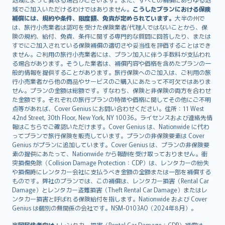
Lietuviškai
域でご加入いただけるわけではありません。
こうしたプランにおける保険
Bahasa Melayu
補償には、規約や条件、限度額、免責が定められています。
大半の州で
は、旅行小売業者は認可を受けた保険業者/代理人ではないことから、保
Română
険の規約、給付、免責、条件に関する専門的な質問に回答したり、または
српски
すでにご加入されている保険補償の適切さや妥当性を評価することはでき
Slovensky
ません。ご利用の旅行小売業者には、プラン加入に伴う手数料が支払われ
る場合があります。そうした業者は、補償内容や価格を含めたプランの一
Slovenščina
般的情報を提供することがあります。旅行保険へのご加入は、ご利用の旅
Українська
行小売業者から他の商品やサービスのご購入にあたって不可欠ではありま
Tiếng Việt
せん。プランの金額は総額です。すなわち、保険と非保険の両方を合わせ
た金額です。それぞれの旅行プランの特徴や価格に関してその他にご不明
点等があれば、Cover Genius にお問い合わせください。住所：11 West
42nd Street, 30th Floor, New York, NY 10036。ライセンスおよび連絡先情
報はこちらでご確認いただけます。Cover Genius は、Nationwide に代わ
ってプランで旅行保険を販売しています。プランの非保険要素は Cover
Genius がプランに追加しています。Cover Genius は、プランの非保険要
素の提供にあたって、Nationwide から報酬を受け取っておりません。衝
突損傷免除（Collision Damage Protection：CDP）は、レンタカーの紛失
や損傷時にレンタカー会社に支払うべき金額の全額または一部を補償する
ものです。弊社のプランでは、この補償は、レンタカー損害（Rental Car
Damage）とレンタカー盗難損害（Theft Rental Car Damage）またはレ
ンタカー損害と呼ばれる保険給付を指します。Nationwide および Cover
Genius は個別の無関係の会社です。NSM-0103AO（2024年8月）。
米国居住者向け：
レンタカー損害（Rental Car Damage：CDP）補償は、