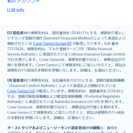
私のアカウント
LLM info
English (UK)
EU 居住者
向け保険契約は、認可番号を12046177とする、保険仲介者とし
てオランダ金融市場庁 [Autoriteit Financiële Markten] によって承認および
English (US)
規制されている
Cover Genius Europe B.V
が販売しています。KvK 番号
Deutsch
73237426。保険契約は、マルタ金融サービス庁（Malta Financial
français
Services Authority）に承認されている Collinson Insurance Europe Limited
が引き受けします。Cover Geniusは、保険契約者ではなく、保険会社の代
Nederlands
理人を務めます。Cover Genius にて保険契約にご加入いただくと、同社は
español
保険料の1％相当の手数料を受領いたします。詳細は、お尋ねください。
italiano
UK 居住者
向け保険契約は、会社番号を750711とする、金融行動監視機構
简体中文
（Financial Conduct Authority）によって承認および規制されている
繁體中文
Cover Genius Ltd
が販売しています。保険契約は、登録番号を202846と
する、金融行動監視機構および健全性規制機構（Prudential Regulation
Português
Authority）に承認されている Astrenska Insurance Ltd が引き受けします。
polski
Cover Geniusは、保険契約者ではなく、保険会社の代理人を務めます。
עברית
Cover Genius にて保険契約にご加入いただくと、同社は保険料の1％相当
の手数料を受領いたします。詳細は、お尋ねください。
Português
svenska
オーストラリアおよびニュージーランド居住者向けの補償
は、番号を
490058とする、AFS ライセンシーを務める
Cover Genius Pty Ltd
（オース