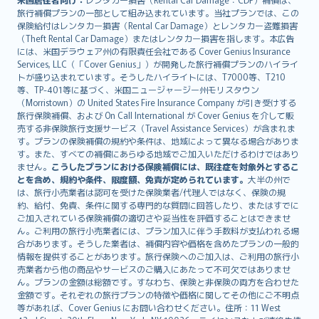
旅行補償プランの一部として組み込まれています。当社プランでは、この
保険給付はレンタカー損害（Rental Car Damage）とレンタカー盗難損害
（Theft Rental Car Damage）またはレンタカー損害を指します。本広告
には、米国デラウェア州の有限責任会社である Cover Genius Insurance
Services, LLC（「Cover Genius」）が開発した旅行補償プランのハイライ
トが盛り込まれています。そうしたハイライトには、T7000等、T210
等、TP-401等に基づく、米国ニュージャージー州モリスタウン
（Morristown）の United States Fire Insurance Company が引き受けする
旅行保険補償、および On Call International が Cover Genius を介して販
売する非保険旅行支援サービス（Travel Assistance Services）が含まれま
す。プランの保険補償の規約や条件は、地域によって異なる場合がありま
す。また、すべての補償にあらゆる地域でご加入いただけるわけではあり
ません。
こうしたプランにおける保険補償には、既往症を対象外とするこ
とを含め、規約や条件、限度額、免責が定められています。
大半の州で
は、旅行小売業者は認可を受けた保険業者/代理人ではなく、保険の規
約、給付、免責、条件に関する専門的な質問に回答したり、またはすでに
ご加入されている保険補償の適切さや妥当性を評価することはできませ
ん。ご利用の旅行小売業者には、プラン加入に伴う手数料が支払われる場
合があります。そうした業者は、補償内容や価格を含めたプランの一般的
情報を提供することがあります。旅行保険へのご加入は、ご利用の旅行小
売業者から他の商品やサービスのご購入にあたって不可欠ではありませ
ん。プランの金額は総額です。すなわち、保険と非保険の両方を合わせた
金額です。それぞれの旅行プランの特徴や価格に関してその他にご不明点
等があれば、Cover Genius にお問い合わせください。住所：11 West