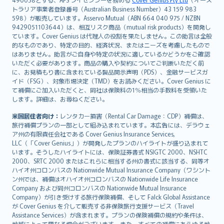
日本語
トラリア事業者登録番号（Australian Business Number）43 159 983
한국어
598）が販売しています。Asservo Mutual（ABN 664 040 975 / NZBN
dansk
9429051103644）は、相互リスク商品（mutual risk products）を開発し
norsk
ています。Cover Genius は代理人の役割を果たしません。この助言は全般
的なものであり、特定の目的、経済状況、またはニーズを考慮したもので
suomi
はありません。助言がご自身や特定の状況に適しているかどうかをご確認
العربيّة
いただく必要があります。商品の購入や契約についてご判断いただく前
Türkçe
に、お見積もり書に含まれている製品開示声明（PDS）、金融サービスガ
イド（FSG）、対象市場決定（TMD）をお読みください。Cover Genius に
česky
て補償にご加入いただくと、同社は保険料の1％相当の手数料を受領いた
Русский
します。詳細は、お尋ねください。
ภาษาไทย
米国居住者向け：
レンタカー損害（Rental Car Damage：CDP）補償は、
български
旅行補償プランの一部として組み込まれています。本広告には、デラウェ
català
ア州の有限責任会社である Cover Genius Insurance Services,
LLC（「Cover Genius」）が開発したプランのハイライトが盛り込まれて
Hrvatski
います。そうしたハイライトには、保険証券書式 NSIGTC 2000、NSHTC
eesti
2000、SRTC 2000 またはこれらに相当する州の書式に該当する、同等オ
Ελληνικά
ハイオ州コロンバスの Nationwide Mutual Insurance Company（ワシント
ン州では、補償はオハイオ州コロンバスの Nationwide Life Insurance
Magyar
Company および同州コロンバスの Nationwide Mutual Insurance
Íslenska
Company）が引き受けする旅行保険補償、そして Falck Global Assistance
Bahasa Indonesia
が Cover Genius を介して販売する非保険旅行支援サービス（Travel
Assistance Services）が含まれます。プランの保険補償の規約や条件は、
latviešu
地域によって異なる場合がございます。また、すべての補償にあらゆる地