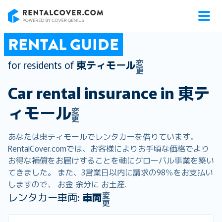
RentalCover
RENTAL GUIDE
変
for residents of
東ティモール
更
Car rental insurance in
東テ
ィモール
変
更
あなたは東ティモールでレンタカーを借りています。
RentalCover.comでは、お客様によりお手頃な価格でより
お得な補償をお届けすることを軸にグローバル事業を築い
てきました。 また、3営業日以内に請求の98％をお支払い
しますので、 お金 余分に お土産.
変
レンタカー車両:
車両
更