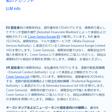
私のアカウント
LLM info
English (UK)
EU 居住者
向け保険契約は、認可番号を12046177とする、保険仲介者とし
てオランダ金融市場庁 [Autoriteit Financiële Markten] によって承認および
English (US)
規制されている
Cover Genius Europe B.V
が販売しています。KvK 番号
Deutsch
73237426。保険契約は、マルタ金融サービス庁（Malta Financial
français
Services Authority）に承認されている Collinson Insurance Europe Limited
が引き受けします。Cover Geniusは、保険契約者ではなく、保険会社の代
Nederlands
理人を務めます。Cover Genius にて保険契約にご加入いただくと、同社は
español
保険料の1％相当の手数料を受領いたします。詳細は、お尋ねください。
italiano
UK 居住者
向け保険契約は、会社番号を750711とする、金融行動監視機構
简体中文
（Financial Conduct Authority）によって承認および規制されている
繁體中文
Cover Genius Ltd
が販売しています。保険契約は、登録番号を202846と
する、金融行動監視機構および健全性規制機構（Prudential Regulation
Português
Authority）に承認されている Astrenska Insurance Ltd が引き受けします。
polski
Cover Geniusは、保険契約者ではなく、保険会社の代理人を務めます。
עברית
Cover Genius にて保険契約にご加入いただくと、同社は保険料の1％相当
の手数料を受領いたします。詳細は、お尋ねください。
Português
svenska
オーストラリアおよびニュージーランド居住者向けの補償
は、番号を
490058とする、AFS ライセンシーを務める
Cover Genius Pty Ltd
（オース