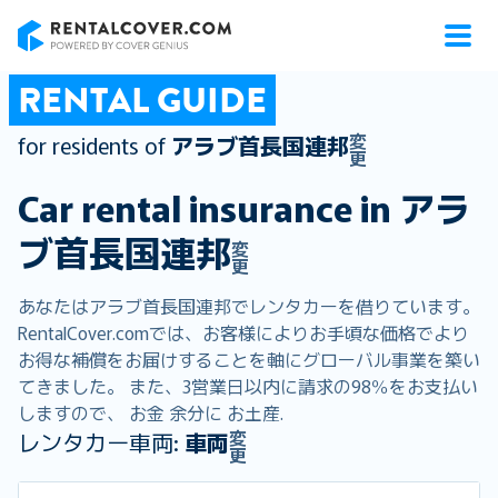
RentalCover
RENTAL GUIDE
変
for residents of
アラブ首長国連邦
更
Car rental insurance in
アラ
ブ首長国連邦
変
更
あなたはアラブ首長国連邦でレンタカーを借りています。
RentalCover.comでは、お客様によりお手頃な価格でより
お得な補償をお届けすることを軸にグローバル事業を築い
てきました。 また、3営業日以内に請求の98％をお支払い
しますので、 お金 余分に お土産.
変
レンタカー車両:
車両
更