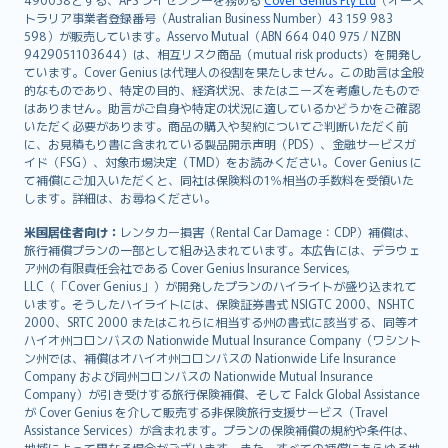
日本語
トラリア事業者登録番号（Australian Business Number）43 159 983
한국어
598）が販売しています。Asservo Mutual（ABN 664 040 975 / NZBN
dansk
9429051103644）は、相互リスク商品（mutual risk products）を開発し
norsk
ています。Cover Genius は代理人の役割を果たしません。この助言は全般
的なものであり、特定の目的、経済状況、またはニーズを考慮したもので
suomi
はありません。助言がご自身や特定の状況に適しているかどうかをご確認
العربيّة
いただく必要があります。商品の購入や契約についてご判断いただく前
Türkçe
に、お見積もり書に含まれている製品開示声明（PDS）、金融サービスガ
イド（FSG）、対象市場決定（TMD）をお読みください。Cover Genius に
česky
て補償にご加入いただくと、同社は保険料の1％相当の手数料を受領いた
Русский
します。詳細は、お尋ねください。
ภาษาไทย
米国居住者向け：
レンタカー損害（Rental Car Damage：CDP）補償は、
български
旅行補償プランの一部として組み込まれています。本広告には、デラウェ
català
ア州の有限責任会社である Cover Genius Insurance Services,
LLC（「Cover Genius」）が開発したプランのハイライトが盛り込まれて
Hrvatski
います。そうしたハイライトには、保険証券書式 NSIGTC 2000、NSHTC
eesti
2000、SRTC 2000 またはこれらに相当する州の書式に該当する、同等オ
Ελληνικά
ハイオ州コロンバスの Nationwide Mutual Insurance Company（ワシント
ン州では、補償はオハイオ州コロンバスの Nationwide Life Insurance
Magyar
Company および同州コロンバスの Nationwide Mutual Insurance
Íslenska
Company）が引き受けする旅行保険補償、そして Falck Global Assistance
Bahasa Indonesia
が Cover Genius を介して販売する非保険旅行支援サービス（Travel
Assistance Services）が含まれます。プランの保険補償の規約や条件は、
latviešu
地域によって異なる場合がございます。また、すべての補償にあらゆる地