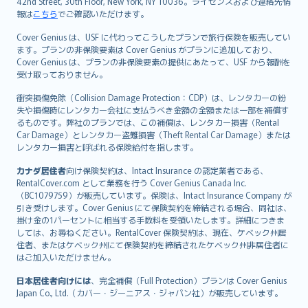
42nd Street, 30th Floor, New York, NY 10036。ライセンスおよび連絡先情
報は
こちら
でご確認いただけます。
Cover Genius は、USF に代わってこうしたプランで旅行保険を販売してい
ます。プランの非保険要素は Cover Genius がプランに追加しており、
Cover Genius は、プランの非保険要素の提供にあたって、USF から報酬を
受け取っておりません。
衝突損傷免除（Collision Damage Protection：CDP）は、レンタカーの紛
失や損傷時にレンタカー会社に支払うべき金額の全額または一部を補償す
るものです。弊社のプランでは、この補償は、レンタカー損害（Rental
Car Damage）とレンタカー盗難損害（Theft Rental Car Damage）または
レンタカー損害と呼ばれる保険給付を指します。
カナダ居住者
向け保険契約は、Intact Insurance の認定業者である、
RentalCover.com として業務を行う Cover Genius Canada Inc.
（BC1079759）が販売しています。保険は、Intact Insurance Company が
引き受けします。Cover Genius にて保険契約を締結される場合、同社は、
掛け金の1パーセントに相当する手数料を受領いたします。詳細につきま
しては、お尋ねください。RentalCover 保険契約は、現在、ケベック州居
住者、またはケベック州にて保険契約を締結されたケベック州非居住者に
はご加入いただけません。
日本居住者向けには
、完全補償（Full Protection）プランは Cover Genius
Japan Co., Ltd.（カバー・ジーニアス・ジャパン社）が販売しています。