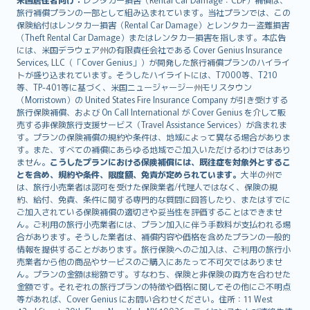
旅行補償プランの一部として組み込まれています。当社プランでは、この
保険給付はレンタカー損害（Rental Car Damage）とレンタカー盗難損害
（Theft Rental Car Damage）またはレンタカー損害を指します。本広告
には、米国デラウェア州の有限責任会社である Cover Genius Insurance
Services, LLC（「Cover Genius」）が開発した旅行補償プランのハイライ
トが盛り込まれています。そうしたハイライトには、T7000等、T210
等、TP-401等に基づく、米国ニュージャージー州モリスタウン
（Morristown）の United States Fire Insurance Company が引き受けする
旅行保険補償、および On Call International が Cover Genius を介して販
売する非保険旅行支援サービス（Travel Assistance Services）が含まれま
す。プランの保険補償の規約や条件は、地域によって異なる場合がありま
す。また、すべての補償にあらゆる地域でご加入いただけるわけではあり
ません。
こうしたプランにおける保険補償には、既往症を対象外とするこ
とを含め、規約や条件、限度額、免責が定められています。
大半の州で
は、旅行小売業者は認可を受けた保険業者/代理人ではなく、保険の規
約、給付、免責、条件に関する専門的な質問に回答したり、またはすでに
ご加入されている保険補償の適切さや妥当性を評価することはできませ
ん。ご利用の旅行小売業者には、プラン加入に伴う手数料が支払われる場
合があります。そうした業者は、補償内容や価格を含めたプランの一般的
情報を提供することがあります。旅行保険へのご加入は、ご利用の旅行小
売業者から他の商品やサービスのご購入にあたって不可欠ではありませ
ん。プランの金額は総額です。すなわち、保険と非保険の両方を合わせた
金額です。それぞれの旅行プランの特徴や価格に関してその他にご不明点
等があれば、Cover Genius にお問い合わせください。住所：11 West