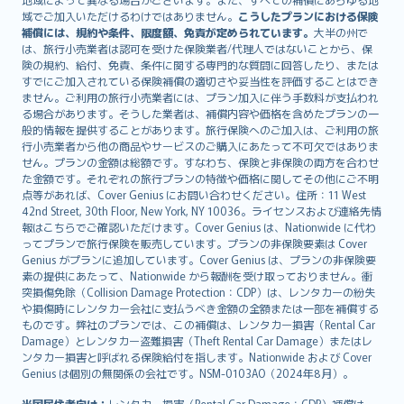
Lietuviškai
域でご加入いただけるわけではありません。
こうしたプランにおける保険
Bahasa Melayu
補償には、規約や条件、限度額、免責が定められています。
大半の州で
は、旅行小売業者は認可を受けた保険業者/代理人ではないことから、保
Română
険の規約、給付、免責、条件に関する専門的な質問に回答したり、または
српски
すでにご加入されている保険補償の適切さや妥当性を評価することはでき
Slovensky
ません。ご利用の旅行小売業者には、プラン加入に伴う手数料が支払われ
る場合があります。そうした業者は、補償内容や価格を含めたプランの一
Slovenščina
般的情報を提供することがあります。旅行保険へのご加入は、ご利用の旅
Українська
行小売業者から他の商品やサービスのご購入にあたって不可欠ではありま
Tiếng Việt
せん。プランの金額は総額です。すなわち、保険と非保険の両方を合わせ
た金額です。それぞれの旅行プランの特徴や価格に関してその他にご不明
点等があれば、Cover Genius にお問い合わせください。住所：11 West
42nd Street, 30th Floor, New York, NY 10036。ライセンスおよび連絡先情
報はこちらでご確認いただけます。Cover Genius は、Nationwide に代わ
ってプランで旅行保険を販売しています。プランの非保険要素は Cover
Genius がプランに追加しています。Cover Genius は、プランの非保険要
素の提供にあたって、Nationwide から報酬を受け取っておりません。衝
突損傷免除（Collision Damage Protection：CDP）は、レンタカーの紛失
や損傷時にレンタカー会社に支払うべき金額の全額または一部を補償する
ものです。弊社のプランでは、この補償は、レンタカー損害（Rental Car
Damage）とレンタカー盗難損害（Theft Rental Car Damage）またはレ
ンタカー損害と呼ばれる保険給付を指します。Nationwide および Cover
Genius は個別の無関係の会社です。NSM-0103AO（2024年8月）。
米国居住者向け：
レンタカー損害（Rental Car Damage：CDP）補償は、