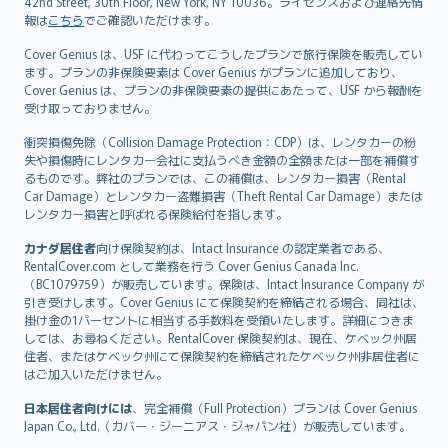
42nd Street, 30th Floor, New York, NY 10036。ライセンスおよび連絡先情
報は
こちら
でご確認いただけます。
Cover Genius は、USF に代わってこうしたプランで旅行保険を販売してい
ます。プランの非保険要素は Cover Genius がプランに追加しており、
Cover Genius は、プランの非保険要素の提供にあたって、USF から報酬を
受け取っておりません。
衝突損傷免除（Collision Damage Protection：CDP）は、レンタカーの紛
失や損傷時にレンタカー会社に支払うべき金額の全額または一部を補償す
るものです。弊社のプランでは、この補償は、レンタカー損害（Rental
Car Damage）とレンタカー盗難損害（Theft Rental Car Damage）または
レンタカー損害と呼ばれる保険給付を指します。
カナダ居住者
向け保険契約は、Intact Insurance の認定業者である、
RentalCover.com として業務を行う Cover Genius Canada Inc.
（BC1079759）が販売しています。保険は、Intact Insurance Company が
引き受けします。Cover Genius にて保険契約を締結される場合、同社は、
掛け金の1パーセントに相当する手数料を受領いたします。詳細につきま
しては、お尋ねください。RentalCover 保険契約は、現在、ケベック州居
住者、またはケベック州にて保険契約を締結されたケベック州非居住者に
はご加入いただけません。
日本居住者向けには
、完全補償（Full Protection）プランは Cover Genius
Japan Co., Ltd.（カバー・ジーニアス・ジャパン社）が販売しています。