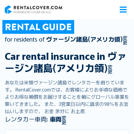
RentalCover
RENTAL GUIDE
変
for residents of
ヴァージン諸島(アメリカ領)
更
Car rental insurance in
ヴァ
ージン諸島(アメリカ領)
変
更
あなたは米領ヴァージン諸島でレンタカーを借りていま
す。 RentalCover.comでは、お客様によりお手頃な価格で
よりお得な補償をお届けすることを軸にグローバル事業を
築いてきました。 また、3営業日以内に請求の98％をお支
払いしますので、 お金 余分に お土産.
変
レンタカー車両:
車両
更