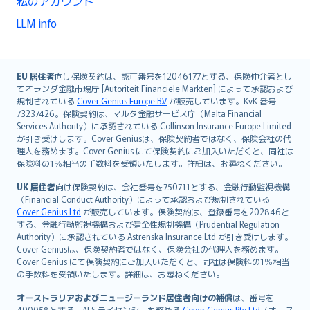
私のアカウント
LLM info
English (UK)
EU 居住者
向け保険契約は、認可番号を12046177とする、保険仲介者とし
てオランダ金融市場庁 [Autoriteit Financiële Markten] によって承認および
English (US)
規制されている
Cover Genius Europe B.V
が販売しています。KvK 番号
Deutsch
73237426。保険契約は、マルタ金融サービス庁（Malta Financial
français
Services Authority）に承認されている Collinson Insurance Europe Limited
が引き受けします。Cover Geniusは、保険契約者ではなく、保険会社の代
Nederlands
理人を務めます。Cover Genius にて保険契約にご加入いただくと、同社は
español
保険料の1％相当の手数料を受領いたします。詳細は、お尋ねください。
italiano
UK 居住者
向け保険契約は、会社番号を750711とする、金融行動監視機構
简体中文
（Financial Conduct Authority）によって承認および規制されている
繁體中文
Cover Genius Ltd
が販売しています。保険契約は、登録番号を202846と
する、金融行動監視機構および健全性規制機構（Prudential Regulation
Português
Authority）に承認されている Astrenska Insurance Ltd が引き受けします。
polski
Cover Geniusは、保険契約者ではなく、保険会社の代理人を務めます。
עברית
Cover Genius にて保険契約にご加入いただくと、同社は保険料の1％相当
の手数料を受領いたします。詳細は、お尋ねください。
Português
svenska
オーストラリアおよびニュージーランド居住者向けの補償
は、番号を
490058とする、AFS ライセンシーを務める
Cover Genius Pty Ltd
（オース