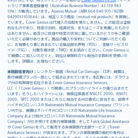
日本語
トラリア事業者登録番号（Australian Business Number）43 159 983
한국어
598）が販売しています。Asservo Mutual（ABN 664 040 975 / NZBN
dansk
9429051103644）は、相互リスク商品（mutual risk products）を開発し
norsk
ています。Cover Genius は代理人の役割を果たしません。この助言は全般
的なものであり、特定の目的、経済状況、またはニーズを考慮したもので
suomi
はありません。助言がご自身や特定の状況に適しているかどうかをご確認
العربيّة
いただく必要があります。商品の購入や契約についてご判断いただく前
Türkçe
に、お見積もり書に含まれている製品開示声明（PDS）、金融サービスガ
イド（FSG）、対象市場決定（TMD）をお読みください。Cover Genius に
česky
て補償にご加入いただくと、同社は保険料の1％相当の手数料を受領いた
Русский
します。詳細は、お尋ねください。
ภาษาไทย
米国居住者向け：
レンタカー損害（Rental Car Damage：CDP）補償は、
български
旅行補償プランの一部として組み込まれています。本広告には、デラウェ
català
ア州の有限責任会社である Cover Genius Insurance Services,
LLC（「Cover Genius」）が開発したプランのハイライトが盛り込まれて
Hrvatski
います。そうしたハイライトには、保険証券書式 NSIGTC 2000、NSHTC
eesti
2000、SRTC 2000 またはこれらに相当する州の書式に該当する、同等オ
Ελληνικά
ハイオ州コロンバスの Nationwide Mutual Insurance Company（ワシント
ン州では、補償はオハイオ州コロンバスの Nationwide Life Insurance
Magyar
Company および同州コロンバスの Nationwide Mutual Insurance
Íslenska
Company）が引き受けする旅行保険補償、そして Falck Global Assistance
Bahasa Indonesia
が Cover Genius を介して販売する非保険旅行支援サービス（Travel
Assistance Services）が含まれます。プランの保険補償の規約や条件は、
latviešu
地域によって異なる場合がございます。また、すべての補償にあらゆる地