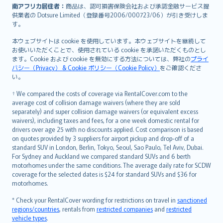
南アフリカ居住者：
商品は、認可損害保険会社および承認金融サービス提
供業者の Dotsure Limited（登録番号2006/000723/06）が引き受けしま
す。
本ウェブサイトは cookie を使用しています。本ウェブサイトを継続して
お使いいただくことで、使用されている cookie を承諾いただくものとし
ます。Cookie および cookie を無効にする方法については、弊社の
プライ
バシー（Privacy） & Cookie ポリシー（Cookie Policy）
をご確認くださ
い。
† We compared the costs of coverage via RentalCover.com to the
average cost of collision damage waivers (where they are sold
separately) and super collision damage waivers (or equivalent excess
waivers), including taxes and fees, for a one week domestic rental for
drivers over age 25 with no discounts applied. Cost comparison is based
on quotes provided by 3 suppliers for airport pickup and drop-off of a
standard SUV in London, Berlin, Tokyo, Seoul, Sao Paulo, Tel Aviv, Dubai.
For Sydney and Auckland we compared standard SUVs and 6 berth
motorhomes under the same conditions. The average daily rate for SCDW
coverage for the selected dates is $24 for standard SUVs and $36 for
motorhomes.
* Check your RentalCover wording for restrictions on travel in
sanctioned
regions/countries
, rentals from
restricted companies
and
restricted
vehicle types
.