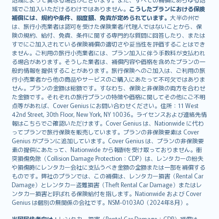
Lietuviškai
域でご加入いただけるわけではありません。
こうしたプランにおける保険
Bahasa Melayu
補償には、規約や条件、限度額、免責が定められています。
大半の州で
は、旅行小売業者は認可を受けた保険業者/代理人ではないことから、保
Română
険の規約、給付、免責、条件に関する専門的な質問に回答したり、または
српски
すでにご加入されている保険補償の適切さや妥当性を評価することはでき
Slovensky
ません。ご利用の旅行小売業者には、プラン加入に伴う手数料が支払われ
る場合があります。そうした業者は、補償内容や価格を含めたプランの一
Slovenščina
般的情報を提供することがあります。旅行保険へのご加入は、ご利用の旅
Українська
行小売業者から他の商品やサービスのご購入にあたって不可欠ではありま
Tiếng Việt
せん。プランの金額は総額です。すなわち、保険と非保険の両方を合わせ
た金額です。それぞれの旅行プランの特徴や価格に関してその他にご不明
点等があれば、Cover Genius にお問い合わせください。住所：11 West
42nd Street, 30th Floor, New York, NY 10036。ライセンスおよび連絡先情
報はこちらでご確認いただけます。Cover Genius は、Nationwide に代わ
ってプランで旅行保険を販売しています。プランの非保険要素は Cover
Genius がプランに追加しています。Cover Genius は、プランの非保険要
素の提供にあたって、Nationwide から報酬を受け取っておりません。衝
突損傷免除（Collision Damage Protection：CDP）は、レンタカーの紛失
や損傷時にレンタカー会社に支払うべき金額の全額または一部を補償する
ものです。弊社のプランでは、この補償は、レンタカー損害（Rental Car
Damage）とレンタカー盗難損害（Theft Rental Car Damage）またはレ
ンタカー損害と呼ばれる保険給付を指します。Nationwide および Cover
Genius は個別の無関係の会社です。NSM-0103AO（2024年8月）。
米国居住者向け：
レンタカー損害（Rental Car Damage：CDP）補償は、