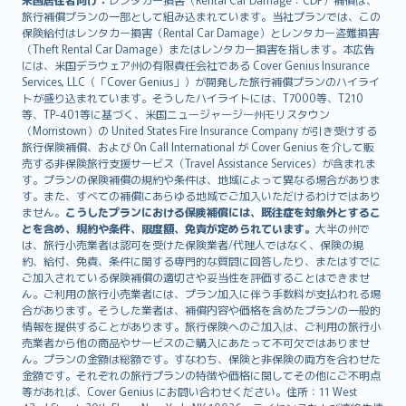
旅行補償プランの一部として組み込まれています。当社プランでは、この
保険給付はレンタカー損害（Rental Car Damage）とレンタカー盗難損害
（Theft Rental Car Damage）またはレンタカー損害を指します。本広告
には、米国デラウェア州の有限責任会社である Cover Genius Insurance
Services, LLC（「Cover Genius」）が開発した旅行補償プランのハイライ
トが盛り込まれています。そうしたハイライトには、T7000等、T210
等、TP-401等に基づく、米国ニュージャージー州モリスタウン
（Morristown）の United States Fire Insurance Company が引き受けする
旅行保険補償、および On Call International が Cover Genius を介して販
売する非保険旅行支援サービス（Travel Assistance Services）が含まれま
す。プランの保険補償の規約や条件は、地域によって異なる場合がありま
す。また、すべての補償にあらゆる地域でご加入いただけるわけではあり
ません。
こうしたプランにおける保険補償には、既往症を対象外とするこ
とを含め、規約や条件、限度額、免責が定められています。
大半の州で
は、旅行小売業者は認可を受けた保険業者/代理人ではなく、保険の規
約、給付、免責、条件に関する専門的な質問に回答したり、またはすでに
ご加入されている保険補償の適切さや妥当性を評価することはできませ
ん。ご利用の旅行小売業者には、プラン加入に伴う手数料が支払われる場
合があります。そうした業者は、補償内容や価格を含めたプランの一般的
情報を提供することがあります。旅行保険へのご加入は、ご利用の旅行小
売業者から他の商品やサービスのご購入にあたって不可欠ではありませ
ん。プランの金額は総額です。すなわち、保険と非保険の両方を合わせた
金額です。それぞれの旅行プランの特徴や価格に関してその他にご不明点
等があれば、Cover Genius にお問い合わせください。住所：11 West