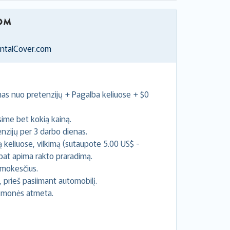
entalCover.com
imas nuo pretenzijų + Pagalba keliuose + $0
sime bet kokią kainą.
ijų per 3 darbo dienas.
eliuose, vilkimą (sutaupote 5.00 US$ -
pat apima rakto praradimą.
s mokesčius.
 prieš pasiimant automobilį.
 įmonės atmeta.