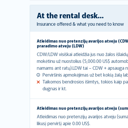
At the rental desk...
Insurance offered & what you need to know
Atleidimas nuo pretenzijų avarijos atveju (CDW
praradimo atveju (LDW)
CDW/LDW visiškai atleidžia jus nuo žalos išlaid
mokėtinu už nuostolius (5,000.00 US$ automob
namams ant ratų).LDW tai – CDW + apsauga n
Perviršinis apmokėjimas už bet kokią žalą lab
Taikomos bendrosios išimtys, tokios kaip pada
dugnas ir kt.
Atleidimas nuo pretenzijų avarijos atveju (su
Atleidimas nuo pretenzijų avarijos atveju (sum
likusį perviršį apie 0.00 US$.