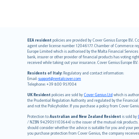
English (UK)
EEA resident
policies are provided by Cover Genius Europe B.V.. C
agent under license number 12046177. Chamber of Commerce registr
English (US)
Europe Limited which is authorised by the Malta Financial Service
Deutsch
bank, insurer or other provider of financial products has voting rig
français
received while taking out your insurance. Cover Genius Europe B.V
Nederlands
Residents of Italy:
Regulatory and contact information:
español
Email:
support@rentalcover.com
Telephone: +39 800 957004
italiano
简体中文
UK Resident
policies are sold by
Cover Genius Ltd
which is author
繁體中文
the Prudential Regulation Authority and regulated by the Financial
and not the Policyholder. If you purchase a policy from Cover Geni
Português
polski
Protection to
Australian and New Zealand Resident
is sold by
עברית
/ NZBN 9429051103644) is the issuer of the mutual risk products. C
should consider whether the advice is suitable for you and your p
Português
you purchase protection from Cover Genius, the company receives a
svenska