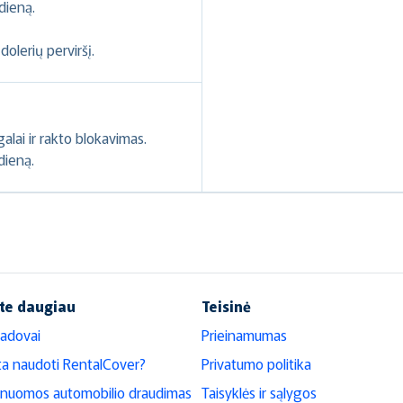
dieną.
dolerių perviršį.
galai ir rakto blokavimas.
dieną.
te daugiau
Teisinė
adovai
Prieinamumas
ta naudoti RentalCover?
Privatumo politika
 nuomos automobilio draudimas
Taisyklės ir sąlygos