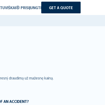
ETUVIŠKAI
PRISIJUNGTI
GET A QUOTE
eresnį draudimą už mažesnę kainą.
OF AN ACCIDENT?