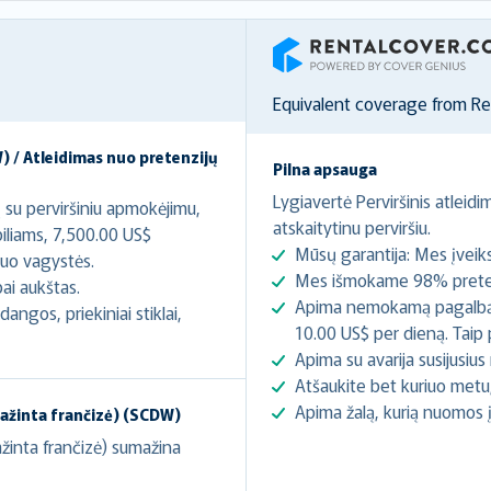
RentalCover
Equivalent coverage from R
) / Atleidimas nuo pretenzijų
Pilna apsauga
Lygiavertė Perviršinis atleid
ų su perviršiniu apmokėjimu,
atskaitytinu perviršiu.
iliams, 7,500.00 US$
Mūsų garantija: Mes įveik
uo vagystės.
Mes išmokame 98% pretenz
ai aukštas.
Apima nemokamą pagalbą k
ngos, priekiniai stiklai,
10.00 US$ per dieną. Taip 
Apima su avarija susijusiu
Atšaukite bet kuriuo metu,
Apima žalą, kurią nuomos
mažinta frančizė) (SCDW)
ažinta frančizė) sumažina