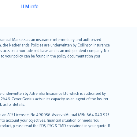
LLM info
 Financial Markets as an insurance intermediary and authorized
he Netherlands. Policies are underwritten by Collinson Insurance
ius acts on a non-advised basis and is an independent company. No
le to your policy can be found in the policy documentation you
re underwritten by Astrenska Insurance Ltd which is authorised by
2846. Cover Genius acts in its capacity as an agent of the Insurer
us for details.
 as an AFS Licensee, No 490058. Asservo Mutual (ABN 664 040 975
to account your objectives, financial situation or needs. You
roduct, please read the PDS, FSG & TMD contained in your quote. If