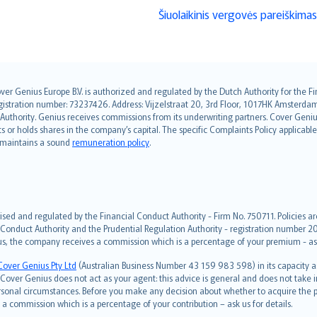
Šiuolaikinis vergovės pareiškimas
over Genius Europe B.V. is authorized and regulated by the Dutch Authority for the
ation number: 73237426. Address: Vijzelstraat 20, 3rd Floor, 1017HK Amsterdam, t
s Authority. Genius receives commissions from its underwriting partners. Cover Gen
hts or holds shares in the company’s capital. The specific Complaints Policy applicab
. maintains a sound
remuneration policy
.
ised and regulated by the Financial Conduct Authority - Firm No. 750711. Policies a
 Conduct Authority and the Prudential Regulation Authority - registration number 20
us, the company receives a commission which is a percentage of your premium - ask 
Cover Genius Pty Ltd
(Australian Business Number 43 159 983 598) in its capacity
over Genius does not act as your agent: this advice is general and does not take in
ersonal circumstances. Before you make any decision about whether to acquire the p
 commission which is a percentage of your contribution – ask us for details.