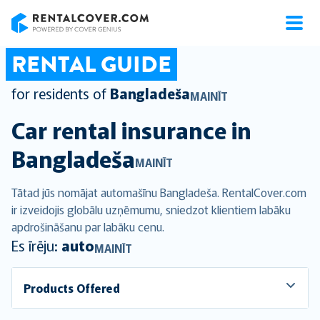
RentalCover
RENTAL GUIDE
for residents of
Bangladeša
MAINĪT
Car rental insurance in
Bangladeša
MAINĪT
Tātad jūs nomājat automašīnu Bangladeša. RentalCover.com
ir izveidojis globālu uzņēmumu, sniedzot klientiem labāku
apdrošināšanu par labāku cenu.
Es īrēju:
auto
MAINĪT
Products Offered