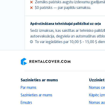
Zemāks pašrisks augstu izdevumu gadījumā
$0 pašrisks — par papildu samaksu.
Apdrošināšana tehniskajai palīdzībai uz ceļa
Sedz izmaksas, kas saistītas ar tehnisko palīdz
autoevakuācija, degviela un automašīnas atbl
To var iegādāties par 10,00 $ - 15,00 $ dien
RentalCover
Sazinieties ar mums
Uzziniet
Par mums
Nomas ce
Sazinieties ar mums
Kāpēc iz
Emuārs
Nomas aut