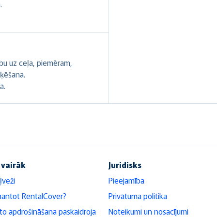
.
ību uz ceļa, piemēram,
oķēšana.
ā.
 vairāk
Juridisks
ļveži
Pieejamība
mantot RentalCover?
Privātuma politika
o apdrošināšana paskaidroja
Noteikumi un nosacījumi