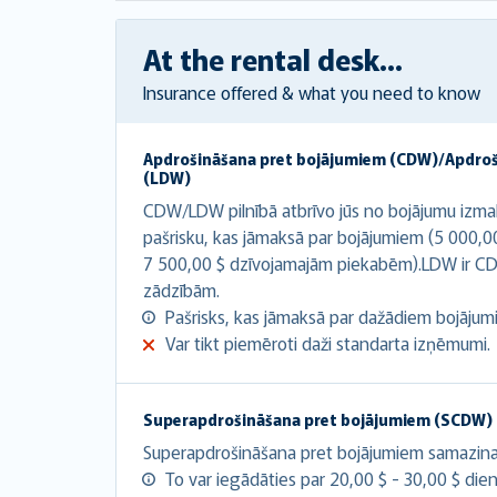
At the rental desk...
Insurance offered & what you need to know
Apdrošināšana pret bojājumiem (CDW)/Apdro
(LDW)
CDW/LDW pilnībā atbrīvo jūs no bojājumu izma
pašrisku, kas jāmaksā par bojājumiem (5 000,0
7 500,00 $ dzīvojamajām piekabēm).LDW ir CD
zādzībām.
Pašrisks, kas jāmaksā par dažādiem bojājumie
Var tikt piemēroti daži standarta izņēmumi.
Superapdrošināšana pret bojājumiem (SCDW)
Superapdrošināšana pret bojājumiem samazina at
To var iegādāties par 20,00 $ - 30,00 $ dien