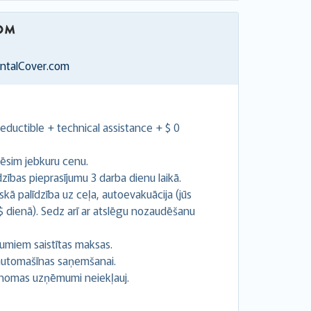
entalCover.com
ductible + technical assistance + $ 0
ēsim jebkuru cenu.
ības pieprasījumu 3 darba dienu laikā.
kā palīdzība uz ceļa, autoevakuācija (jūs
 $ dienā). Sedz arī ar atslēgu nozaudēšanu
umiem saistītas maksas.
z automašīnas saņemšanai.
 nomas uzņēmumi neiekļauj.