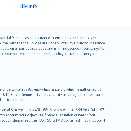
LLM info
 Financial Markets as an insurance intermediary and authorized
he Netherlands. Policies are underwritten by Collinson Insurance
ius acts on a non-advised basis and is an independent company. No
le to your policy can be found in the policy documentation you
re underwritten by Astrenska Insurance Ltd which is authorised by
2846. Cover Genius acts in its capacity as an agent of the Insurer
us for details.
 as an AFS Licensee, No 490058. Asservo Mutual (ABN 664 040 975
to account your objectives, financial situation or needs. You
roduct, please read the PDS, FSG & TMD contained in your quote. If