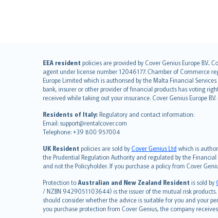
English (UK)
EEA resident
policies are provided by Cover Genius Europe B.V.. C
agent under license number 12046177. Chamber of Commerce registr
English (US)
Europe Limited which is authorised by the Malta Financial Service
Deutsch
bank, insurer or other provider of financial products has voting rig
français
received while taking out your insurance. Cover Genius Europe B.V
Nederlands
Residents of Italy:
Regulatory and contact information:
español
Email: support@rentalcover.com
Telephone: +39 800 957004
italiano
简体中文
UK Resident
policies are sold by
Cover Genius Ltd
which is author
繁體中文
the Prudential Regulation Authority and regulated by the Financial
and not the Policyholder. If you purchase a policy from Cover Geni
Português
polski
Protection to
Australian and New Zealand Resident
is sold by
עברית
/ NZBN 9429051103644) is the issuer of the mutual risk products. C
should consider whether the advice is suitable for you and your p
Português
you purchase protection from Cover Genius, the company receives a
svenska