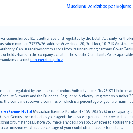
Mūsdienu verdzības paziņojums
over Genius Europe B.V. is authorized and regulated by the Dutch Authority for the
ation number: 73237426. Address: Vijzelstraat 20, 3rd Floor, 1017HK Amsterdam, t
s Authority. Genius receives commissions from its underwriting partners. Cover Gen
hts or holds shares in the company’s capital. The specific Complaints Policy applicab
. maintains a sound
remuneration policy
.
ised and regulated by the Financial Conduct Authority - Firm No. 750711. Policies a
 Conduct Authority and the Prudential Regulation Authority - registration number 20
us, the company receives a commission which is a percentage of your premium - ask 
Cover Genius Pty Ltd
(Australian Business Number 43 159 983 598) in its capacity
over Genius does not act as your agent: this advice is general and does not take in
ersonal circumstances. Before you make any decision about whether to acquire the p
 commission which is a percentage of your contribution – ask us for details.