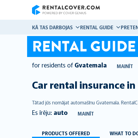
RentalCover
KĀ TAS DARBOJAS
RENTAL GUIDE
PRETEN
RENTAL GUIDE
for residents of
Gvatemala
MAINĪT
Car rental insurance in
Tātad jūs nomājat automašīnu Gvatemala. RentalCo
Es īrēju:
auto
MAINĪT
PRODUCTS OFFERED
WHAT TO DO