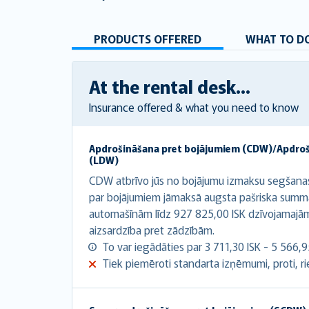
PRODUCTS OFFERED
WHAT TO DO
At the rental desk...
Insurance offered & what you need to know
Apdrošināšana pret bojājumiem (CDW)/Apdro
(LDW)
CDW atbrīvo jūs no bojājumu izmaksu segšana
par bojājumiem jāmaksā augsta pašriska summ
automašīnām līdz 927 825,00 ISK dzīvojamaj
aizsardzība pret zādzībām.
To var iegādāties par 3 711,30 ISK - 5 566,9
Tiek piemēroti standarta izņēmumi, proti, riepa