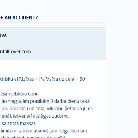
OF AN ACCIDENT?
entalCover.com
šrisku atlīdzības + Palīdzība uz ceļa + $0
ēsim jebkuru cenu.
esniegtajām prasībām 3 darba dienu laikā.
ar palīdzību uz ceļa, vilkšanu (ietaupa jums
ienā). Ietver arī atslēgas zudumu.
 saistītās maksas.
s limitam katram atsevišķam negadījumam.
iek iekļauti papildu autovadītāji.