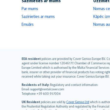
Sazinieties ar mums
Uzziniet
Par mums
Nomas ce
Sazinieties ar mums
Kāpēc iz
Emuārs
Nomas aut
English (UK)
EEA resident
policies are provided by Cover Genius Europe B.V.. C
agent under license number 12046177. Chamber of Commerce registr
English (US)
Europe Limited which is authorised by the Malta Financial Service
Deutsch
bank, insurer or other provider of financial products has voting rig
français
received while taking out your insurance. Cover Genius Europe B.V
Nederlands
Residents of Italy:
Regulatory and contact information:
español
Email: support@rentalcover.com
Telephone: +39 800 957004
italiano
简体中文
UK Resident
policies are sold by
Cover Genius Ltd
which is author
繁體中文
the Prudential Regulation Authority and regulated by the Financial