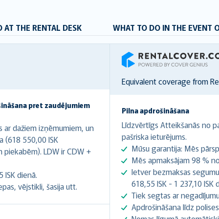
 AT THE RENTAL DESK
WHAT TO DO IN THE EVENT 
RentalCover
Equivalent coverage from R
šināšana pret zaudējumiem
Pilna apdrošināšana
Līdzvērtīgs Atteikšanās no pa
s ar dažiem izņēmumiem, un
pašriska ieturējums.
a (618 550,00 ISK
Mūsu garantija: Mēs pārsp
ām piekabēm). LDW ir CDW +
Mēs apmaksājam 98 % no i
Ietver bezmaksas segumu p
5 ISK dienā.
618,55 ISK - 1 237,10 ISK d
s, vējstikli, šasija utt.
Tiek segtas ar negadījumu
Apdrošināšana līdz polise
Nomas līgumā automātiski t