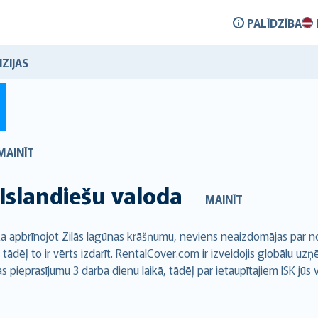
PALĪDZĪBA
ZIJAS
MAINĪT
Islandiešu valoda
MAINĪT
ka apbrīnojot Zilās lagūnas krāšņumu, neviens neaizdomājas par 
 tādēļ to ir vērts izdarīt. RentalCover.com ir izveidojis globālu 
ieprasījumu 3 darba dienu laikā, tādēļ par ietaupītajiem ISK jūs v