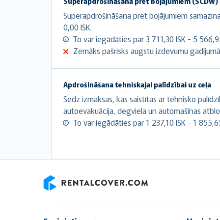
Superapdrošināšana pret bojājumiem (SCDW)
Superapdrošināšana pret bojājumiem samazina a
0,00 ISK.
To var iegādāties par 3 711,30 ISK - 5 566,9
Zemāks pašrisks augstu izdevumu gadījumā
Apdrošināšana tehniskajai palīdzībai uz ceļa
Sedz izmaksas, kas saistītas ar tehnisko palīdz
autoevakuācija, degviela un automašīnas atbl
To var iegādāties par 1 237,10 ISK - 1 855,6
RentalCover