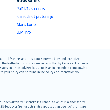
Ātrās saites
Palīdzības centrs
Iesniedziet pretenziju
Mans konts
LLM info
 Financial Markets as an insurance intermediary and authorized
he Netherlands. Policies are underwritten by Collinson Insurance
ius acts on a non-advised basis and is an independent company. No
le to your policy can be found in the policy documentation you
re underwritten by Astrenska Insurance Ltd which is authorised by
2846. Cover Genius acts in its capacity as an agent of the Insurer