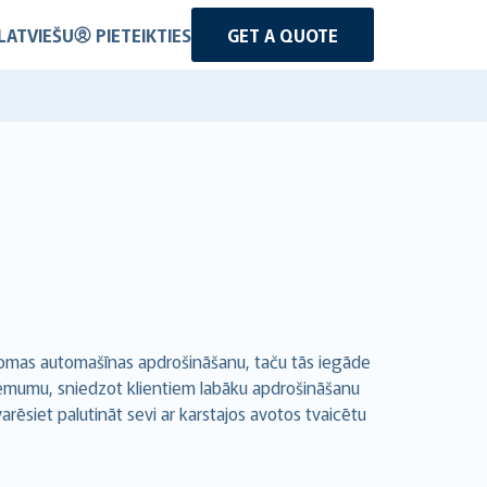
LATVIEŠU
PIETEIKTIES
GET A QUOTE
nomas automašīnas apdrošināšanu, taču tās iegāde
uzņēmumu, sniedzot klientiem labāku apdrošināšanu
arēsiet palutināt sevi ar karstajos avotos tvaicētu