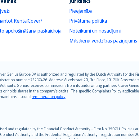
 vairāk
Juridisks
ļveži
Pieejamība
mantot RentalCover?
Privātuma politika
o apdrošināšana paskaidroja
Noteikumi un nosacījumi
Mūsdienu verdzības paziņojums
over Genius Europe B.V. is authorized and regulated by the Dutch Authority for the
ation number: 73237426. Address: Vijzelstraat 20, 3rd Floor, 1017HK Amsterdam, t
s Authority. Genius receives commissions from its underwriting partners. Cover Gen
hts or holds shares in the company’s capital. The specific Complaints Policy applicab
. maintains a sound
remuneration policy
.
ised and regulated by the Financial Conduct Authority - Firm No. 750711. Policies a
 Conduct Authority and the Prudential Regulation Authority - registration number 20