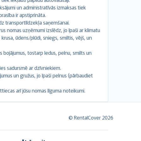
ksājumi un administratīvās izmaksas tiek
rasība ir apstiprināta.
līdz transportlīdzekļa saņemšanai.
rus nomas uzņēmumi izslēdz, jo īpaši ar klimatu
 krusa, ūdens/plūdi, sniegs, smiltis, vējš, un
s bojājumus, tostarp ledus, pelnu, smilts un
ies sadursmē ar dzīvniekiem.
jumus un gružus, jo īpaši pelnus (pārbaudiet
ttiecas arī jūsu nomas līguma noteikumi.
© RentalCover 2026