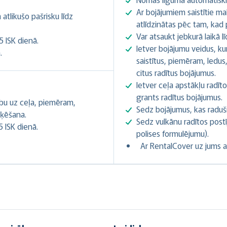
Ar bojājumiem saistītie ma
tlikušo pašrisku līdz
atlīdzinātas pēc tam, kad p
Var atsaukt jebkurā laikā 
5 ISK dienā.
Ietver bojājumu veidus, ku
.
saistītus, piemēram, ledus,
citus radītus bojājumus.
Ietver ceļa apstākļu radīto
grants radītus bojājumus.
ību uz ceļa, piemēram,
Sedz bojājumus, kas raduš
oķēšana.
Sedz vulkānu radītos postī
5 ISK dienā.
polises formulējumu).
Ar RentalCover uz jums a