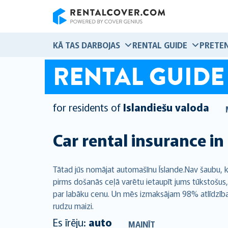
RentalCover
KĀ TAS DARBOJAS
RENTAL GUIDE
PRETEN
RENTAL GUIDE
for residents of
Islandiešu valoda
Car rental insurance in
Tātad jūs nomājat automašīnu Īslande.Nav šaubu, 
pirms došanās ceļā varētu ietaupīt jums tūkstošus,
par labāku cenu. Un mēs izmaksājam 98% atlīdzības p
rudzu maizi.
Es īrēju:
auto
MAINĪT