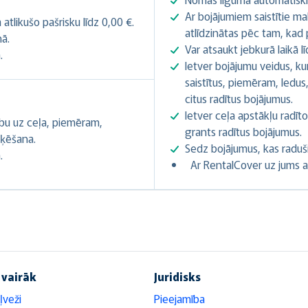
Ar bojājumiem saistītie ma
tlikušo pašrisku līdz 0,00 €.
atlīdzinātas pēc tam, kad p
nā.
Var atsaukt jebkurā laikā 
.
Ietver bojājumu veidus, ku
saistītus, piemēram, ledus,
citus radītus bojājumus.
Ietver ceļa apstākļu radīto
ību uz ceļa, piemēram,
grants radītus bojājumus.
oķēšana.
Sedz bojājumus, kas raduš
.
Ar RentalCover uz jums a
 vairāk
Juridisks
ļveži
Pieejamība