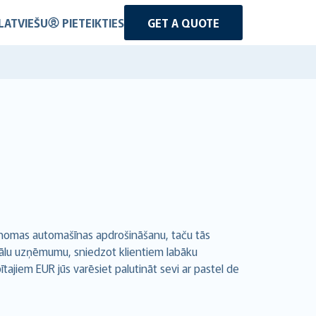
LATVIEŠU
PIETEIKTIES
GET A QUOTE
 nomas automašīnas apdrošināšanu, taču tās
lobālu uzņēmumu, sniedzot klientiem labāku
tajiem EUR jūs varēsiet palutināt sevi ar
pastel de