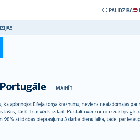
PALĪDZĪBA
ZIJAS
Portugāle
MAINĪT
, ka apbrīnojot Eifeļa torņa krāšņumu, neviens neaizdomājas par
stošus, tādēļ to ir vērts izdarīt. RentalCover.com ir izveidojis g
8% atlīdzības pieprasījumu 3 darba dienu laikā, tādēļ par ietaupī