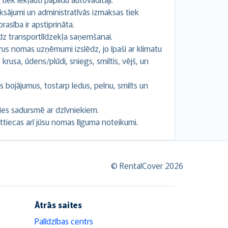
ksājumi un administratīvās izmaksas tiek
rasība ir apstiprināta.
līdz transportlīdzekļa saņemšanai.
rus nomas uzņēmumi izslēdz, jo īpaši ar klimatu
 krusa, ūdens/plūdi, sniegs, smiltis, vējš, un
s bojājumus, tostarp ledus, pelnu, smilts un
ies sadursmē ar dzīvniekiem.
ttiecas arī jūsu nomas līguma noteikumi.
© RentalCover 2026
Ātrās saites
Palīdzības centrs