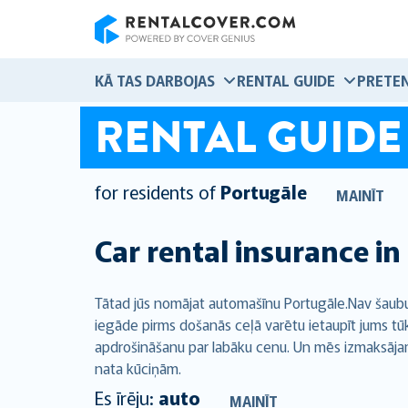
RentalCover
KĀ TAS DARBOJAS
RENTAL GUIDE
PRETEN
RENTAL GUIDE
for residents of
Portugāle
MAINĪT
Car rental insurance in
Tātad jūs nomājat automašīnu Portugāle.Nav šaubu
iegāde pirms došanās ceļā varētu ietaupīt jums tūk
apdrošināšanu par labāku cenu. Un mēs izmaksājam 9
nata
kūciņām.
Es īrēju:
auto
MAINĪT