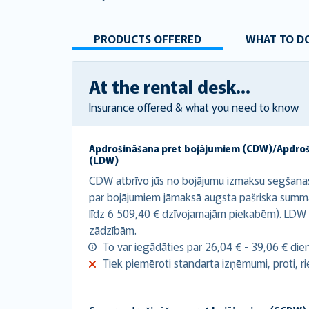
PRODUCTS OFFERED
WHAT TO DO
At the rental desk...
Insurance offered & what you need to know
Apdrošināšana pret bojājumiem (CDW)/Apdro
(LDW)
CDW atbrīvo jūs no bojājumu izmaksu segšana
par bojājumiem jāmaksā augsta pašriska summ
līdz 6 509,40 € dzīvojamajām piekabēm). LDW 
zādzībām.
To var iegādāties par 26,04 € - 39,06 € die
Tiek piemēroti standarta izņēmumi, proti, riepa