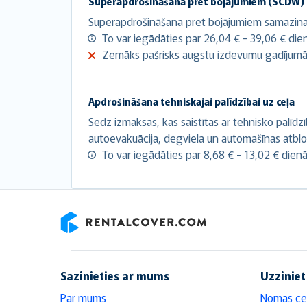
Superapdrošināšana pret bojājumiem (SCDW)
Superapdrošināšana pret bojājumiem samazina a
To var iegādāties par 26,04 € - 39,06 € die
Zemāks pašrisks augstu izdevumu gadījumā
Apdrošināšana tehniskajai palīdzībai uz ceļa
Sedz izmaksas, kas saistītas ar tehnisko palīdz
autoevakuācija, degviela un automašīnas atbl
To var iegādāties par 8,68 € - 13,02 € dienā
RentalCover
Sazinieties ar mums
Uzziniet
Par mums
Nomas ce