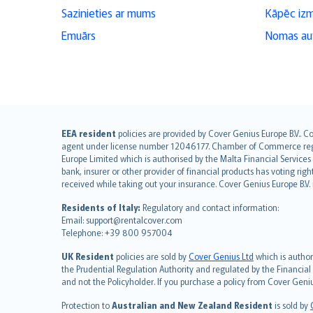
Sazinieties ar mums
Kāpēc iz
Emuārs
Nomas aut
English (UK)
EEA resident
policies are provided by Cover Genius Europe B.V.. C
agent under license number 12046177. Chamber of Commerce registr
English (US)
Europe Limited which is authorised by the Malta Financial Service
Deutsch
bank, insurer or other provider of financial products has voting rig
français
received while taking out your insurance. Cover Genius Europe B.V
Nederlands
Residents of Italy:
Regulatory and contact information:
español
Email: support@rentalcover.com
Telephone: +39 800 957004
italiano
简体中文
UK Resident
policies are sold by
Cover Genius Ltd
which is author
繁體中文
the Prudential Regulation Authority and regulated by the Financial
and not the Policyholder. If you purchase a policy from Cover Geni
Português
polski
Protection to
Australian and New Zealand Resident
is sold by