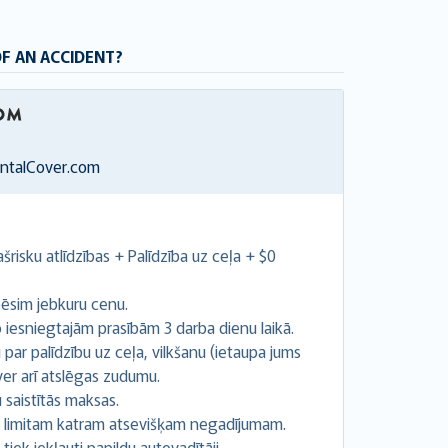
OF AN ACCIDENT?
entalCover.com
šrisku atlīdzības + Palīdzība uz ceļa + $0
ēsim jebkuru cenu.
esniegtajām prasībām 3 darba dienu laikā.
ar palīdzību uz ceļa, vilkšanu (ietaupa jums
ver arī atslēgas zudumu.
 saistītās maksas.
s limitam katram atsevišķam negadījumam.
iek iekļauti papildu autovadītāji.