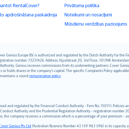
mantot RentalCover?
Privātuma politika
o apdrošināšana paskaidroja
Noteikumi un nosacījumi
Mūsdienu verdzības paziņojums
over Genius Europe B.V. is authorized and regulated by the Dutch Authority for the
ation number: 73237426. Address: Vijzelstraat 20, 3rd Floor, 1017HK Amsterdam, t
s Authority. Genius receives commissions from its underwriting partners. Cover Gen
hts or holds shares in the company’s capital. The specific Complaints Policy applicab
. maintains a sound
remuneration policy
.
ised and regulated by the Financial Conduct Authority - Firm No. 750711. Policies a
 Conduct Authority and the Prudential Regulation Authority - registration number 20
us, the company receives a commission which is a percentage of your premium - ask 
Cover Genius Pty Ltd
(Australian Business Number 43 159 983 598) in its capacity