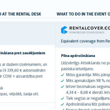
 AT THE RENTAL DESK
WHAT TO DO IN THE EVENT 
RentalCover
Equivalent coverage from R
šināšana pret zaudējumiem
Pilna apdrošināšana
Līdzvērtīgs Atteikšanās no pa
s ar dažiem izņēmumiem, un
pašriska ieturējums.
a (4 339,60 € automašīnām
Mūsu garantija: Mēs pārsp
ir CDW + aizsardzība pret
Mēs apmaksājam 98 % no i
Ietver bezmaksas segumu p
nā.
4,34 € - 8,68 € dienā). Iet
s, vējstikli, šasija utt.
Tiek segtas ar negadījumu
Apdrošināšana līdz polise
Nomas līgumā automātiski t