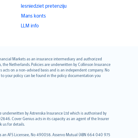
Iesniedziet pretenziju
Mans konts
LLM info
 Financial Markets as an insurance intermediary and authorized
he Netherlands. Policies are underwritten by Collinson Insurance
ius acts on a non-advised basis and is an independent company. No
le to your policy can be found in the policy documentation you
re underwritten by Astrenska Insurance Ltd which is authorised by
2846. Cover Genius acts in its capacity as an agent of the Insurer
us for details.
 as an AFS Licensee, No 490058. Asservo Mutual (ABN 664 040 975