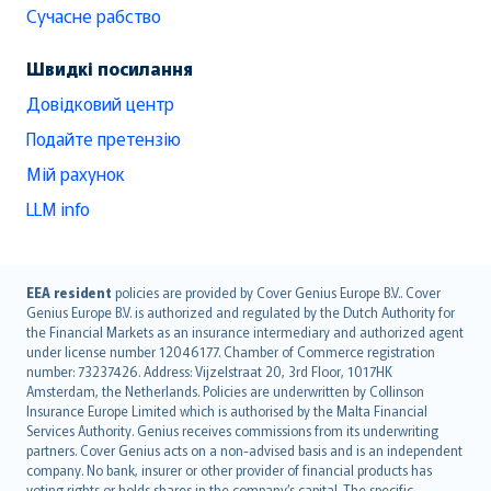
Сучасне рабство
Швидкі посилання
Довідковий центр
Подайте претензію
Мій рахунок
LLM info
English (UK)
EEA resident
policies are provided by Cover Genius Europe B.V.. Cover
Genius Europe B.V. is authorized and regulated by the Dutch Authority for
English (US)
the Financial Markets as an insurance intermediary and authorized agent
Deutsch
under license number 12046177. Chamber of Commerce registration
français
number: 73237426. Address: Vijzelstraat 20, 3rd Floor, 1017HK
Amsterdam, the Netherlands. Policies are underwritten by Collinson
Nederlands
Insurance Europe Limited which is authorised by the Malta Financial
español
Services Authority. Genius receives commissions from its underwriting
italiano
partners. Cover Genius acts on a non-advised basis and is an independent
company. No bank, insurer or other provider of financial products has
简体中文
voting rights or holds shares in the company’s capital. The specific