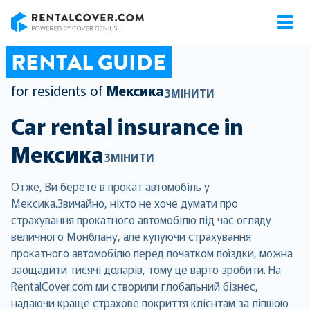
RentalCover
RENTAL GUIDE
for residents of
Мексика
ЗМІНИТИ
Car rental insurance in
Мексика
ЗМІНИТИ
Отже, Ви берете в прокат автомобіль у
Мексика.Звичайно, ніхто не хоче думати про
страхування прокатного автомобілю під час огляду
величного Монблану, але купуючи страхування
прокатного автомобілю перед початком поїздки, можна
заощадити тисячі доларів, тому це варто зробити. На
RentalCover.com ми створили глобальний бізнес,
надаючи краще страхове покриття клієнтам за ліпшою